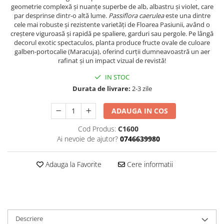
geometrie complexă și nuanțe superbe de alb, albastru și violet, care
par desprinse dintr-o altă lume.
Passiflora caerulea
este una dintre
cele mai robuste și rezistente varietăți de Floarea Pasiunii, având o
creștere viguroasă și rapidă pe spaliere, garduri sau pergole. Pe lângă
decorul exotic spectaculos, planta produce fructe ovale de culoare
galben-portocalie (Maracuja), oferind curții dumneavoastră un aer
rafinat și un impact vizual de revistă!
IN STOC
Durata de livrare:
2-3 zile
ADAUGA IN COS
Cod Produs:
C1600
Ai nevoie de ajutor?
0746639980
Adauga la Favorite
Cere informatii
Descriere