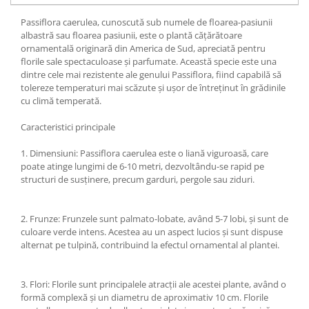
Passiflora caerulea, cunoscută sub numele de floarea-pasiunii
albastră sau floarea pasiunii, este o plantă cățărătoare
ornamentală originară din America de Sud, apreciată pentru
florile sale spectaculoase și parfumate. Această specie este una
dintre cele mai rezistente ale genului Passiflora, fiind capabilă să
tolereze temperaturi mai scăzute și ușor de întreținut în grădinile
cu climă temperată.
Caracteristici principale
1. Dimensiuni: Passiflora caerulea este o liană viguroasă, care
poate atinge lungimi de 6-10 metri, dezvoltându-se rapid pe
structuri de susținere, precum garduri, pergole sau ziduri.
2. Frunze: Frunzele sunt palmato-lobate, având 5-7 lobi, și sunt de
culoare verde intens. Acestea au un aspect lucios și sunt dispuse
alternat pe tulpină, contribuind la efectul ornamental al plantei.
3. Flori: Florile sunt principalele atracții ale acestei plante, având o
formă complexă și un diametru de aproximativ 10 cm. Florile