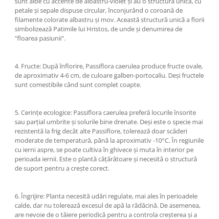
sunt albe cu accente de albastru-violet și au o structură unică, cu
petale și sepale dispuse circular, înconjurând o coroană de
filamente colorate albastru și mov. Această structură unică a florii
simbolizează Patimile lui Hristos, de unde și denumirea de
"floarea pasiunii".
4. Fructe: După înflorire, Passiflora caerulea produce fructe ovale,
de aproximativ 4-6 cm, de culoare galben-portocaliu. Deși fructele
sunt comestibile când sunt complet coapte.
5. Cerințe ecologice: Passiflora caerulea preferă locurile însorite
sau parțial umbrite și solurile bine drenate. Deși este o specie mai
rezistentă la frig decât alte Passiflore, tolerează doar scăderi
moderate de temperatură, până la aproximativ -10°C. În regiunile
cu ierni aspre, se poate cultiva în ghivece și muta în interior pe
perioada iernii. Este o plantă cățărătoare și necesită o structură
de suport pentru a crește corect.
6. Îngrijire: Planta necesită udări regulate, mai ales în perioadele
calde, dar nu tolerează excesul de apă la rădăcină. De asemenea,
are nevoie de o tăiere periodică pentru a controla creșterea și a