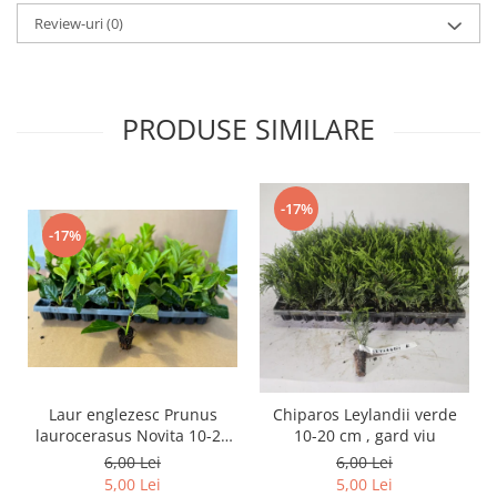
Review-uri
(0)
PRODUSE SIMILARE
-17%
-17%
Laur englezesc Prunus
Chiparos Leylandii verde
laurocerasus Novita 10-20
10-20 cm , gard viu
cm
6,00 Lei
6,00 Lei
5,00 Lei
5,00 Lei