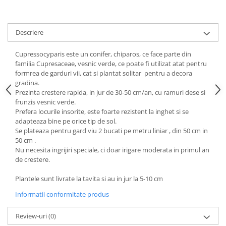
Descriere
Cupressocyparis este un conifer, chiparos, ce face parte din
familia Cupresaceae, vesnic verde, ce poate fi utilizat atat pentru
formrea de garduri vii, cat si plantat solitar pentru a decora
gradina.
Prezinta crestere rapida, in jur de 30-50 cm/an, cu ramuri dese si
frunzis vesnic verde.
Prefera locurile insorite, este foarte rezistent la inghet si se
adapteaza bine pe orice tip de sol.
Se plateaza pentru gard viu 2 bucati pe metru liniar , din 50 cm in
50 cm .
Nu necesita ingrijiri speciale, ci doar irigare moderata in primul an
de crestere.
Plantele sunt livrate la tavita si au in jur la 5-10 cm
Informatii conformitate produs
Review-uri
(0)