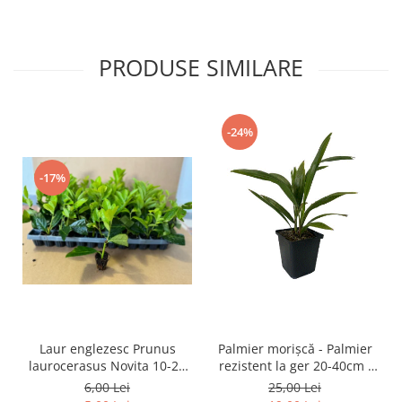
PRODUSE SIMILARE
-24%
-17%
Laur englezesc Prunus
Palmier morișcă - Palmier
laurocerasus Novita 10-20
rezistent la ger 20-40cm (
cm
Trachycarpus fortunei )
6,00 Lei
25,00 Lei