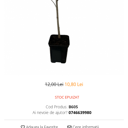
12,00 Lei
10,80 Lei
STOC EPUIZAT
Cod Produs:
B605
Ai nevoie de ajutor?
0746639980
Adauga la Favorite
Cere informatii