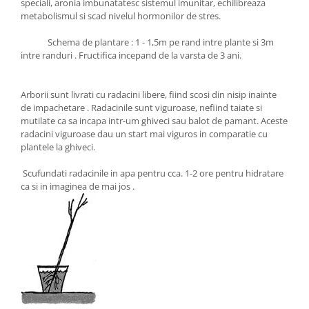
speciali, aronia imbunatatesc sistemul imunitar, echilibreaza
metabolismul si scad nivelul hormonilor de stres.
Schema de plantare : 1 - 1,5m pe rand intre plante si 3m
intre randuri . Fructifica incepand de la varsta de 3 ani.
Arborii sunt livrati cu radacini libere, fiind scosi din nisip inainte
de impachetare . Radacinile sunt viguroase, nefiind taiate si
mutilate ca sa incapa intr-um ghiveci sau balot de pamant. Aceste
radacini viguroase dau un start mai viguros in comparatie cu
plantele la ghiveci.
Scufundati radacinile in apa pentru cca. 1-2 ore pentru hidratare
ca si in imaginea de mai jos .