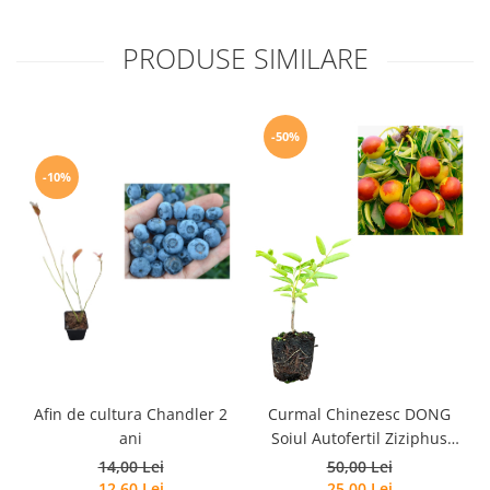
PRODUSE SIMILARE
-50%
-10%
Afin de cultura Chandler 2
Curmal Chinezesc DONG
R
ani
Soiul Autofertil Ziziphus
Jujuba , Rezistent la -25°C ,
14,00 Lei
50,00 Lei
10-20cm
12,60 Lei
25,00 Lei