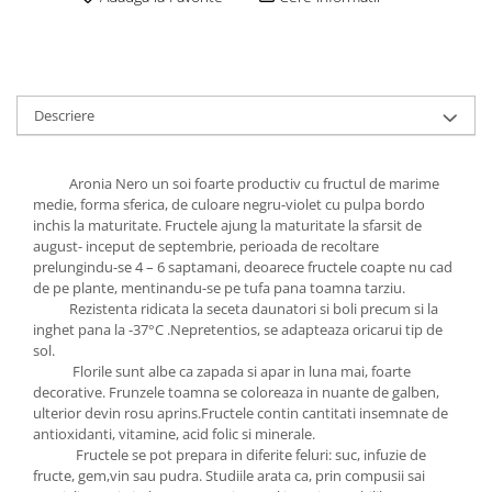
Descriere
Aronia Nero un soi foarte productiv cu fructul de marime
medie, forma sferica, de culoare negru-violet cu pulpa bordo
inchis la maturitate. Fructele ajung la maturitate la sfarsit de
august- inceput de septembrie, perioada de recoltare
prelungindu-se 4 – 6 saptamani, deoarece fructele coapte nu cad
de pe plante, mentinandu-se pe tufa pana toamna tarziu.
Rezistenta ridicata la seceta daunatori si boli precum si la
inghet pana la -37°C .Nepretentios, se adapteaza oricarui tip de
sol.
Florile sunt albe ca zapada si apar in luna mai, foarte
decorative. Frunzele toamna se coloreaza in nuante de galben,
ulterior devin rosu aprins.Fructele contin cantitati insemnate de
antioxidanti, vitamine, acid folic si minerale.
Fructele se pot prepara in diferite feluri: suc, infuzie de
fructe, gem,vin sau pudra. Studiile arata ca, prin compusii sai