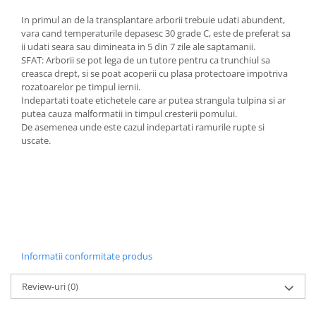
In primul an de la transplantare arborii trebuie udati abundent,
vara cand temperaturile depasesc 30 grade C, este de preferat sa
ii udati seara sau dimineata in 5 din 7 zile ale saptamanii.
SFAT: Arborii se pot lega de un tutore pentru ca trunchiul sa
creasca drept, si se poat acoperii cu plasa protectoare impotriva
rozatoarelor pe timpul iernii.
Indepartati toate etichetele care ar putea strangula tulpina si ar
putea cauza malformatii in timpul cresterii pomului.
De asemenea unde este cazul indepartati ramurile rupte si
uscate.
Informatii conformitate produs
Review-uri
(0)