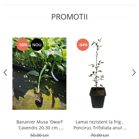
PROMOTII
-50%
NOU
-64%
Bananier Musa 'Dwarf
Lamai rezistent la frig ,
B
Cavendis 20-30 cm ,
Poncirus Trifoliata anul 2
ba
comestibil
, inaltime 30-50 cm
50,00 Lei
70,00 Lei