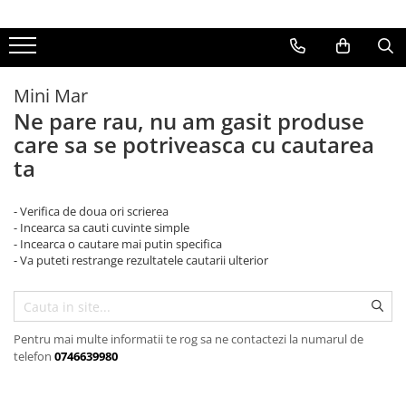
Arbusti fructiferi
Pomi fructiferi
Seminte
Vita de vie
Mini Mar
Agris Rosu
Toti Pomi fructiferi
Seminte speciale
altoit de masa
Ne pare rau, nu am gasit produse
agris rosu fara spini
Fructe
altoit de vin
care sa se potriveasca cu cautarea
Agris verde
Legume
butas de masa
ta
Coacaz alb
butas de vin
Coacaz Negru
fara samburi
- Verifica de doua ori scrierea
- Incearca sa cauti cuvinte simple
coacaz rosu
- Incearca o cautare mai putin specifica
- Va puteti restrange rezultatele cautarii ulterior
Coacaz-Agris
Toti arbusti fructiferi
Pentru mai multe informatii te rog sa ne contactezi la numarul de
telefon
0746639980