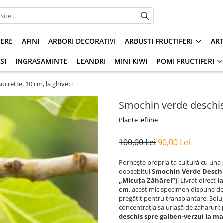
FERE
AFINI
ARBORI DECORATIVI
ARBUSTI FRUCTIFERI
AR
SI
INGRASAMINTE
LEANDRI
MINI KIWI
POMI FRUCTIFERI
crette, 10 cm, la ghiveci
Smochin verde deschis 
Plante ieftine
100,00 Lei
90,00 Lei
Pornește propria ta cultură cu una 
deosebitul
Smochin Verde Deschi
„Micuța Zăhărel”)
! Livrat direct
l
cm
, acest mic specimen dispune de u
pregătit pentru transplantare. Soiul
concentrația sa uriașă de zaharuri:
deschis spre galben-verzui la m