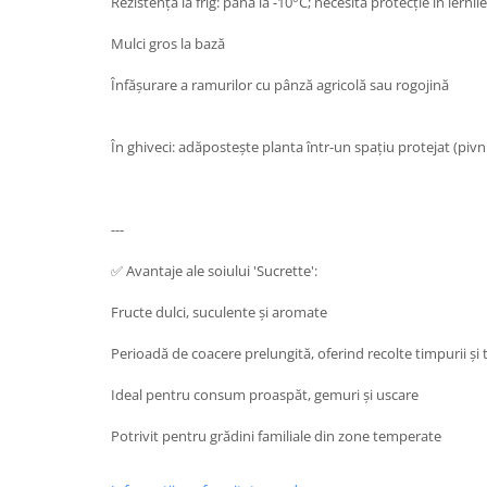
Rezistență la frig: până la -10°C; necesită protecție în iernile
Mulci gros la bază
Înfășurare a ramurilor cu pânză agricolă sau rogojină
În ghiveci: adăpostește planta într-un spațiu protejat (pivni
---
✅ Avantaje ale soiului 'Sucrette':
Fructe dulci, suculente și aromate
Perioadă de coacere prelungită, oferind recolte timpurii și t
Ideal pentru consum proaspăt, gemuri și uscare
Potrivit pentru grădini familiale din zone temperate