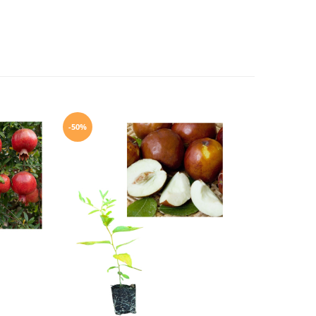
-50%
-10%