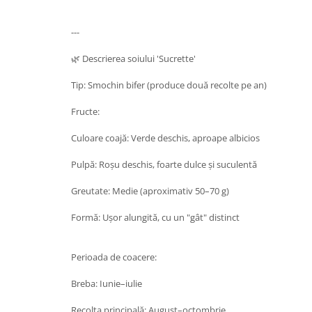
---
🌿 Descrierea soiului 'Sucrette'
Tip: Smochin bifer (produce două recolte pe an)
Fructe:
Culoare coajă: Verde deschis, aproape albicios
Pulpă: Roșu deschis, foarte dulce și suculentă
Greutate: Medie (aproximativ 50–70 g)
Formă: Ușor alungită, cu un "gât" distinct
Perioada de coacere:
Breba: Iunie–iulie
Recolta principală: August–octombrie