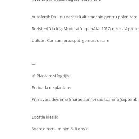
Autofertil: Da – nu necesită alt smochin pentru polenizare
Rezistență la frig: Moderată – până la -10°C; necesită protecț
Utilizări: Consum proaspăt, gemuri, uscare
---
🌱 Plantare și îngrijire
Perioada de plantare:
Primăvara devreme (martie-aprilie) sau toamna (septembri
Locație ideală:
Soare direct – minim 6–8 ore/zi