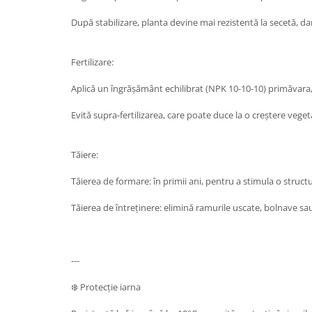
După stabilizare, planta devine mai rezistentă la secetă, da
Fertilizare:
Aplică un îngrășământ echilibrat (NPK 10-10-10) primăvara,
Evită supra-fertilizarea, care poate duce la o creștere vegeta
Tăiere:
Tăierea de formare: în primii ani, pentru a stimula o structu
Tăierea de întreținere: elimină ramurile uscate, bolnave sa
---
❄️ Protecție iarna