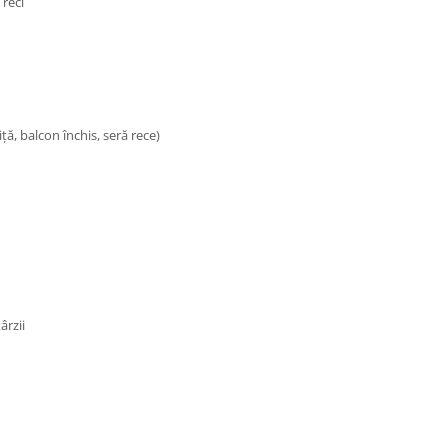
 reci
ță, balcon închis, seră rece)
ârzii