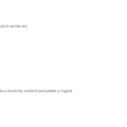
ie în iernile reci
e-octombrie), evitând perioadele cu îngheț