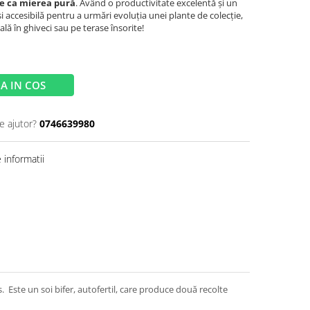
e ca mierea pură
. Având o productivitate excelentă și un
i accesibilă pentru a urmări evoluția unei plante de colecție,
ală în ghiveci sau pe terase însorite!
A IN COS
e ajutor?
0746639980
informatii
s. Este un soi bifer, autofertil, care produce două recolte