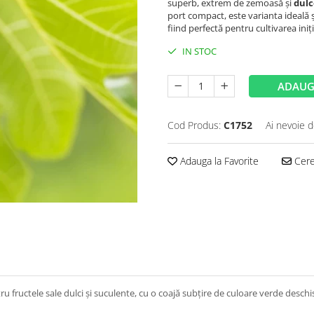
superb, extrem de zemoasă și
dulc
port compact, este varianta ideală ș
fiind perfectă pentru cultivarea iniți
IN STOC
ADAUG
Cod Produs:
C1752
Ai nevoie d
Adauga la Favorite
Cere 
u fructele sale dulci și suculente, cu o coajă subțire de culoare verde deschi