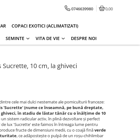
0746639980
0,00
TAR
COPACI EXOTICI (ACLIMATIZATI)
SEMINTE
VITA DE VIE
DESPRE NOI
Sucrette, 10 cm, la ghiveci
dintre cele mai dulci nestemate ale pomiculturii franceze:
s 'Sucrette' (nume ce înseamnă, pe bună dreptate,
a ghiveci, în stadiu de lăstar tânăr cu o înălțime de 10
n sistem radicular activ, în plină dezvoltare și perfect
 de lux 'Sucrette' este faimos în întreaga lume pentru
 produce fructe de dimensiuni medii, cu o coajă fină
verde
aturitate
, ce adăpostește o pulpă de un roșu-chihlimbar