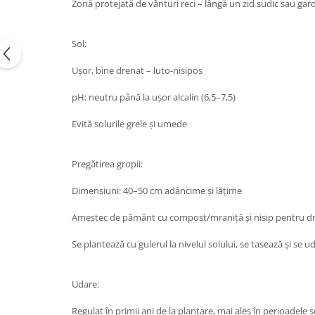
Zonă protejată de vânturi reci – lângă un zid sudic sau ga
Sol:
Ușor, bine drenat – luto-nisipos
pH: neutru până la ușor alcalin (6,5–7,5)
Evită solurile grele și umede
Pregătirea gropii:
Dimensiuni: 40–50 cm adâncime și lățime
Amestec de pământ cu compost/mraniță și nisip pentru d
Se plantează cu gulerul la nivelul solului, se tasează și se u
Udare:
Regulat în primii ani de la plantare, mai ales în perioadele 