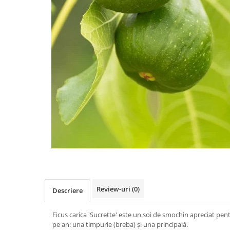
Review-uri
(0)
Descriere
Ficus carica 'Sucrette' este un soi de smochin apreciat pentr
pe an: una timpurie (breba) și una principală.