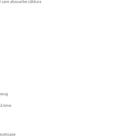
rd care absoarbe căldura
renaj
dă bine
secetoase