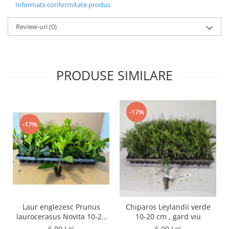
Informatii conformitate produs
Review-uri
(0)
PRODUSE SIMILARE
-17%
-17%
Laur englezesc Prunus
Chiparos Leylandii verde
laurocerasus Novita 10-20
10-20 cm , gard viu
cm
6,00 Lei
6,00 Lei