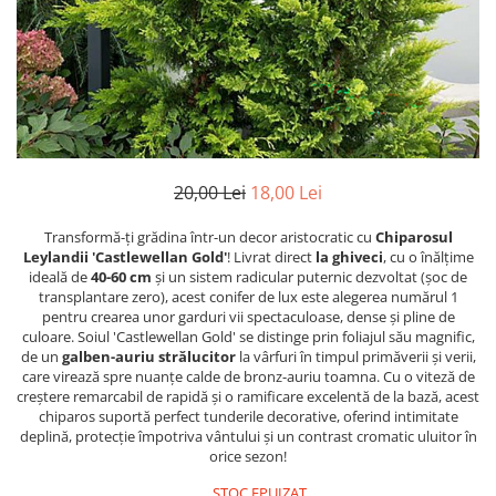
20,00 Lei
18,00 Lei
Transformă-ți grădina într-un decor aristocratic cu
Chiparosul
Leylandii 'Castlewellan Gold'
! Livrat direct
la ghiveci
, cu o înălțime
ideală de
40-60 cm
și un sistem radicular puternic dezvoltat (șoc de
transplantare zero), acest conifer de lux este alegerea numărul 1
pentru crearea unor garduri vii spectaculoase, dense și pline de
culoare. Soiul 'Castlewellan Gold' se distinge prin foliajul său magnific,
de un
galben-auriu strălucitor
la vârfuri în timpul primăverii și verii,
care virează spre nuanțe calde de bronz-auriu toamna. Cu o viteză de
creștere remarcabil de rapidă și o ramificare excelentă de la bază, acest
chiparos suportă perfect tunderile decorative, oferind intimitate
deplină, protecție împotriva vântului și un contrast cromatic uluitor în
orice sezon!
STOC EPUIZAT