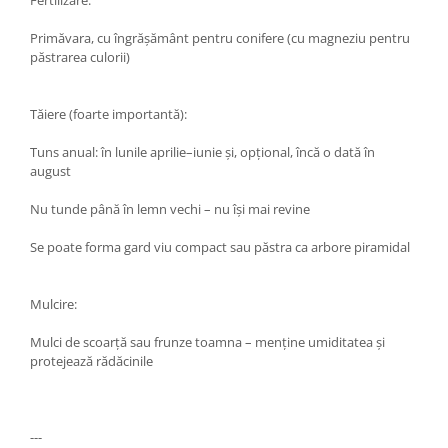
Fertilizare:
Primăvara, cu îngrășământ pentru conifere (cu magneziu pentru
păstrarea culorii)
Tăiere (foarte importantă):
Tuns anual: în lunile aprilie–iunie și, opțional, încă o dată în
august
Nu tunde până în lemn vechi – nu își mai revine
Se poate forma gard viu compact sau păstra ca arbore piramidal
Mulcire:
Mulci de scoarță sau frunze toamna – menține umiditatea și
protejează rădăcinile
---