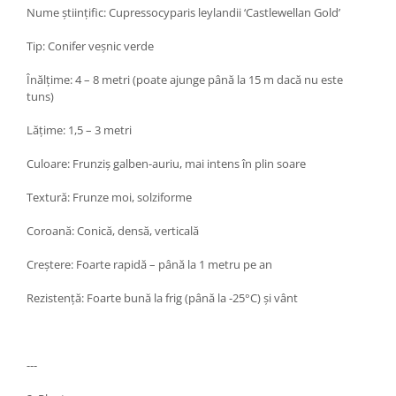
Nume științific: Cupressocyparis leylandii ‘Castlewellan Gold’
Tip: Conifer veșnic verde
Înălțime: 4 – 8 metri (poate ajunge până la 15 m dacă nu este
tuns)
Lățime: 1,5 – 3 metri
Culoare: Frunziș galben-auriu, mai intens în plin soare
Textură: Frunze moi, solziforme
Coroană: Conică, densă, verticală
Creștere: Foarte rapidă – până la 1 metru pe an
Rezistență: Foarte bună la frig (până la -25°C) și vânt
---