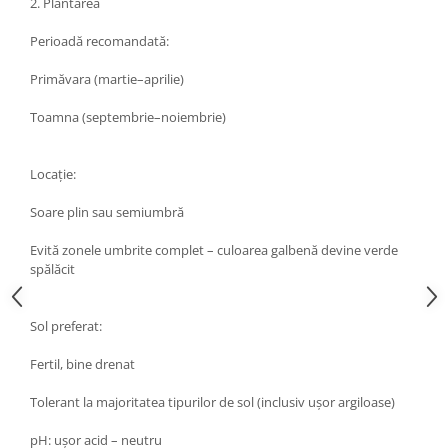
2. Plantarea
Perioadă recomandată:
Primăvara (martie–aprilie)
Toamna (septembrie–noiembrie)
Locație:
Soare plin sau semiumbră
Evită zonele umbrite complet – culoarea galbenă devine verde
spălăcit
Sol preferat:
Fertil, bine drenat
Tolerant la majoritatea tipurilor de sol (inclusiv ușor argiloase)
pH: ușor acid – neutru