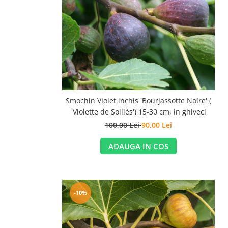
Smochin Violet inchis 'Bourjassotte Noire' (
'Violette de Solliès') 15-30 cm, in ghiveci
100,00 Lei
90,00 Lei
ADAUGA IN COS
-10%