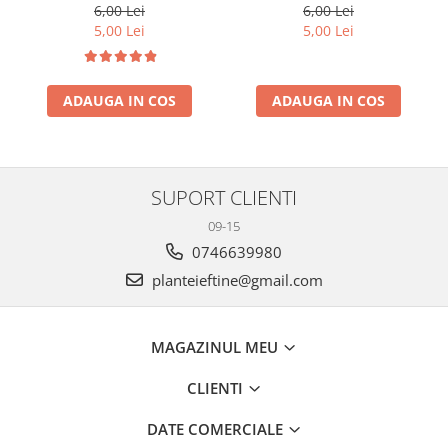
cm
6,00 Lei
6,00 Lei
5,00 Lei
5,00 Lei
ADAUGA IN COS
ADAUGA IN COS
SUPORT CLIENTI
09-15
0746639980
planteieftine@gmail.com
MAGAZINUL MEU
CLIENTI
DATE COMERCIALE