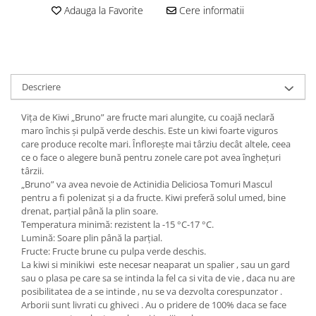
Adauga la Favorite
Cere informatii
Descriere
Vița de Kiwi „Bruno” are fructe mari alungite, cu coajă neclară
maro închis și pulpă verde deschis. Este un kiwi foarte viguros
care produce recolte mari. Înflorește mai târziu decât altele, ceea
ce o face o alegere bună pentru zonele care pot avea înghețuri
târzii.
„Bruno” va avea nevoie de Actinidia Deliciosa Tomuri Mascul
pentru a fi polenizat și a da fructe. Kiwi preferă solul umed, bine
drenat, parțial până la plin soare.
Temperatura minimă: rezistent la -15 °C-17 °C.
Lumină: Soare plin până la parțial.
Fructe: Fructe brune cu pulpa verde deschis.
La kiwi si minikiwi este necesar neaparat un spalier , sau un gard
sau o plasa pe care sa se intinda la fel ca si vita de vie , daca nu are
posibilitatea de a se intinde , nu se va dezvolta corespunzator .
Arborii sunt livrati cu ghiveci . Au o pridere de 100% daca se face