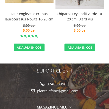
Laur englezesc Prunus
Chiparos Leylandii verde 10-
laurocerasus Novita 10-20 cm
20 cm , gard viu
6,00 Lei
6,00 Lei
5,00 Lei
5,00 Lei
ADAUGA IN COS
ADAUGA IN COS
SUPORT CLIENTI
09-15
0746639980
planteieftine@gmail.com
MAGAZINUL MEU