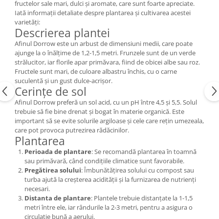
fructelor sale mari, dulci și aromate, care sunt foarte apreciate.
Iată informații detaliate despre plantarea și cultivarea acestei
varietăți:
Descrierea plantei
Afinul Dorrow este un arbust de dimensiuni medii, care poate
ajunge la o înălțime de 1,2-1,5 metri. Frunzele sunt de un verde
strălucitor, iar florile apar primăvara, fiind de obicei albe sau roz.
Fructele sunt mari, de culoare albastru închis, cu o carne
suculentă și un gust dulce-acrișor.
Cerințe de sol
Afinul Dorrow preferă un sol acid, cu un pH între 4,5 și 5,5. Solul
trebuie să fie bine drenat și bogat în materie organică. Este
important să se evite solurile argiloase și cele care rețin umezeala,
care pot provoca putrezirea rădăcinilor.
Plantarea
Perioada de plantare
: Se recomandă plantarea în toamnă
sau primăvară, când condițiile climatice sunt favorabile.
Pregătirea solului
: Îmbunătățirea solului cu compost sau
turba ajută la creșterea acidității și la furnizarea de nutrienți
necesari.
Distanta de plantare
: Plantele trebuie distanțate la 1-1,5
metri între ele, iar rândurile la 2-3 metri, pentru a asigura o
circulație bună a aerului.