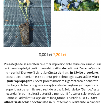
8,00 Lei
7,20 Lei
Pregătește-te să recoltezi cele mai impresionante afine din lume cu un
soi de-a dreptul gigantic: deosebitul
Afin de cultură 'Darrow' (scris
uneori și 'Dorrow')
! Livrat la
vârsta de 1 an, în tăvițe alveolare
,
acest puiet premium este obținut prin tehnologia avansată
in vitro
(micropropagare)
. Acest proces modern îi garantează o sănătate
biologică de fier, o vigoare excepțională de creștere și o capacitate
superioară de ramificare direct de la bază. Soiul de lux 'Darrow' este
legendar în pomicultură datorită dimensiunii fructelor sale: produce
afine cu adevărat uriașe, de calibru jumbo. Fructele au o
culoare
albastru-deschis spectaculoasă
, sunt ferme și rezistente la crăpare.