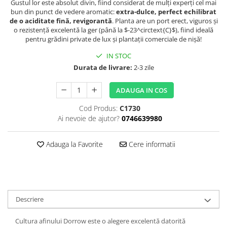
Gustul lor este absolut divin, fiind considerat de mulți experți cel mai
bun din punct de vedere aromatic:
extra-dulce, perfect echilibrat
de o aciditate fină, revigorantă
. Planta are un port erect, viguros și
o rezistență excelentă la ger (până la $-23^circtext{C}$), fiind ideală
pentru grădini private de lux și plantații comerciale de nișă!
IN STOC
Durata de livrare:
2-3 zile
ADAUGA IN COS
Cod Produs:
C1730
Ai nevoie de ajutor?
0746639980
Adauga la Favorite
Cere informatii
Descriere
Cultura afinului Dorrow este o alegere excelentă datorită