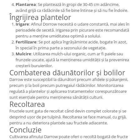
Plantarea
: Se plantează în gropi de 30-45 cm adâncime,
având grijă ca rădăcinile să fie bine întinse și să nu fie îndoire.
Îngrijirea plantelor
Irigare
: Afinul Dorrow necesită o udare constantă, mai ales în
perioadele de secetă. Irigarea prin picurare este recomandată
pentru a menține umiditatea optimă a solului.
Fertilizare
: Se pot aplica îngrășăminte acide, bogate în azot,
în special în prima parte a sezonului de vegetație.
Mulcire
: Utilizarea mulch-ului organic, cum ar fi paiele sau
frunzele uscate, ajută la menținerea umidității și la prevenirea
creșterii buruienilor.
Combaterea dăunătorilor și bolilor
Darrow este susceptibil la dăunători precum afidele și păianjenii,
precum și la boli precum putregaiul rădăcinilor. Monitorizarea
regulată a plantelor și aplicarea tratamentelor corespunzătoare
sunt esențiale pentru menținerea sănătății culturii.
Recoltarea
Fructele sunt gata de recoltat când devin complet colorate și se
desprind ușor de pe tulpină. Recoltarea se face manual, cu grijă,
pentru a nu deteriora plantele sau fructele adiacente.
Concluzie
Cultivarea afinului Darrow poate oferi o recoltă bogată de fructe