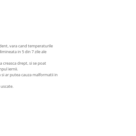
ndent, vara cand temperaturile
imineata in 5 din 7 zile ale
a creasca drept, si se poat
pul iernii.
 si ar putea cauza malformatii in
 uscate.