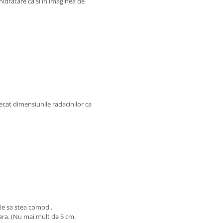
idratare ca si in imaginea de
cat dimensiunile radacinilor ca
ile sa stea comod .
iera. (Nu mai mult de 5 cm.