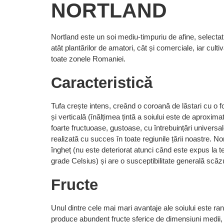
NORTLAND
Nortland este un soi mediu-timpuriu de afine, selectat
atât plantărilor de amatori, cât și comerciale, iar cultiv
toate zonele Romaniei.
Caracteristică
Tufa crește intens, creând o coroană de lăstari cu o 
și verticală (înălțimea țintă a soiului este de aproxima
foarte fructuoase, gustoase, cu întrebuințări universale,
realizată cu succes în toate regiunile țării noastre.
Nor
îngheț (nu este deteriorat atunci când este expus la 
grade Celsius) și are o susceptibilitate generală scăzu
Fructe
Unul dintre cele mai mari avantaje ale soiului este ra
produce abundent fructe sferice de dimensiuni medii,