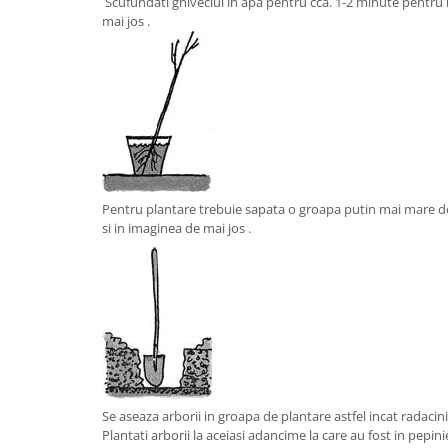
Scufundati ghiveciul in apa pentru cca. 1-2 minute pentru h
mai jos .
Pentru plantare trebuie sapata o groapa putin mai mare de
si in imaginea de mai jos .
Se aseaza arborii in groapa de plantare astfel incat radacin
Plantati arborii la aceiasi adancime la care au fost in pepin