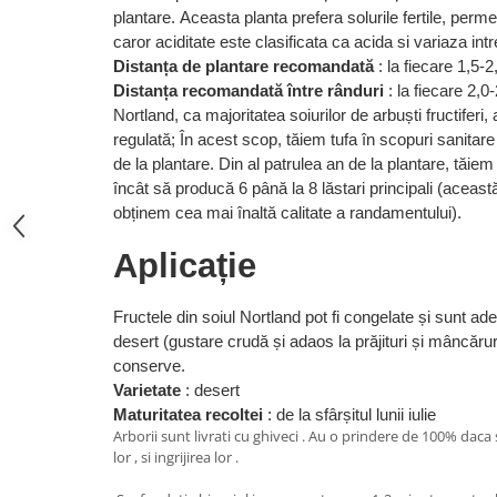
plantare.
Aceasta planta prefera solurile fertile, per
caror aciditate este clasificata ca acida si variaza int
Distanța de plantare recomandată
: la fiecare 1,5-
Distanța recomandată între rânduri
: la fiecare 2,0
Nortland, ca majoritatea soiurilor de arbuști fructiferi,
regulată;
În acest scop, tăiem tufa în scopuri sanitare î
de la plantare.
Din al patrulea an de la plantare, tăiem l
încât să producă 6 până la 8 lăstari principali (aceast
obținem cea mai înaltă calitate a randamentului).
Aplicație
Fructele din soiul Nortland pot fi congelate și sunt ad
desert (gustare crudă și adaos la prăjituri și mâncărur
conserve.
Varietate
: desert
Maturitatea recoltei
: de la sfârșitul lunii iulie
Arborii sunt livrati cu ghiveci . Au o prindere de 100% dac
lor , si ingrijirea lor .