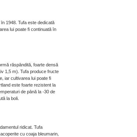
 în 1948. Tufa este dedicată
area lui poate fi continuată în
formă răspândită, foarte densă
tiv 1,5 m).
Tufa produce fructe
 iar cultivarea lui poate fi
tland este foarte rezistent la
temperaturi de până la -30 de
tă la boli.
ndamentul ridicat.
Tufa
 acoperite cu coaja bleumarin,