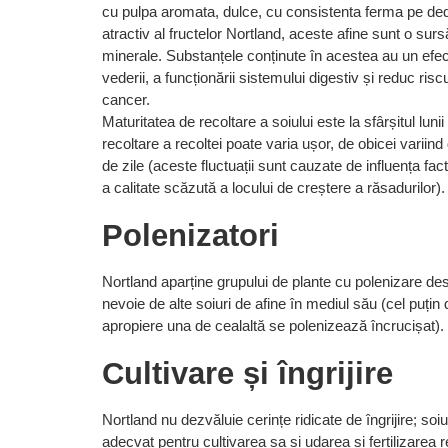
cu pulpa aromata, dulce, cu consistenta ferma pe de
atractiv al fructelor Nortland, aceste afine sunt o surs
minerale.
Substanțele conținute în acestea au un efect
vederii, a funcționării sistemului digestiv și reduc risc
cancer.
Maturitatea de recoltare a soiului este la sfârșitul luni
recoltare a recoltei poate varia ușor, de obicei variin
de zile (aceste fluctuații sunt cauzate de influența fact
a calitate scăzută a locului de creștere a răsadurilor)
Polenizatori
Nortland aparține grupului de plante cu polenizare des
nevoie de alte soiuri de afine în mediul său (cel puțin
apropiere una de cealaltă se polenizează încrucișat).
Cultivare și îngrijire
Nortland nu dezvăluie cerințe ridicate de îngrijire;
soiu
adecvat pentru cultivarea sa și udarea și fertilizarea 