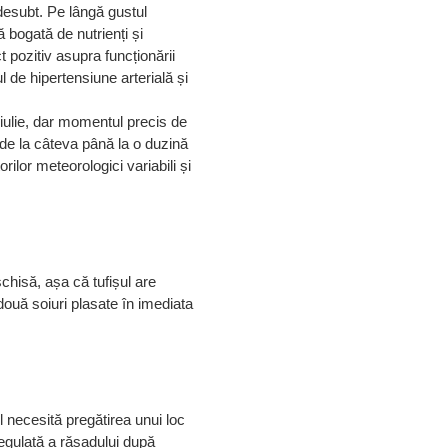
desubt.
Pe lângă gustul
ă bogată de nutrienți și
 pozitiv asupra funcționării
ul de hipertensiune arterială și
i iulie, dar momentul precis de
d de la câteva până la o duzină
orilor meteorologici variabili și
.
chisă, așa că tufișul are
 două soiuri plasate în imediata
l necesită pregătirea unui loc
regulată a răsadului după