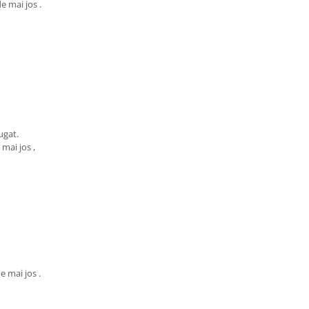
e mai jos .
ugat.
mai jos ,
e mai jos .