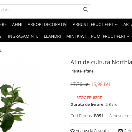
ERE
AFINI
ARBORI DECORATIVI
ARBUSTI FRUCTIFERI
ART
SI
INGRASAMINTE
LEANDRI
MINI KIWI
POMI FRUCTIFERI
d
Afin de cultura Northl
Plante ieftine
17,76 Lei
15,98 Lei
STOC EPUIZAT
Durata de livrare:
2-3 zile
Cod Produs:
B351
Ai nevoie de
Adauga la Favorite
Cere 