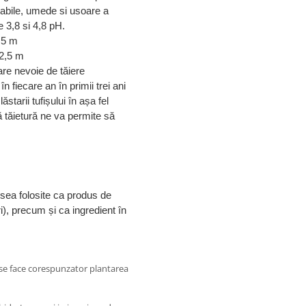
meabile, umede si usoare a
re 3,8 si 4,8 pH.
2,5 m
-2,5 m
 are nevoie de tăiere
n fiecare an în primii trei ani
ăstarii tufișului în așa fel
ă tăietură ne va permite să
esea folosite ca produs de
i), precum și ca ingredient în
a se face corespunzator plantarea