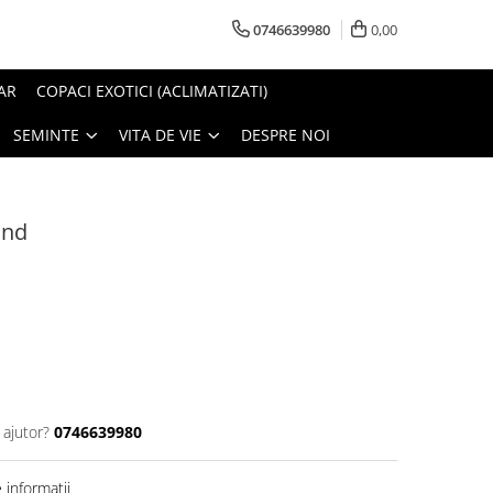
0746639980
0,00
AR
COPACI EXOTICI (ACLIMATIZATI)
SEMINTE
VITA DE VIE
DESPRE NOI
and
 ajutor?
0746639980
informatii