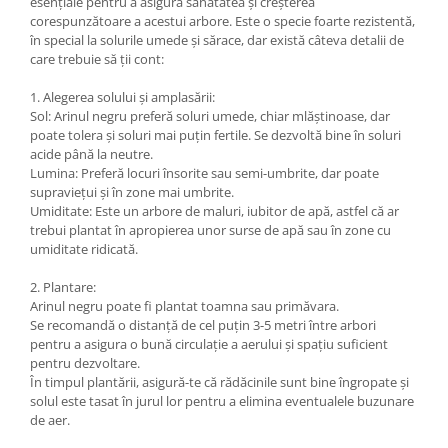
esențiale pentru a asigura sănătatea și creșterea
corespunzătoare a acestui arbore. Este o specie foarte rezistentă,
în special la solurile umede și sărace, dar există câteva detalii de
care trebuie să ții cont:
1. Alegerea solului și amplasării:
Sol: Arinul negru preferă soluri umede, chiar mlăștinoase, dar
poate tolera și soluri mai puțin fertile. Se dezvoltă bine în soluri
acide până la neutre.
Lumina: Preferă locuri însorite sau semi-umbrite, dar poate
supraviețui și în zone mai umbrite.
Umiditate: Este un arbore de maluri, iubitor de apă, astfel că ar
trebui plantat în apropierea unor surse de apă sau în zone cu
umiditate ridicată.
2. Plantare:
Arinul negru poate fi plantat toamna sau primăvara.
Se recomandă o distanță de cel puțin 3-5 metri între arbori
pentru a asigura o bună circulație a aerului și spațiu suficient
pentru dezvoltare.
În timpul plantării, asigură-te că rădăcinile sunt bine îngropate și
solul este tasat în jurul lor pentru a elimina eventualele buzunare
de aer.