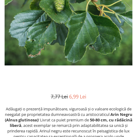
7,77 Lei
6,99 Lei
Adăugați o prezență impunătoare, viguroasă și o valoare ecologică de
neegalat pe proprietatea dumneavoastră cu aristocraticul
Arin Negru
(Alnus glutinosa)
! Livrat ca puiet premium de
50-80 cm, cu rădăcină
liberă
, acest exemplar se remarcă prin adaptabilitatea sa unică și
prinderea rapidă. Arinul negru este recunoscut în peisagistica de lux
pentru capacitatea sa excepțională de a prospera acolo unde