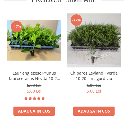
-17%
-17%
Laur englezesc Prunus
Chiparos Leylandii verde
laurocerasus Novita 10-20
10-20 cm , gard viu
cm
6,00 Lei
6,00 Lei
5,00 Lei
5,00 Lei
ADAUGA IN COS
ADAUGA IN COS