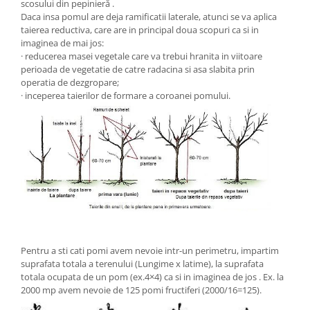
scosului din pepinieră .
Daca insa pomul are deja ramificatii laterale, atunci se va aplica
taierea reductiva, care are in principal doua scopuri ca si in
imaginea de mai jos:
· reducerea masei vegetale care va trebui hranita in viitoare
perioada de vegetatie de catre radacina si asa slabita prin
operatia de dezgropare;
· inceperea taierilor de formare a coroanei pomului.
Pentru a sti cati pomi avem nevoie intr-un perimetru, impartim
suprafata totala a terenului (Lungime x latime), la suprafata
totala ocupata de un pom (ex.4×4) ca si in imaginea de jos . Ex. la
2000 mp avem nevoie de 125 pomi fructiferi (2000/16=125).