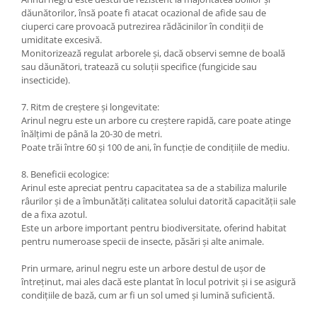
dăunătorilor, însă poate fi atacat ocazional de afide sau de
ciuperci care provoacă putrezirea rădăcinilor în condiții de
umiditate excesivă.
Monitorizează regulat arborele și, dacă observi semne de boală
sau dăunători, tratează cu soluții specifice (fungicide sau
insecticide).
7. Ritm de creștere și longevitate:
Arinul negru este un arbore cu creștere rapidă, care poate atinge
înălțimi de până la 20-30 de metri.
Poate trăi între 60 și 100 de ani, în funcție de condițiile de mediu.
8. Beneficii ecologice:
Arinul este apreciat pentru capacitatea sa de a stabiliza malurile
râurilor și de a îmbunătăți calitatea solului datorită capacității sale
de a fixa azotul.
Este un arbore important pentru biodiversitate, oferind habitat
pentru numeroase specii de insecte, păsări și alte animale.
Prin urmare, arinul negru este un arbore destul de ușor de
întreținut, mai ales dacă este plantat în locul potrivit și i se asigură
condițiile de bază, cum ar fi un sol umed și lumină suficientă.