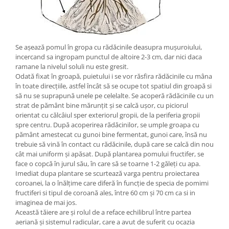
Se așează pomul în gropa cu rădăcinile deasupra mușuroiului,
incercand sa ingropam punctul de altoire 2-3 cm, dar nici daca
ramane la nivelul soluli nu este gresit.
Odată fixat în groapă, puietului i se vor răsfira rădăcinile cu mâna
în toate direcțiile, astfel încât să se ocupe tot spatiul din groapă si
să nu se suprapună unele pe celelalte. Se acoperă rădăcinile cu un
strat de pământ bine mărunțit și se calcă ușor, cu piciorul
orientat cu călcâiul sper exteriorul gropii, de la periferia gropii
spre centru. După acoperirea rădăcinilor, se umple groapa cu
pământ amestecat cu gunoi bine fermentat, gunoi care, însă nu
trebuie să vină în contact cu rădăcinile, după care se calcă din nou
cât mai uniform și apăsat. După plantarea pomului fructifer, se
face o copcă în jurul său, în care să se toarne 1-2 găleți cu apa.
Imediat dupa plantare se scurtează varga pentru proiectarea
coroanei, la o înălțime care diferă în funcție de specia de pomimi
fructiferi si tipul de coroană ales, între 60 cm și 70 cm ca si in
imaginea de mai jos.
Această tăiere are și rolul de a reface echilibrul între partea
aeriană și sistemul radicular, care a avut de suferit cu ocazia