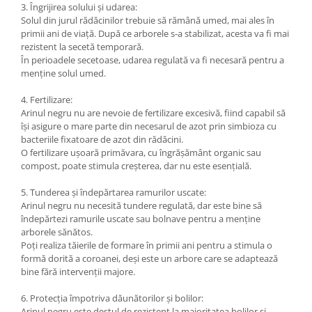
3. Îngrijirea solului și udarea:
Solul din jurul rădăcinilor trebuie să rămână umed, mai ales în
primii ani de viață. După ce arborele s-a stabilizat, acesta va fi mai
rezistent la secetă temporară.
În perioadele secetoase, udarea regulată va fi necesară pentru a
menține solul umed.
4. Fertilizare:
Arinul negru nu are nevoie de fertilizare excesivă, fiind capabil să
își asigure o mare parte din necesarul de azot prin simbioza cu
bacteriile fixatoare de azot din rădăcini.
O fertilizare ușoară primăvara, cu îngrășământ organic sau
compost, poate stimula creșterea, dar nu este esențială.
5. Tunderea și îndepărtarea ramurilor uscate:
Arinul negru nu necesită tundere regulată, dar este bine să
îndepărtezi ramurile uscate sau bolnave pentru a menține
arborele sănătos.
Poți realiza tăierile de formare în primii ani pentru a stimula o
formă dorită a coroanei, deși este un arbore care se adaptează
bine fără intervenții majore.
6. Protecția împotriva dăunătorilor și bolilor:
Arinul negru este destul de rezistent la majoritatea bolilor și