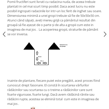
Pomii fructiferi sunt livrati cu radacina nuda, de aceea trebuie
plantati in cel mai scurt timp posibil. Daca acest lucru nu este
posibil ingropati radacinile lor intr-un loc ferit de inghet sau soare.
Dimensiunea minimă a unei gropi trebuie să fie de 50x50x50 cm.
Atunci când săpați, aveți mereu grijă ca pământul rezultat din
groapă să fie așezat de o parte și de alta a gropii cum este in
imaginea de mai jos . La acoperirea gropii, straturile de pământ
se vor inversa.
Inainte de plantare, fiecare puiet este pregătit, acest proces fiind
cunoscut drept fasonare. El constă în scurtarea vârfurilor
rădăcinilor sau scurtarea cu o treime a rădăcinilor care sunt
foarte viguroase, foarte lungi. Dacă avem rădăcină rănite sau
rădăcini rupte, acestea se elimină total cum este in imaginea de
mai jos .