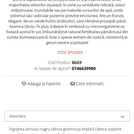
majoritatea arborilor eșuează: în zone cu umiditate ridicată, soluri
mlăștinoase, inundabile sau pe malurile cursurilor de apă, unde
sistemul său radicular puternic previne eroziunea. Are un frunziș
elegant, de un verde închis strălucitor, care rămâne proaspăt până
toamna târziu. În plus, trăiește în simbioză cu microorganisme ce
fixează azotul în sol, îmbunătățind natural fertilitatea pământului din
curtea dumneavoastră. Este o specie extrem de rustică, rezistentă la
geruri severe și poluare!
STOC EPUIZAT
Cod Produs:
B669
Ai nevoie de ajutor?
0746639980
Adauga la Favorite
Cere informatii
Descriere
Îngrijirea arinului negru (Alnus glutinosa) implică câteva aspecte