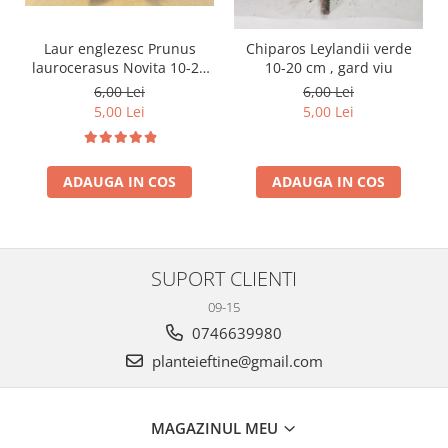
Laur englezesc Prunus
Chiparos Leylandii verde
laurocerasus Novita 10-20
10-20 cm , gard viu
cm
6,00 Lei
6,00 Lei
5,00 Lei
5,00 Lei
ADAUGA IN COS
ADAUGA IN COS
SUPORT CLIENTI
09-15
0746639980
planteieftine@gmail.com
MAGAZINUL MEU