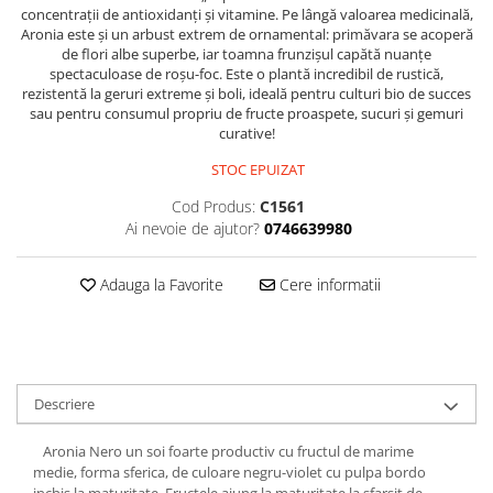
concentrații de antioxidanți și vitamine. Pe lângă valoarea medicinală,
Aronia este și un arbust extrem de ornamental: primăvara se acoperă
de flori albe superbe, iar toamna frunzișul capătă nuanțe
spectaculoase de roșu-foc. Este o plantă incredibil de rustică,
rezistentă la geruri extreme și boli, ideală pentru culturi bio de succes
sau pentru consumul propriu de fructe proaspete, sucuri și gemuri
curative!
STOC EPUIZAT
Cod Produs:
C1561
Ai nevoie de ajutor?
0746639980
Adauga la Favorite
Cere informatii
Descriere
Aronia Nero un soi foarte productiv cu fructul de marime
medie, forma sferica, de culoare negru-violet cu pulpa bordo