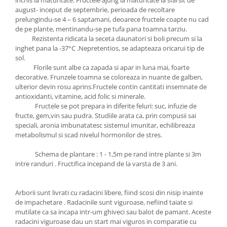
inchis la maturitate. Fructele ajung la maturitate la sfarsit de
august- inceput de septembrie, perioada de recoltare
prelungindu-se 4 – 6 saptamani, deoarece fructele coapte nu cad
de pe plante, mentinandu-se pe tufa pana toamna tarziu.
Rezistenta ridicata la seceta daunatori si boli precum si la
inghet pana la -37°C .Nepretentios, se adapteaza oricarui tip de
sol.
Florile sunt albe ca zapada si apar in luna mai, foarte
decorative. Frunzele toamna se coloreaza in nuante de galben,
ulterior devin rosu aprins.Fructele contin cantitati insemnate de
antioxidanti, vitamine, acid folic si minerale.
Fructele se pot prepara in diferite feluri: suc, infuzie de
fructe, gem,vin sau pudra. Studiile arata ca, prin compusii sai
speciali, aronia imbunatatesc sistemul imunitar, echilibreaza
metabolismul si scad nivelul hormonilor de stres.
Schema de plantare : 1 - 1,5m pe rand intre plante si 3m
intre randuri . Fructifica incepand de la varsta de 3 ani.
Arborii sunt livrati cu radacini libere, fiind scosi din nisip inainte
de impachetare . Radacinile sunt viguroase, nefiind taiate si
mutilate ca sa incapa intr-um ghiveci sau balot de pamant. Aceste
radacini viguroase dau un start mai viguros in comparatie cu