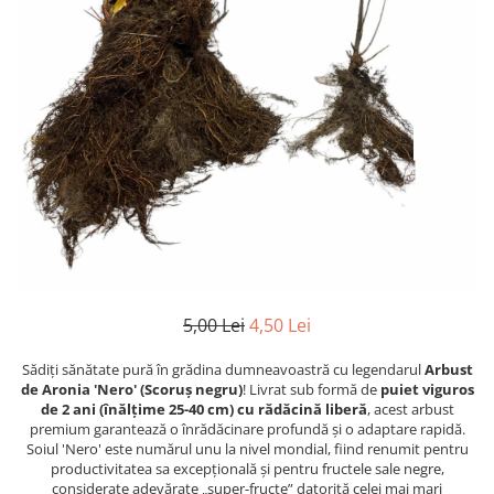
5,00 Lei
4,50 Lei
Sădiți sănătate pură în grădina dumneavoastră cu legendarul
Arbust
de Aronia 'Nero' (Scoruș negru)
! Livrat sub formă de
puiet viguros
de 2 ani (înălțime 25-40 cm) cu rădăcină liberă
, acest arbust
premium garantează o înrădăcinare profundă și o adaptare rapidă.
Soiul 'Nero' este numărul unu la nivel mondial, fiind renumit pentru
productivitatea sa excepțională și pentru fructele sale negre,
considerate adevărate „super-fructe” datorită celei mai mari