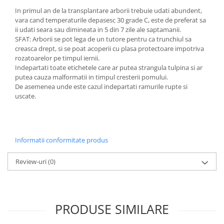
In primul an de la transplantare arborii trebuie udati abundent,
vara cand temperaturile depasesc 30 grade C, este de preferat sa
ii udati seara sau dimineata in 5 din 7 zile ale saptamanii.
SFAT: Arborii se pot lega de un tutore pentru ca trunchiul sa
creasca drept, si se poat acoperii cu plasa protectoare impotriva
rozatoarelor pe timpul iernii.
Indepartati toate etichetele care ar putea strangula tulpina si ar
putea cauza malformatii in timpul cresterii pomului.
De asemenea unde este cazul indepartati ramurile rupte si
uscate.
Informatii conformitate produs
Review-uri
(0)
PRODUSE SIMILARE