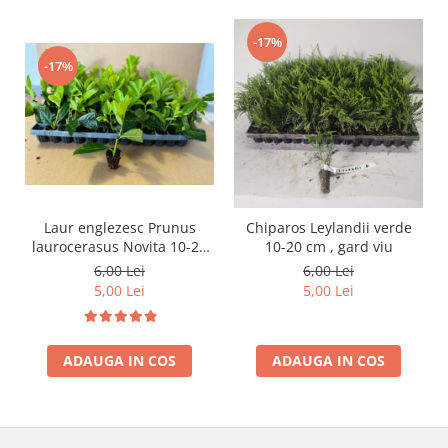
-17%
-17%
Laur englezesc Prunus
Chiparos Leylandii verde
laurocerasus Novita 10-20
10-20 cm , gard viu
cm
6,00 Lei
6,00 Lei
5,00 Lei
5,00 Lei
ADAUGA IN COS
ADAUGA IN COS