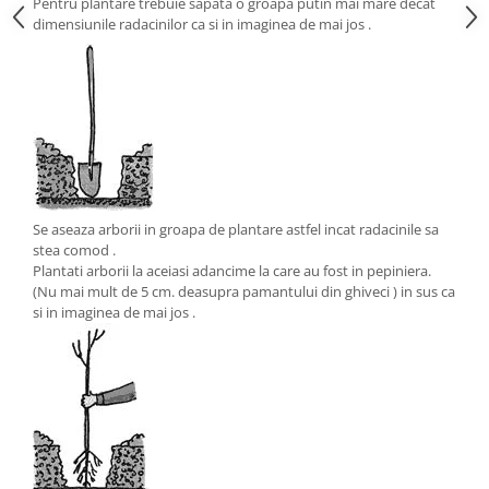
Pentru plantare trebuie sapata o groapa putin mai mare decat
dimensiunile radacinilor ca si in imaginea de mai jos .
Se aseaza arborii in groapa de plantare astfel incat radacinile sa
stea comod .
Plantati arborii la aceiasi adancime la care au fost in pepiniera.
(Nu mai mult de 5 cm. deasupra pamantului din ghiveci ) in sus ca
si in imaginea de mai jos .