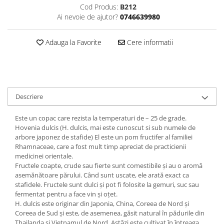
Cod Produs:
B212
Ai nevoie de ajutor?
0746639980
Adauga la Favorite
Cere informatii
Descriere
Este un copac care rezista la temperaturi de – 25 de grade.
Hovenia dulcis (H. dulcis, mai este cunoscut si sub numele de
arbore japonez de stafide) El este un pom fructifer al familiei
Rhamnaceae, care a fost mult timp apreciat de practicienii
medicinei orientale.
Fructele coapte, crude sau fierte sunt comestibile și au o aromă
asemănătoare părului. Când sunt uscate, ele arată exact ca
stafidele. Fructele sunt dulci și pot fi folosite la gemuri, suc sau
fermentat pentru a face vin și oțet.
H. dulcis este originar din Japonia, China, Coreea de Nord și
Coreea de Sud și este, de asemenea, găsit natural în pădurile din
Thailanda și Vietnamul de Nord. Astăzi este cultivat în întreaga