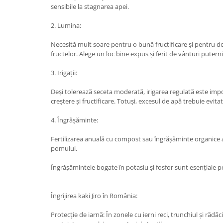
sensibile la stagnarea apei.
2. Lumina:
Necesită mult soare pentru o bună fructificare și pentru de
fructelor. Alege un loc bine expus și ferit de vânturi puterni
3. Irigații:
Deși tolerează seceta moderată, irigarea regulată este imp
creștere și fructificare. Totuși, excesul de apă trebuie evitat
4. Îngrășăminte:
Fertilizarea anuală cu compost sau îngrășăminte organice 
pomului.
Îngrășămintele bogate în potasiu și fosfor sunt esențiale pen
Îngrijirea kaki Jiro în România:
Protecție de iarnă: În zonele cu ierni reci, trunchiul și rădăc