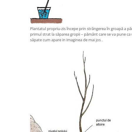
Plantatul propriu-zis începe prin strângerea în groapă a păm
primul strat la săparea gropii – pământ care se va pune ca
săpate cum apare in imaginea de mai jos .