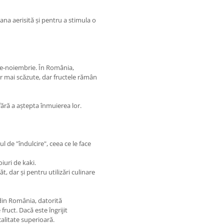
ana aerisită și pentru a stimula o
rie-noiembrie. În România,
r mai scăzute, dar fructele rămân
ără a aștepta înmuierea lor.
l de "îndulcire", ceea ce le face
oiuri de kaki.
, dar și pentru utilizări culinare
 din România, datorită
fruct. Dacă este îngrijit
alitate superioară.