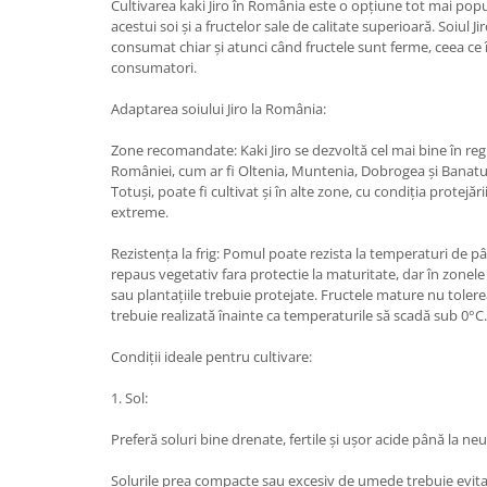
Cultivarea kaki Jiro în România este o opțiune tot mai popul
acestui soi și a fructelor sale de calitate superioară. Soiul Ji
consumat chiar și atunci când fructele sunt ferme, ceea ce î
consumatori.
Adaptarea soiului Jiro la România:
Zone recomandate: Kaki Jiro se dezvoltă cel mai bine în regi
României, cum ar fi Oltenia, Muntenia, Dobrogea și Banatul
Totuși, poate fi cultivat și în alte zone, cu condiția protejă
extreme.
Rezistența la frig: Pomul poate rezista la temperaturi de p
repaus vegetativ fara protectie la maturitate, dar în zonele
sau plantațiile trebuie protejate. Fructele mature nu tolere
trebuie realizată înainte ca temperaturile să scadă sub 0°C.
Condiții ideale pentru cultivare:
1. Sol:
Preferă soluri bine drenate, fertile și ușor acide până la neu
Solurile prea compacte sau excesiv de umede trebuie evita