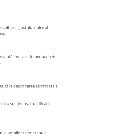
zvoltarea gustului dulce al
ce.
ortantă, mai ales în perioada de
.
ajută la dezvoltarea sănătoasă a
tru susținerea fructificării.
inile pomilor tineri trebuie