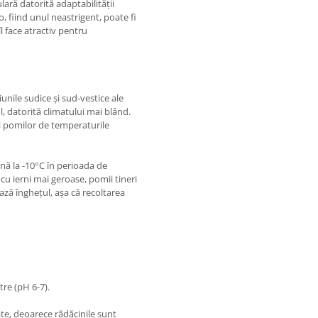
ară datorită adaptabilității
ro, fiind unul neastrigent, poate fi
l face atractiv pentru
unile sudice și sud-vestice ale
, datorită climatului mai blând.
rii pomilor de temperaturile
ână la -10°C în perioada de
 cu ierni mai geroase, pomii tineri
ază înghețul, așa că recoltarea
tre (pH 6-7).
te, deoarece rădăcinile sunt