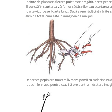
Inainte de plantare, fiecare puiet este pregătit, acest proc
El constă în scurtarea vârfurilor rădăcinilor sau scurtarea c
foarte viguroase, foarte lungi. Dacă avem rădăcină rănite s
elimină total cum este in imaginea de mai jos .
Deoarece pepiniara noastra livreaza pomii cu radacina nud
radacinile in apa pentru cca. 1-2 ore pentru hidratare imag