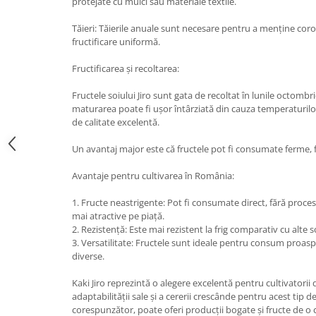
protejate cu mulci sau materiale textile.
Tăieri: Tăierile anuale sunt necesare pentru a menține coro
fructificare uniformă.
Fructificarea și recoltarea:
Fructele soiului Jiro sunt gata de recoltat în lunile octomb
maturarea poate fi ușor întârziată din cauza temperaturilo
de calitate excelentă.
Un avantaj major este că fructele pot fi consumate ferme, f
Avantaje pentru cultivarea în România:
1. Fructe neastrigente: Pot fi consumate direct, fără procesu
mai atractive pe piață.
2. Rezistență: Este mai rezistent la frig comparativ cu alte s
3. Versatilitate: Fructele sunt ideale pentru consum proaspăt
diverse.
Kaki Jiro reprezintă o alegere excelentă pentru cultivatorii
adaptabilității sale și a cererii crescânde pentru acest tip de 
corespunzător, poate oferi producții bogate și fructe de o c