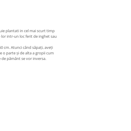
uie plantati in cel mai scurt timp
 lor intr-un loc ferit de inghet sau
0 cm. Atunci când săpați, aveți
 o parte și de alta a gropii cum
le de pământ se vor inversa.