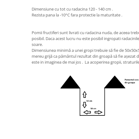
Dimensiune cu tot cu radacina 120 - 140 cm .
Rezista pana la -10°С fara protectie la maturitate .
Pomii fructiferi sunt livrati cu radacina nuda, de aceea treb
posibil. Daca acest lucru nu este posibil ingropati radacinile
soare.
Dimensiunea minimă a unei gropi trebuie să fie de 50x50x5
mereu grijă ca pământul rezultat din groapă să fie așezat de
este in imaginea de mai jos . La acoperirea gropii, straturi