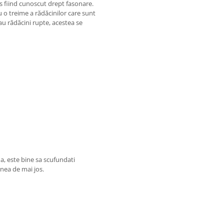
es fiind cunoscut drept fasonare.
u o treime a rădăcinilor care sunt
au rădăcini rupte, acestea se
a, este bine sa scufundati
inea de mai jos.