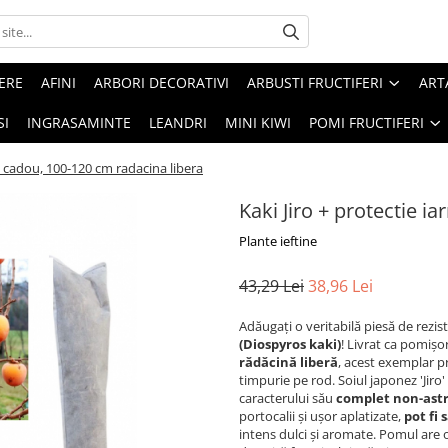
ERE
AFINI
ARBORI DECORATIVI
ARBUSTI FRUCTIFERI
ART
SI
INGRASAMINTE
LEANDRI
MINI KIWI
POMI FRUCTIFERI
na cadou, 100-120 cm radacina libera
Kaki Jiro + protectie i
Plante ieftine
43,29 Lei
38,96 Lei
Adăugați o veritabilă piesă de rez
(Diospyros kaki)
! Livrat ca pomișo
rădăcină liberă
, acest exemplar p
timpurie pe rod. Soiul japonez 'Jiro'
caracterului său
complet non-ast
portocalii și ușor aplatizate,
pot fi
intens dulci și aromate. Pomul are