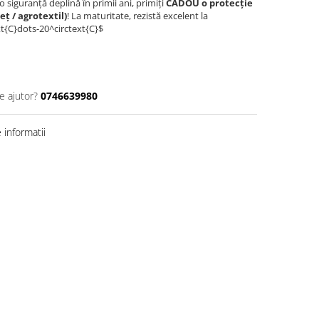
o siguranță deplină în primii ani, primiți
CADOU o protecție
eț / agrotextil)
! La maturitate, rezistă excelent la
xt{C}dots-20^circtext{C}$
e ajutor?
0746639980
informatii