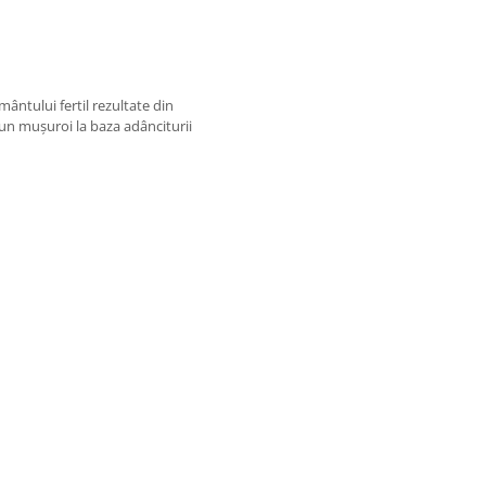
ântului fertil rezultate din
 un mușuroi la baza adânciturii