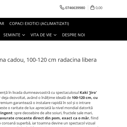
0746639980
0,00
AR
COPACI EXOTICI (ACLIMATIZATI)
SEMINTE
VITA DE VIE
DESPRE NOI
arna cadou, 100-120 cm radacina libera
istență în livada dumneavoastră cu spectaculosul
Kaki 'Jiro'
r deja dezvoltat, având o înălțime ideală de
100-120 cm, cu
remium garantează o instalare rapidă în sol și o intrare
 este o raritate de lux apreciată la nivel mondial datorită
ringent
: spre deosebire de alte soiuri, fructele sale mari,
 savurate crocante direct din pom, exact ca o măr
, fiind
 o coroană superbă, iar toamna devine un spectacol vizual