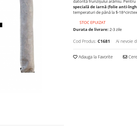
datorită frunzișului arămiu. Pentru 
specială de iarnă (folie anti-îngh
temperaturi de până la $-18^circte
STOC EPUIZAT
Durata de livrare:
2-3 zile
Cod Produs:
C1681
Ai nevoie d
Adauga la Favorite
Cere 