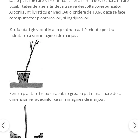
sau o plasa pe care sa se intinda la fel ca si vita de vie , daca nu are
posibilitatea de a se intinde , nu se va dezvolta corespunzator .
Arborii sunt livrati cu ghiveci . Au o pridere de 100% daca se face
corespunzator plantarea lor , si ingrijirea lor .
Scufundati ghiveciul in apa pentru cca. 1-2 minute pentru
hidratare ca si in imaginea de mai jos .
Pentru plantare trebuie sapata o groapa putin mai mare decat
dimensiunile radacinilor ca si in imaginea de mai jos .