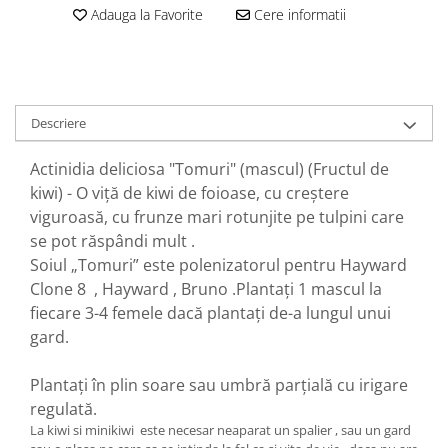
Adauga la Favorite
Cere informatii
Descriere
Actinidia deliciosa "Tomuri" (mascul) (Fructul de
kiwi) - O viță de kiwi de foioase, cu creștere
viguroasă, cu frunze mari rotunjite pe tulpini care
se pot răspândi mult .
Soiul „Tomuri” este polenizatorul pentru Hayward
Clone 8 , Hayward , Bruno .Plantați 1 mascul la
fiecare 3-4 femele dacă plantați de-a lungul unui
gard.
Plantați în plin soare sau umbră parțială cu irigare
regulată.
La kiwi si minikiwi este necesar neaparat un spalier , sau un gard