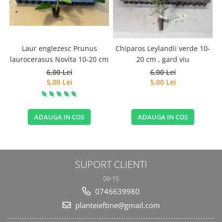
Laur englezesc Prunus
Chiparos Leylandii verde 10-
laurocerasus Novita 10-20 cm
20 cm , gard viu
6,00 Lei
6,00 Lei
5,00 Lei
5,00 Lei
ADAUGA IN COS
ADAUGA IN COS
SUPORT CLIENTI
09-15
0746639980
planteieftine@gmail.com