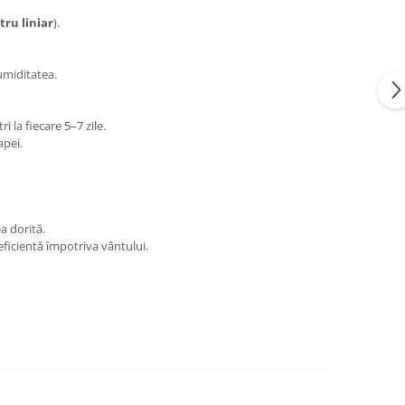
tru liniar
).
 umiditatea.
ri la fiecare 5–7 zile.
apei.
ea dorită.
 eficientă împotriva vântului.