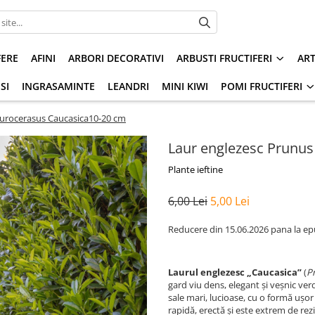
FERE
AFINI
ARBORI DECORATIVI
ARBUSTI FRUCTIFERI
AR
SI
INGRASAMINTE
LEANDRI
MINI KIWI
POMI FRUCTIFERI
aurocerasus Caucasica10-20 cm
Laur englezesc Prunus
Plante ieftine
6,00 Lei
5,00 Lei
Reducere din 15.06.2026 pana la
Laurul englezesc „Caucasica”
(
P
gard viu dens, elegant și veșnic ver
sale mari, lucioase, cu o formă ușor
rapidă, erectă și este extrem de rezi