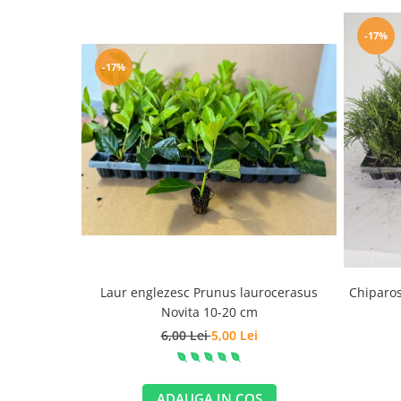
-17%
-17%
Laur englezesc Prunus laurocerasus
Chiparos
Novita 10-20 cm
6,00 Lei
5,00 Lei
ADAUGA IN COS