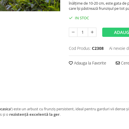
înălțime de 10-20 cm, este gata de p
care își păstrează frunzișul pe tot pa
IN STOC
ADAUG
Cod Produs:
C2308
Ai nevoie d
Adauga la Favorite
Cere 
casica'
) este un arbust cu frunziș persistent, ideal pentru garduri vii dense 
s și o
rezistență excelentă la ger
.