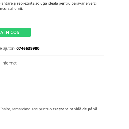
lantare și reprezintă soluția ideală pentru paravane verzi
rcursul iernii.
A IN COS
e ajutor?
0746639980
informatii
și înalte, remarcându-se printr-o
creștere rapidă de până