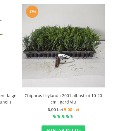
-17%
-69%
ent la ger
Chiparos Leylandii 2001 albastrui 10-20
Arbore de m
unei )
cm , gard viu
6,00 Lei
5,00 Lei
ADAUGA IN COS