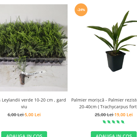
-24%
 Leylandii verde 10-20 cm , gard
Palmier morișcă - Palmier rezist
viu
20-40cm ( Trachycarpus fort
6,00 Lei
5,00 Lei
25,00 Lei
19,00 Lei
ADAUGA IN COS
ADAUGA IN COS