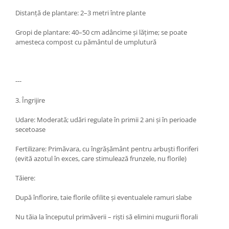
Distanță de plantare: 2–3 metri între plante
Gropi de plantare: 40–50 cm adâncime și lățime; se poate
amesteca compost cu pământul de umplutură
---
3. Îngrijire
Udare: Moderată; udări regulate în primii 2 ani și în perioade
secetoase
Fertilizare: Primăvara, cu îngrășământ pentru arbuști floriferi
(evită azotul în exces, care stimulează frunzele, nu florile)
Tăiere:
După înflorire, taie florile ofilite și eventualele ramuri slabe
Nu tăia la începutul primăverii – riști să elimini mugurii florali