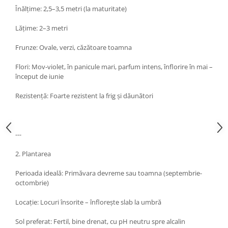
Înălțime: 2,5–3,5 metri (la maturitate)
Lățime: 2–3 metri
Frunze: Ovale, verzi, căzătoare toamna
Flori: Mov-violet, în panicule mari, parfum intens, înflorire în mai –
început de iunie
Rezistență: Foarte rezistent la frig și dăunători
---
2. Plantarea
Perioada ideală: Primăvara devreme sau toamna (septembrie-
octombrie)
Locație: Locuri însorite – înflorește slab la umbră
Sol preferat: Fertil, bine drenat, cu pH neutru spre alcalin