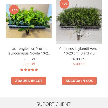
-17%
-17%
Laur englezesc Prunus
Chiparos Leylandii verde
laurocerasus Novita 10-20
10-20 cm , gard viu
cm
6,00 Lei
6,00 Lei
5,00 Lei
5,00 Lei
ADAUGA IN COS
ADAUGA IN COS
SUPORT CLIENTI