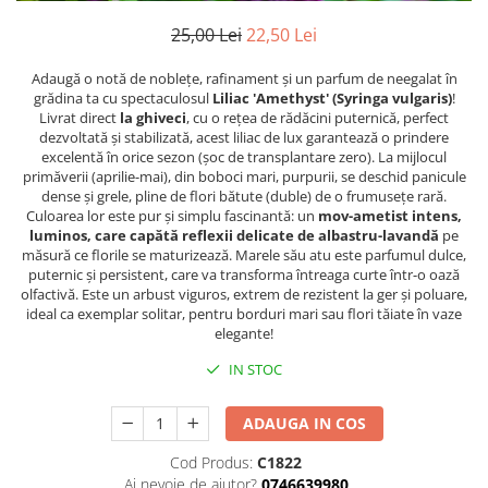
25,00 Lei
22,50 Lei
Adaugă o notă de noblețe, rafinament și un parfum de neegalat în
grădina ta cu spectaculosul
Liliac 'Amethyst' (Syringa vulgaris)
!
Livrat direct
la ghiveci
, cu o rețea de rădăcini puternică, perfect
dezvoltată și stabilizată, acest liliac de lux garantează o prindere
excelentă în orice sezon (șoc de transplantare zero). La mijlocul
primăverii (aprilie-mai), din boboci mari, purpurii, se deschid panicule
dense și grele, pline de flori bătute (duble) de o frumusețe rară.
Culoarea lor este pur și simplu fascinantă: un
mov-ametist intens,
luminos, care capătă reflexii delicate de albastru-lavandă
pe
măsură ce florile se maturizează. Marele său atu este parfumul dulce,
puternic și persistent, care va transforma întreaga curte într-o oază
olfactivă. Este un arbust viguros, extrem de rezistent la ger și poluare,
ideal ca exemplar solitar, pentru borduri mari sau flori tăiate în vaze
elegante!
IN STOC
ADAUGA IN COS
Cod Produs:
C1822
Ai nevoie de ajutor?
0746639980