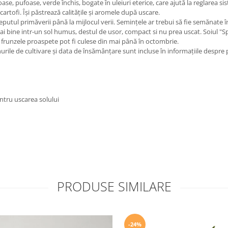
e, pufoase, verde închis, bogate în uleiuri eterice, care ajută la reglarea si
cartofi. Își păstrează calitățile și aromele după uscare.
ceputul primăverii până la mijlocul verii. Semințele ar trebui să fie semănate 
ai bine intr-un sol humus, destul de usor, compact si nu prea uscat. Soiul "Spr
- frunzele proaspete pot fi culese din mai până în octombrie.
rile de cultivare și data de însămânțare sunt incluse în informațiile despre
tru uscarea solului
PRODUSE SIMILARE
-24%