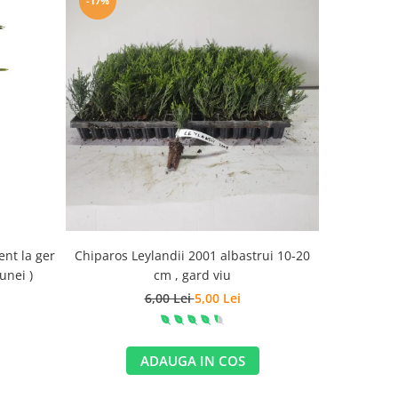
-17%
-69%
ent la ger
Chiparos Leylandii 2001 albastrui 10-20
Arbore de m
unei )
cm , gard viu
6,00 Lei
5,00 Lei
ADAUGA IN COS