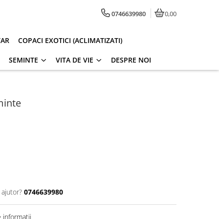
0746639980
0,00
TAR
COPACI EXOTICI (ACLIMATIZATI)
SEMINTE
VITA DE VIE
DESPRE NOI
minte
 ajutor?
0746639980
informatii