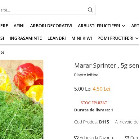
FERE
AFINI
ARBORI DECORATIVI
ARBUSTI FRUCTIFERI
AR
SI
INGRASAMINTE
LEANDRI
MINI KIWI
POMI FRUCTIFERI
nte
Marar Sprinter , 5g se
Plante ieftine
5,00 Lei
4,50 Lei
STOC EPUIZAT
Durata de livrare:
1
Cod Produs:
B115
Ai nevoie de
Adauga la Favorite
Cere 