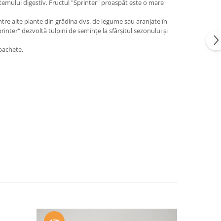
stemului digestiv. Fructul "Sprinter" proaspăt este o mare
între alte plante din grădina dvs. de legume sau aranjate în
inter" dezvoltă tulpini de semințe la sfârșitul sezonului și
 pachete.