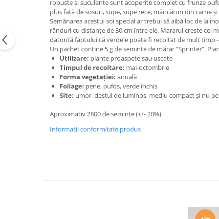
robuste și suculente sunt acoperite complet cu frunze pufoas
plus față de sosuri, supe, supe rece, mâncăruri din carne și 
Semănarea acestui soi special ar trebui să aibă loc de la în
rânduri cu distanțe de 30 cm între ele. Mararul creste cel m
datorită faptului că verdele poate fi recoltat de mult timp 
Un pachet conține 5 g de semințe de mărar "Sprinter". Planu
Utilizare:
plante proaspete sau uscate
Timpul de recoltare:
mai-octombrie
Forma vegetației:
anuală
Foliage:
pene, pufos, verde închis
Site:
umor, destul de luminos, mediu compact și nu pen
Aproximativ 2800 de semințe (+/- 20%)
Informatii conformitate produs