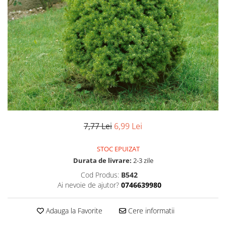
7,77 Lei
6,99 Lei
STOC EPUIZAT
Durata de livrare:
2-3 zile
Cod Produs:
B542
Ai nevoie de ajutor?
0746639980
Adauga la Favorite
Cere informatii