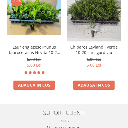
-17%
Laur englezesc Prunus
Chiparos Leylandii verde
laurocerasus Novita 10-20
10-20 cm , gard viu
cm
6,00 Lei
6,00 Lei
5,00 Lei
5,00 Lei
ADAUGA IN COS
ADAUGA IN COS
SUPORT CLIENTI
09-15