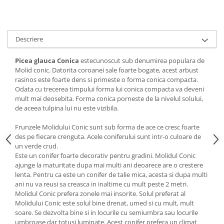
Descriere
Picea glauca Conica
estecunoscut sub denumirea populara de
Molid conic. Datorita coroanei sale foarte bogate, acest arbust
rasinos este foarte dens si primeste o forma conica compacta.
Odata cu trecerea timpului forma lui conica compacta va deveni
mult mai deosebita. Forma conica porneste de la nivelul solului,
de aceea tulpina lui nu este vizibila.
Frunzele Molidului Conic sunt sub forma de ace ce cresc foarte
des pe fiecare crenguta. Acele coniferului sunt intr-o culoare de
un verde crud.
Este un conifer foarte decorativ pentru gradini. Molidul Conic
ajunge la maturitate dupa mai multi ani deoarece are o crestere
lenta. Pentru ca este un conifer de talie mica, acesta si dupa multi
ani nu va reusi sa creasca in inaltime cu mult peste 2 metri.
Molidul Conic prefera zonele mai insorite. Solul preferat al
Molidului Conic este solul bine drenat, umed si cu mult, mult
soare. Se dezvolta bine si in locurile cu semiumbra sau locurile
umbroase dar totusi luminate. Acest conifer prefera un climat