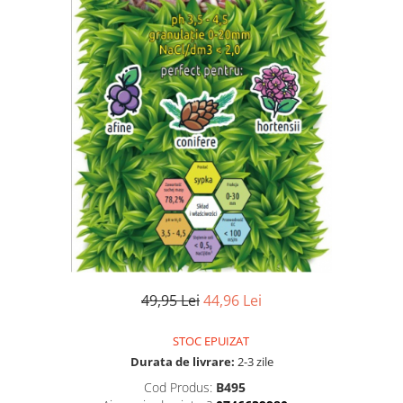
49,95 Lei
44,96 Lei
STOC EPUIZAT
Durata de livrare:
2-3 zile
Cod Produs:
B495