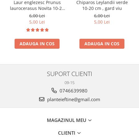
Laur englezesc Prunus
Chiparos Leylandii verde
laurocerasus Novita 10-20
10-20 cm , gard viu
cm
6,00 Lei
6,00 Lei
5,00 Lei
5,00 Lei
ADAUGA IN COS
ADAUGA IN COS
SUPORT CLIENTI
09-15
0746639980
planteieftine@gmail.com
MAGAZINUL MEU
CLIENTI