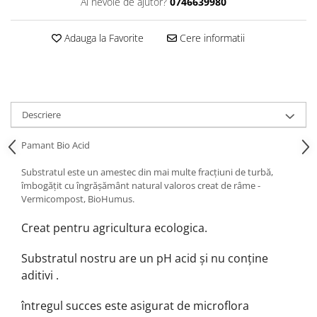
Ai nevoie de ajutor?
0746639980
Adauga la Favorite
Cere informatii
Descriere
Pamant Bio Acid
Substratul este un amestec din mai multe fracțiuni de turbă,
îmbogățit cu îngrășământ natural valoros creat de râme -
Vermicompost, BioHumus.
Creat pentru agricultura ecologica.
Substratul nostru are un pH acid și nu conține
aditivi .
întregul succes este asigurat de microflora