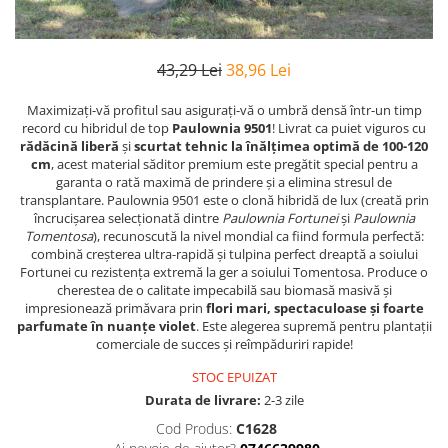
43,29 Lei
38,96 Lei
Maximizați-vă profitul sau asigurați-vă o umbră densă într-un timp
record cu hibridul de top
Paulownia 9501
! Livrat ca puiet viguros cu
rădăcină liberă
și
scurtat tehnic la înălțimea optimă de 100-120
cm
, acest material săditor premium este pregătit special pentru a
garanta o rată maximă de prindere și a elimina stresul de
transplantare. Paulownia 9501 este o clonă hibridă de lux (creată prin
încrucișarea selecționată dintre
Paulownia Fortunei
și
Paulownia
Tomentosa
), recunoscută la nivel mondial ca fiind formula perfectă:
combină creșterea ultra-rapidă și tulpina perfect dreaptă a soiului
Fortunei cu rezistența extremă la ger a soiului Tomentosa. Produce o
cherestea de o calitate impecabilă sau biomasă masivă și
impresionează primăvara prin
flori mari, spectaculoase și foarte
parfumate în nuanțe violet
. Este alegerea supremă pentru plantații
comerciale de succes și reîmpăduriri rapide!
STOC EPUIZAT
Durata de livrare:
2-3 zile
Cod Produs:
C1628