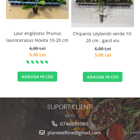
Laur englezesc Prunus
Chiparos Leylandii verde 10-
laurocerasus Novita 10-20 cm
20 cm , gard viu
6,00 Lei
6,00 Lei
5,00 Lei
5,00 Lei
ADAUGA IN COS
ADAUGA IN COS
SUPORT CLIENTI
09-15
0746639980
planteieftine@gmail.com