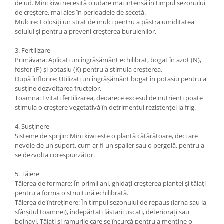
de ud. Mini kiwi necesită o udare mai intensă în timpul sezonului
de creștere, mai ales în perioadele de secetă.
Mulcire: Folosiți un strat de mulci pentru a păstra umiditatea
solului și pentru a preveni creșterea buruienilor.
3. Fertilizare
Primăvara: Aplicați un îngrășământ echilibrat, bogat în azot (N),
fosfor (P) și potasiu (K) pentru a stimula creșterea.
După înflorire: Utilizați un îngrășământ bogat în potasiu pentru a
susține dezvoltarea fructelor.
Toamna: Evitați fertilizarea, deoarece excesul de nutrienți poate
stimula o creștere vegetativă în detrimentul rezistenței la frig.
4. Susținere
Sisteme de sprijin: Mini kiwi este o plantă cățărătoare, deci are
nevoie de un suport, cum ar fi un spalier sau o pergolă, pentru a
se dezvolta corespunzător.
5. Tăiere
Tăierea de formare: În primii ani, ghidați creșterea plantei și tăiați
pentru a forma o structură echilibrată.
Tăierea de întreținere: În timpul sezonului de repaus (iarna sau la
sfârșitul toamnei), îndepărtați lăstarii uscați, deteriorați sau
bolnavi. Tăiați și ramurile care se încurcă pentru a menține o