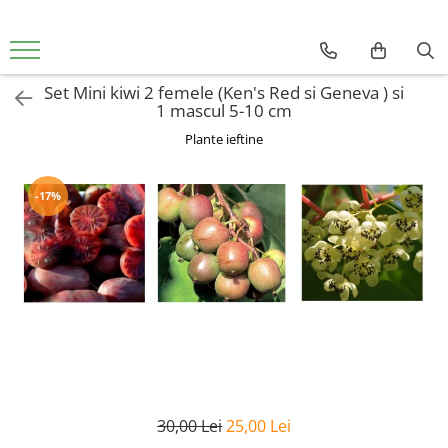
Arbusti fructiferi
Pomi fructiferi
Seminte
Vita de vie
Set Mini kiwi 2 femele (Ken's Red si Geneva ) si
Agris Rosu
Toti Pomi fructiferi
Seminte speciale
altoit de masa
1 mascul 5-10 cm
agris rosu fara spini
Fructe
altoit de vin
Plante ieftine
Agris verde
Legume
butas de masa
-17%
Coacaz alb
butas de vin
Coacaz Negru
fara samburi
coacaz rosu
Coacaz-Agris
Toti arbusti fructiferi
30,00 Lei
25,00 Lei