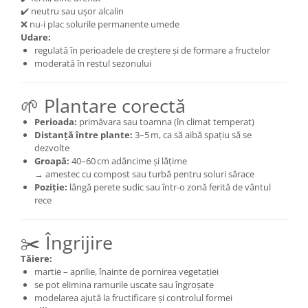
✔️ neutru sau ușor alcalin
❌ nu-i plac solurile permanente umede
Udare:
regulată în perioadele de creștere și de formare a fructelor
moderată în restul sezonului
🌱 Plantare corectă
Perioada:
primăvara sau toamna (în climat temperat)
Distanță între plante:
3–5 m, ca să aibă spațiu să se
dezvolte
Groapă:
40–60 cm adâncime și lățime
→ amestec cu compost sau turbă pentru soluri sărace
Poziție:
lângă perete sudic sau într-o zonă ferită de vântul
rece
✂️ Îngrijire
Tăiere:
martie – aprilie, înainte de pornirea vegetației
se pot elimina ramurile uscate sau îngroșate
modelarea ajută la fructificare și controlul formei