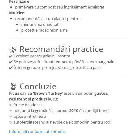
Fertilizare:
primăvara cu compost sau îngrășământ echilibrat
Mulcire:
recomandată la baza plantei pentru:
menținerea umidității
protecția rădăcinilor iarna
🌿 Recomandări practice
✔️ Excelent pentru grădini însorite
✔️ Se potrivește în climat temperat până în zone marginale
✔️ În ierni geroase protejează cu agrotextil sau paie
🪴 Concluzie
Ficus carica ‘Brown Turkey’
este un smochin
gustos,
rezistent și productiv
, cu:
✨ fructe delicioase
✨ toleranță la ger până la aprox.
‑20 °C
(în condiții bune)
✨ ușoară întreținere
✨ autofertilitate (nu ai nevoie de alt smochin pentru rod)
Informatii conformitate produs