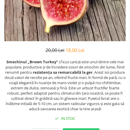
20,00 Lei
18,00 Lei
Smochinul „Brown Turkey”
(
Ficus carica
) este unul dintre cele mai
populare, productive și de încredere soiuri de smochin din lume, fiind
renumit pentru
rezistența sa remarcabilă la ger
. Acest soi produce
două valuri de recolte pe an, oferind fructe mari, în formă de pară, cu o
coajă elegantă în nuanțe de maro-violet și o pulpă roz-chihlimbar,
extrem de dulce, zemoasă și fină. Este un arbust fructifer foarte
robust, perfect adaptat pentru climatul din țara noastră, ce poate fi
cultivat direct în grădină sau în ghivece mari. Puietul livrat are o
înălțime inițială de 5-10 cm, un sistem radicular viguros și este gata să
aducă savoarea exotică chiar la tine acasă!
IN STOC