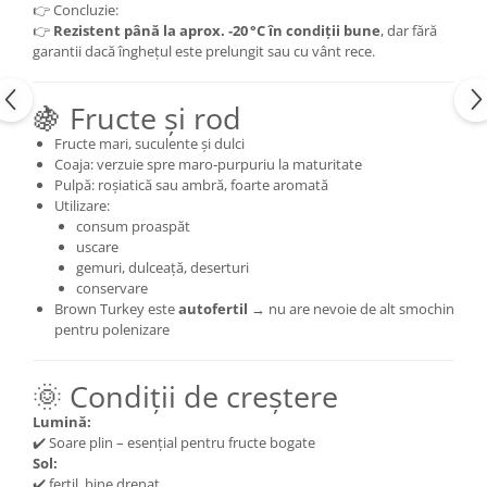
👉 Concluzie:
👉
Rezistent până la aprox. ‑20 °C în condiții bune
, dar fără
garantii dacă înghețul este prelungit sau cu vânt rece.
🍇 Fructe și rod
Fructe mari, suculente și dulci
Coaja: verzuie spre maro‑purpuriu la maturitate
Pulpă: roșiatică sau ambră, foarte aromată
Utilizare:
consum proaspăt
uscare
gemuri, dulceață, deserturi
conservare
Brown Turkey este
autofertil
→ nu are nevoie de alt smochin
pentru polenizare
🌞 Condiții de creștere
Lumină:
✔️ Soare plin – esențial pentru fructe bogate
Sol:
✔️ fertil, bine drenat