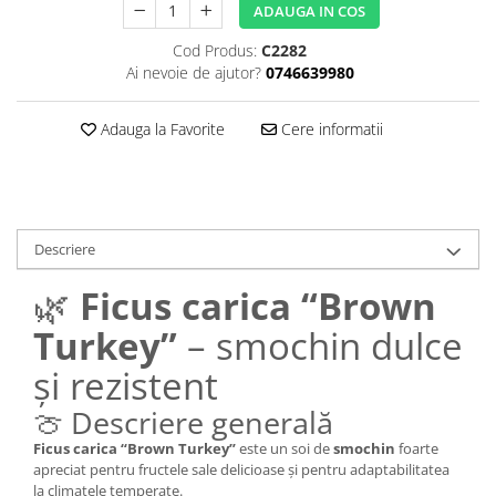
ADAUGA IN COS
Cod Produs:
C2282
Ai nevoie de ajutor?
0746639980
Adauga la Favorite
Cere informatii
Descriere
🌿
Ficus carica “Brown
Turkey”
– smochin dulce
și rezistent
🍈 Descriere generală
Ficus carica “Brown Turkey”
este un soi de
smochin
foarte
apreciat pentru fructele sale delicioase și pentru adaptabilitatea
la climatele temperate.