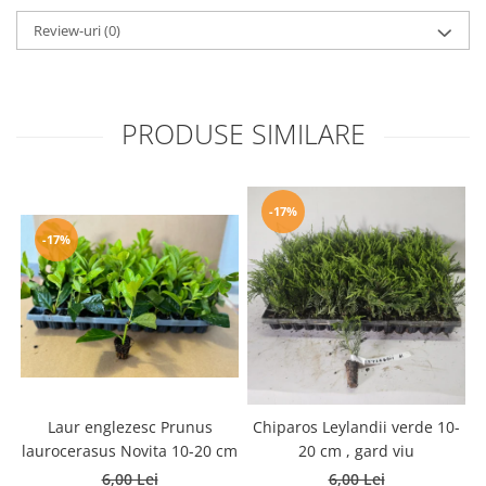
Review-uri
(0)
PRODUSE SIMILARE
-17%
-17%
Laur englezesc Prunus
Chiparos Leylandii verde 10-
laurocerasus Novita 10-20 cm
20 cm , gard viu
6,00 Lei
6,00 Lei