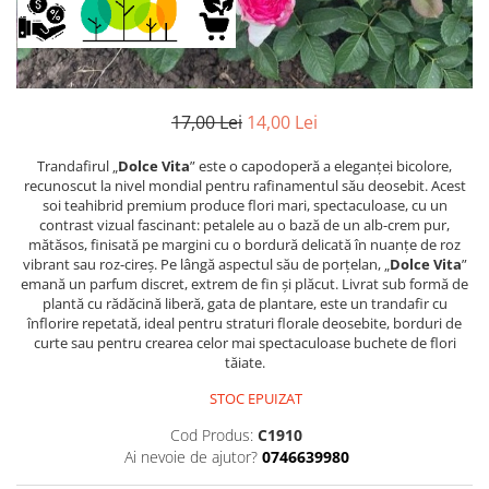
17,00 Lei
14,00 Lei
Trandafirul „
Dolce Vita
” este o capodoperă a eleganței bicolore,
recunoscut la nivel mondial pentru rafinamentul său deosebit. Acest
soi teahibrid premium produce flori mari, spectaculoase, cu un
contrast vizual fascinant: petalele au o bază de un alb-crem pur,
mătăsos, finisată pe margini cu o bordură delicată în nuanțe de roz
vibrant sau roz-cireș. Pe lângă aspectul său de porțelan, „
Dolce Vita
”
emană un parfum discret, extrem de fin și plăcut. Livrat sub formă de
plantă cu rădăcină liberă, gata de plantare, este un trandafir cu
înflorire repetată, ideal pentru straturi florale deosebite, borduri de
curte sau pentru crearea celor mai spectaculoase buchete de flori
tăiate.
STOC EPUIZAT
Cod Produs:
C1910
Ai nevoie de ajutor?
0746639980