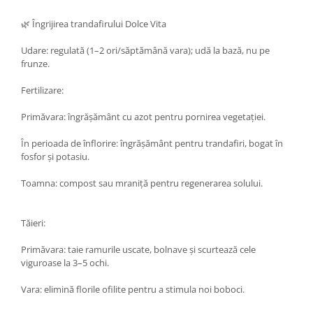
🌿 Îngrijirea trandafirului Dolce Vita
Udare: regulată (1–2 ori/săptămână vara); udă la bază, nu pe
frunze.
Fertilizare:
Primăvara: îngrășământ cu azot pentru pornirea vegetației.
În perioada de înflorire: îngrășământ pentru trandafiri, bogat în
fosfor și potasiu.
Toamna: compost sau mraniță pentru regenerarea solului.
Tăieri:
Primăvara: taie ramurile uscate, bolnave și scurtează cele
viguroase la 3–5 ochi.
Vara: elimină florile ofilite pentru a stimula noi boboci.