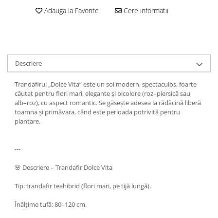
Adauga la Favorite
Cere informatii
Descriere
Trandafirul „Dolce Vita” este un soi modern, spectaculos, foarte
căutat pentru flori mari, elegante și bicolore (roz–piersică sau
alb–roz), cu aspect romantic. Se găsește adesea la rădăcină liberă
toamna și primăvara, când este perioada potrivită pentru
plantare.
---
🌸 Descriere – Trandafir Dolce Vita
Tip: trandafir teahibrid (flori mari, pe tijă lungă).
Înălțime tufă: 80–120 cm.