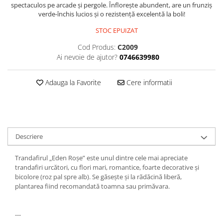
spectaculos pe arcade și pergole. Înflorește abundent, are un frunziș
verde-închis lucios și o rezistență excelentă la boli!
STOC EPUIZAT
Cod Produs:
C2009
Ai nevoie de ajutor?
0746639980
Adauga la Favorite
Cere informatii
Descriere
Trandafirul „Eden Roșe” este unul dintre cele mai apreciate
trandafiri urcători, cu flori mari, romantice, foarte decorative și
bicolore (roz pal spre alb). Se găsește și la rădăcină liberă,
plantarea fiind recomandată toamna sau primăvara.
---