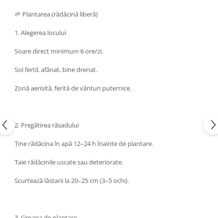
🌱 Plantarea (rădăcină liberă)
1. Alegerea locului
Soare direct minimum 6 ore/zi.
Sol fertil, afânat, bine drenat.
Zonă aerisită, ferită de vânturi puternice.
2. Pregătirea răsadului
Ține rădăcina în apă 12–24 h înainte de plantare.
Taie rădăcinile uscate sau deteriorate.
Scurtează lăstarii la 20–25 cm (3–5 ochi).
3. Groapa de plantare