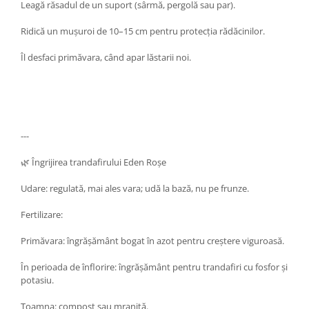
Leagă răsadul de un suport (sârmă, pergolă sau par).
Ridică un mușuroi de 10–15 cm pentru protecția rădăcinilor.
Îl desfaci primăvara, când apar lăstarii noi.
---
🌿 Îngrijirea trandafirului Eden Roșe
Udare: regulată, mai ales vara; udă la bază, nu pe frunze.
Fertilizare:
Primăvara: îngrășământ bogat în azot pentru creștere viguroasă.
În perioada de înflorire: îngrășământ pentru trandafiri cu fosfor și
potasiu.
Toamna: compost sau mraniță.