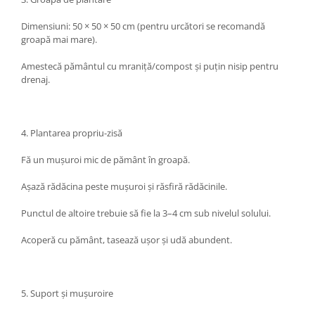
Dimensiuni: 50 × 50 × 50 cm (pentru urcători se recomandă
groapă mai mare).
Amestecă pământul cu mraniță/compost și puțin nisip pentru
drenaj.
4. Plantarea propriu-zisă
Fă un mușuroi mic de pământ în groapă.
Așază rădăcina peste mușuroi și răsfiră rădăcinile.
Punctul de altoire trebuie să fie la 3–4 cm sub nivelul solului.
Acoperă cu pământ, tasează ușor și udă abundent.
5. Suport și mușuroire