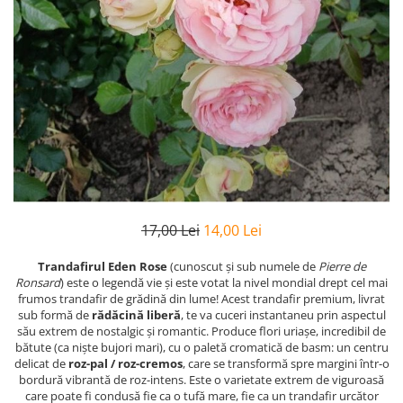
17,00 Lei
14,00 Lei
Trandafirul Eden Rose
(cunoscut și sub numele de
Pierre de
Ronsard
) este o legendă vie și este votat la nivel mondial drept cel mai
frumos trandafir de grădină din lume! Acest trandafir premium, livrat
sub formă de
rădăcină liberă
, te va cuceri instantaneu prin aspectul
său extrem de nostalgic și romantic. Produce flori uriașe, incredibil de
bătute (ca niște bujori mari), cu o paletă cromatică de basm: un centru
delicat de
roz-pal / roz-cremos
, care se transformă spre margini într-o
bordură vibrantă de roz-intens. Este o varietate extrem de viguroasă
care poate fi condusă fie ca o tufă mare, fie ca un trandafir urcător