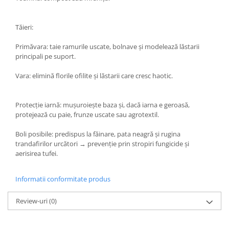
Tăieri:
Primăvara: taie ramurile uscate, bolnave și modelează lăstarii
principali pe suport.
Vara: elimină florile ofilite și lăstarii care cresc haotic.
Protecție iarnă: mușuroiește baza și, dacă iarna e geroasă,
protejează cu paie, frunze uscate sau agrotextil.
Boli posibile: predispus la făinare, pata neagră și rugina
trandafirilor urcători → prevenție prin stropiri fungicide și
aerisirea tufei.
Informatii conformitate produs
Review-uri
(0)