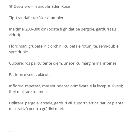
🌸 Descriere – Trandafir Eden Roșe
Tip: trandafir urcător / rambler.
Înălțime: 200–300 cm (poate fi ghidat pe pergole, garduri sau
ziduri).
Flori: mari, grupate în ciorchini, cu petale rotunjite, semi-duble
spre duble.
Culoare: roz pal cu tente crem, uneori cu margini mai intense.
Parfum: discret, plăcut.
Înflorire: repetată, mai abundentă primăvara și la începutul verii;
flori mai rare toamna.
Utilizare: pergole, arcade, garduri vii, suport vertical sau ca plantă
decorativă pentru grădini mari.
---