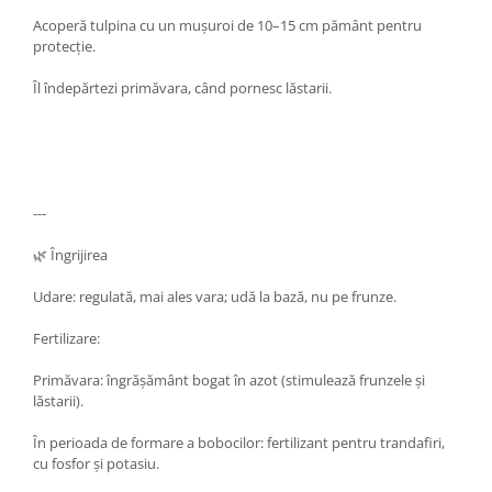
Acoperă tulpina cu un mușuroi de 10–15 cm pământ pentru
protecție.
Îl îndepărtezi primăvara, când pornesc lăstarii.
---
🌿 Îngrijirea
Udare: regulată, mai ales vara; udă la bază, nu pe frunze.
Fertilizare:
Primăvara: îngrășământ bogat în azot (stimulează frunzele și
lăstarii).
În perioada de formare a bobocilor: fertilizant pentru trandafiri,
cu fosfor și potasiu.