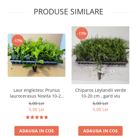
PRODUSE SIMILARE
-17%
-17%
Laur englezesc Prunus
Chiparos Leylandii verde
laurocerasus Novita 10-20
10-20 cm , gard viu
cm
6,00 Lei
6,00 Lei
5,00 Lei
5,00 Lei
ADAUGA IN COS
ADAUGA IN COS