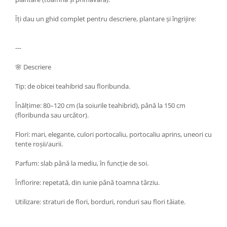
Îți dau un ghid complet pentru descriere, plantare și îngrijire:
---
🌸 Descriere
Tip: de obicei teahibrid sau floribunda.
Înălțime: 80–120 cm (la soiurile teahibrid), până la 150 cm
(floribunda sau urcător).
Flori: mari, elegante, culori portocaliu, portocaliu aprins, uneori cu
tente roșii/aurii.
Parfum: slab până la mediu, în funcție de soi.
Înflorire: repetată, din iunie până toamna târziu.
Utilizare: straturi de flori, borduri, ronduri sau flori tăiate.