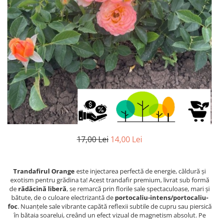
17,00 Lei
14,00 Lei
Trandafirul Orange
este injectarea perfectă de energie, căldură și
exotism pentru grădina ta! Acest trandafir premium, livrat sub formă
de
rădăcină liberă
, se remarcă prin florile sale spectaculoase, mari și
bătute, de o culoare electrizantă de
portocaliu-intens/portocaliu-
foc
. Nuanțele sale vibrante capătă reflexii subtile de cupru sau piersică
în bătaia soarelui, creând un efect vizual de magnetism absolut. Pe