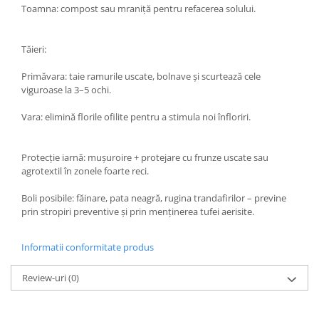
Toamna: compost sau mraniță pentru refacerea solului.
Tăieri:
Primăvara: taie ramurile uscate, bolnave și scurtează cele
viguroase la 3–5 ochi.
Vara: elimină florile ofilite pentru a stimula noi înfloriri.
Protecție iarnă: mușuroire + protejare cu frunze uscate sau
agrotextil în zonele foarte reci.
Boli posibile: făinare, pata neagră, rugina trandafirilor – previne
prin stropiri preventive și prin menținerea tufei aerisite.
Informatii conformitate produs
Review-uri
(0)