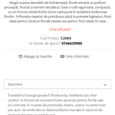
lângă nuanța deosebit de îndrăzneață, florile emană un parfum
proaspăt, fructat și extrem de plăcut. Este o tufă viguroasă, compactă,
cu un frunziș verde-închis lucios care pune în evidență strălucirea
florilor. Înflorește repetat de primăvara până la primele înghețuri, fiind
ideal pentru straturi florale vesele sau pentru flori tăiate în vaze
STOC EPUIZAT
Cod Produs:
C2004
Ai nevoie de ajutor?
0746639980
Adauga la Favorite
Cere informatii
Descriere
Trandafirul Orange (poate fi floribunda, teahibrid sau chiar
urcător, în funcție de soi) este foarte apreciat pentru florile sale
viu colorate, în nuanțe de portocaliu intens, uneori cu tente roșii
sau aurii. Se vinde des la rădăcină liberă, mai ales în sezonul de
plantare (toamna și primăvara).