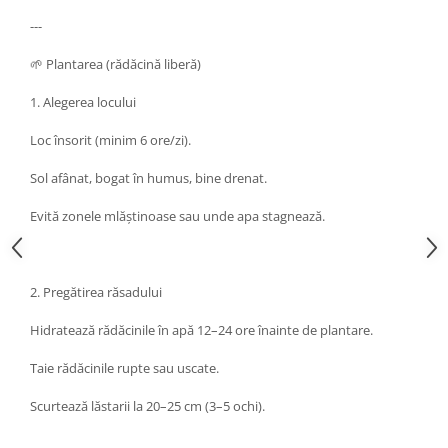
---
🌱 Plantarea (rădăcină liberă)
1. Alegerea locului
Loc însorit (minim 6 ore/zi).
Sol afânat, bogat în humus, bine drenat.
Evită zonele mlăștinoase sau unde apa stagnează.
2. Pregătirea răsadului
Hidratează rădăcinile în apă 12–24 ore înainte de plantare.
Taie rădăcinile rupte sau uscate.
Scurtează lăstarii la 20–25 cm (3–5 ochi).