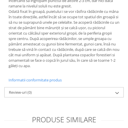
incercand sa ingropam punctul de altoire 2-3 cm, dar nici daca
ramane la nivelul soluli nu este gresit.
Odată fixat în groapă, puietului i se vor răsfira rădăcinile cu mâna
în toate direcțiile, astfel încât să se ocupe tot spatiul din groapă si
să nu se suprapună unele pe celelalte. Se acoperă rădăcinile cu un
strat de pământ bine mărunțit și se calcă ușor, cu piciorul
orientat cu călcâiul sper exteriorul gropii, de la periferia gropii
spre centru. După acoperirea rădăcinilor, se umple groapa cu
pământ amestecat cu gunoi bine fermentat, gunoi care, însă nu
trebuie să vină în contact cu rădăcinile, după care se calcă din nou
cât mai uniform și apăsat. După plantarea copacilor forestieri si
ornamentali se face o copcă în jurul său, în care să se toarne 1-2
găleți cu apa.
Informatii conformitate produs
Review-uri
(0)
PRODUSE SIMILARE