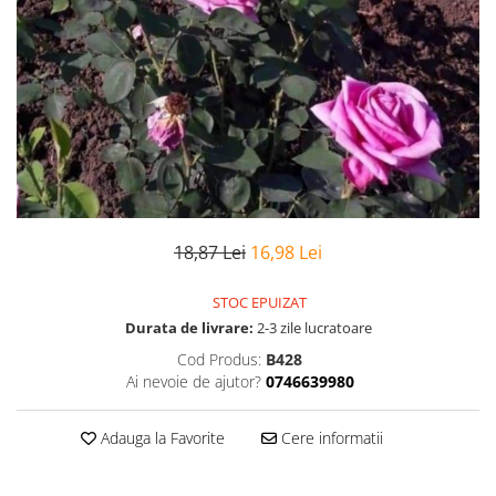
18,87 Lei
16,98 Lei
STOC EPUIZAT
Durata de livrare:
2-3 zile lucratoare
Cod Produs:
B428
Ai nevoie de ajutor?
0746639980
Adauga la Favorite
Cere informatii