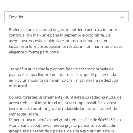
Descriere
Prefera solurile usoare si bogate in nutrienti pentru o inflorire
continua, din mai-iunie pana in septembrie-octombrie. De
asemenea, necesita o hidratare intensa in timpul cresterii
lastarilor si formarii bobocilor, ce rezulta in flori mari, numeroase,
elegante si foarte parfumate.
Trandafirii au nevoie la plantare fata de schema normala de
plantare a copacilor ornamentali de a fi acoperiti pe perioada
ierni cu un musuroi de minim 20 cm , iar primavara se destupa
musuroiul .
Copacii forestieri si ornamentali sunt livrati cu radacina nuda, de
aceea trebuie plantati in cel mai scurt timp posibil. Daca acest
lucru nu este posibil ingropati radacinile lor intr-un loc ferit de
inghet sau soare.
Dimensiunea minimă a unei gropi trebuie să fie de 50x50x50 cm.
Atunci când săpați, aveți mereu grijă ca pământul rezultat din
groapă să fie așezat de o parte și de alta a gropii cum este in