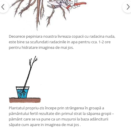
Deoarece pepiniara noastra livreaza copacii cu radacina nuda,
este bine sa scufundati radacinile in apa pentru cca. 1-2 ore
pentru hidratare imaginea de mai jos.
Plantatul propriu-zis începe prin strângerea în groapă a
pământului fertil rezultate din primul strat la săparea gropii –
pământ care se va pune ca un mușuroi la baza adânciturii
săpate cum apare in imaginea de mai jos .