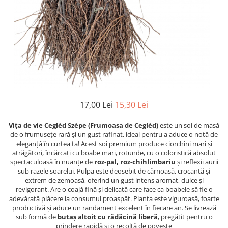
17,00 Lei
15,30 Lei
Vița de vie Cegléd Szépe (Frumoasa de Cegléd)
este un soi de masă
de o frumusețe rară și un gust rafinat, ideal pentru a aduce o notă de
eleganță în curtea ta! Acest soi premium produce ciorchini mari și
atrăgători, încărcați cu boabe mari, rotunde, cu o coloristică absolut
spectaculoasă în nuanțe de
roz-pal, roz-chihlimbariu
și reflexii aurii
sub razele soarelui. Pulpa este deosebit de cărnoasă, crocantă și
extrem de zemoasă, oferind un gust intens aromat, dulce și
revigorant. Are o coajă fină și delicată care face ca boabele să fie o
adevărată plăcere la consumul proaspăt. Planta este viguroasă, foarte
productivă și aduce un randament excelent în fiecare an. Se livrează
sub formă de
butaș altoit cu rădăcină liberă
, pregătit pentru o
prindere rapidă și o recoltă de poveste