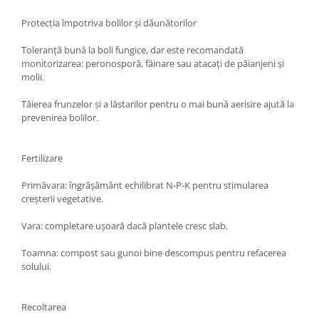
Protecția împotriva bolilor și dăunătorilor
Toleranță bună la boli fungice, dar este recomandată
monitorizarea: peronosporă, făinare sau atacați de păianjeni și
molii.
Tăierea frunzelor și a lăstarilor pentru o mai bună aerisire ajută la
prevenirea bolilor.
Fertilizare
Primăvara: îngrășământ echilibrat N-P-K pentru stimularea
creșterii vegetative.
Vara: completare ușoară dacă plantele cresc slab.
Toamna: compost sau gunoi bine descompus pentru refacerea
solului.
Recoltarea