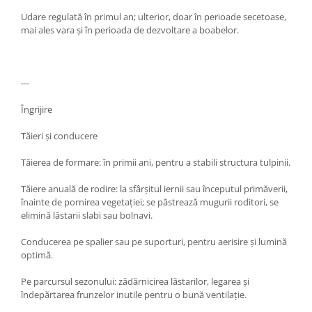
Udare regulată în primul an; ulterior, doar în perioade secetoase,
mai ales vara și în perioada de dezvoltare a boabelor.
---
Îngrijire
Tăieri și conducere
Tăierea de formare: în primii ani, pentru a stabili structura tulpinii.
Tăiere anuală de rodire: la sfârșitul iernii sau începutul primăverii,
înainte de pornirea vegetației; se păstrează mugurii roditori, se
elimină lăstarii slabi sau bolnavi.
Conducerea pe spalier sau pe suporturi, pentru aerisire și lumină
optimă.
Pe parcursul sezonului: zădărnicirea lăstarilor, legarea și
îndepărtarea frunzelor inutile pentru o bună ventilație.