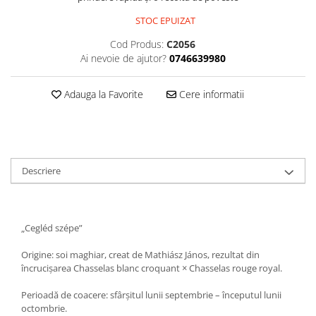
STOC EPUIZAT
Cod Produs:
C2056
Ai nevoie de ajutor?
0746639980
Adauga la Favorite
Cere informatii
Descriere
„Cegléd szépe”
Origine: soi maghiar, creat de Mathiász János, rezultat din
încrucișarea Chasselas blanc croquant × Chasselas rouge royal.
Perioadă de coacere: sfârșitul lunii septembrie – începutul lunii
octombrie.