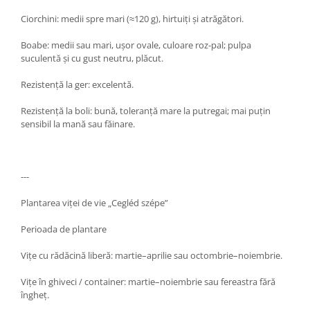
Ciorchini: medii spre mari (≈120 g), hirtuiți și atrăgători.
Boabe: medii sau mari, ușor ovale, culoare roz-pal; pulpa
suculentă și cu gust neutru, plăcut.
Rezistență la ger: excelentă.
Rezistență la boli: bună, toleranță mare la putregai; mai puțin
sensibil la mană sau făinare.
---
Plantarea viței de vie „Cegléd szépe”
Perioada de plantare
Vițe cu rădăcină liberă: martie–aprilie sau octombrie–noiembrie.
Vițe în ghiveci / container: martie–noiembrie sau fereastra fără
îngheț.