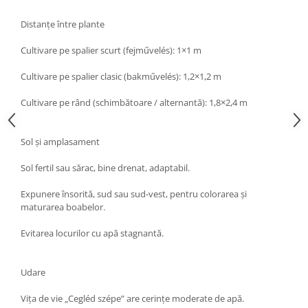
Distanțe între plante
Cultivare pe spalier scurt (fejművelés): 1×1 m
Cultivare pe spalier clasic (bakművelés): 1,2×1,2 m
Cultivare pe rând (schimbătoare / alternantă): 1,8×2,4 m
Sol și amplasament
Sol fertil sau sărac, bine drenat, adaptabil.
Expunere însorită, sud sau sud-vest, pentru colorarea și
maturarea boabelor.
Evitarea locurilor cu apă stagnantă.
Udare
Vița de vie „Cegléd szépe” are cerințe moderate de apă.