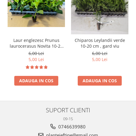
Laur englezesc Prunus
Chiparos Leylandii verde
laurocerasus Novita 10-20
10-20 cm , gard viu
cm
6,00 Lei
6,00 Lei
5,00 Lei
5,00 Lei
ADAUGA IN COS
ADAUGA IN COS
SUPORT CLIENTI
09-15
0746639980
planteieftine@gmail.com