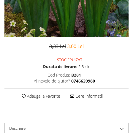
3,33 Lei
3,00 Lei
STOC EPUIZAT
Durata de livrare:
2-3 zile
Cod Produs:
B281
Ai nevoie de ajutor?
0746639980
Adauga la Favorite
Cere informatii
Descriere