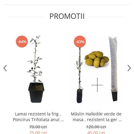
PROMOTII
-64%
-63%
Lamai rezistent la frig ,
Măslin Halkidiki verde de
B
Poncirus Trifoliata anul 2
masa , rezistent la ger ,
ba
, inaltime 30-50 cm
40-60 cm + protectie
70,00 Lei
120,00 Lei
cadou
25,00 Lei
45,00 Lei