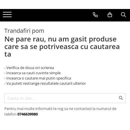
Arbusti fructiferi
Pomi fructiferi
Seminte
Vita de vie
Trandafiri pom
Agris Rosu
Toti Pomi fructiferi
Seminte speciale
altoit de masa
Ne pare rau, nu am gasit produse
agris rosu fara spini
Fructe
altoit de vin
care sa se potriveasca cu cautarea
Agris verde
Legume
butas de masa
ta
Coacaz alb
butas de vin
Coacaz Negru
fara samburi
- Verifica de doua ori scrierea
- Incearca sa cauti cuvinte simple
coacaz rosu
- Incearca o cautare mai putin specifica
- Va puteti restrange rezultatele cautarii ulterior
Coacaz-Agris
Toti arbusti fructiferi
Pentru mai multe informatii te rog sa ne contactezi la numarul de
telefon
0746639980