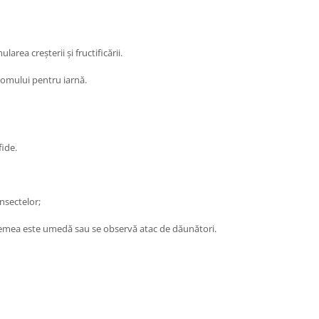
area creșterii și fructificării.
pomului pentru iarnă.
fide.
nsectelor;
vremea este umedă sau se observă atac de dăunători.