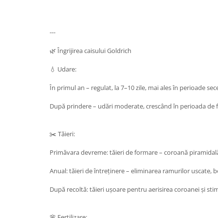
---
🌿 Îngrijirea caisului Goldrich
💧 Udare:
În primul an – regulat, la 7–10 zile, mai ales în perioade sec
După prindere – udări moderate, crescând în perioada de f
✂️ Tăieri:
Primăvara devreme: tăieri de formare – coroană piramidal
Anual: tăieri de întreținere – eliminarea ramurilor uscate, 
După recoltă: tăieri ușoare pentru aerisirea coroanei și stim
🌸 Fertilizare: