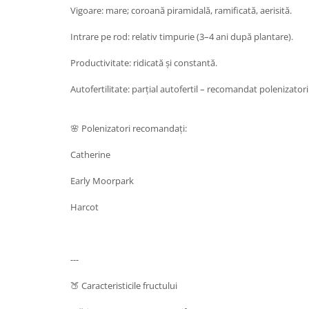
Vigoare: mare; coroană piramidală, ramificată, aerisită.
Intrare pe rod: relativ timpurie (3–4 ani după plantare).
Productivitate: ridicată și constantă.
Autofertilitate: parțial autofertil – recomandat polenizator
🌸 Polenizatori recomandați:
Catherine
Early Moorpark
Harcot
---
🍑 Caracteristicile fructului