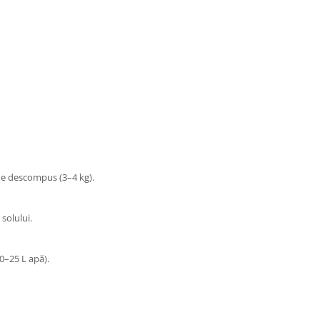
ne descompus (3–4 kg).
solului.
0–25 L apă).