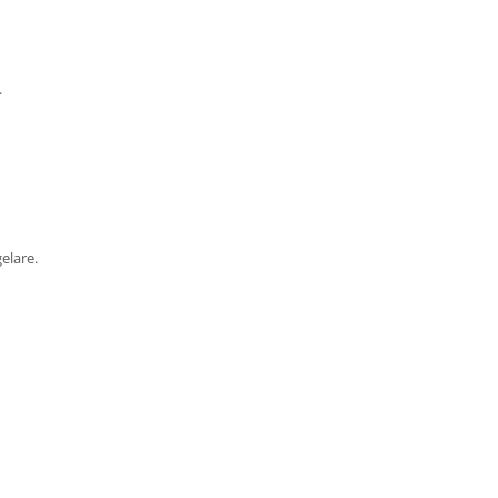
.
elare.