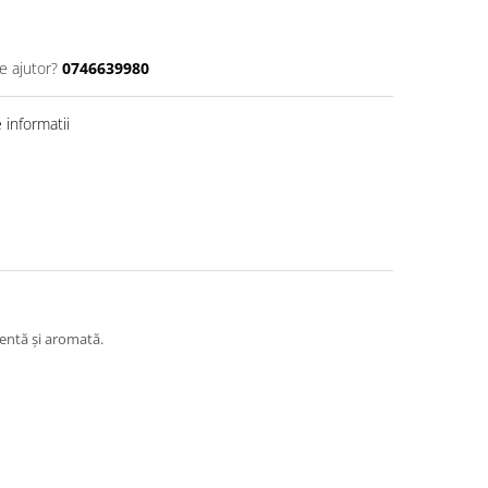
e ajutor?
0746639980
informatii
lentă și aromată.