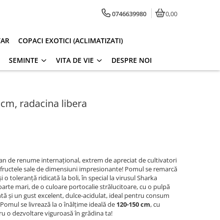
0746639980
0,00
TAR
COPACI EXOTICI (ACLIMATIZATI)
SEMINTE
VITA DE VIE
DESPRE NOI
cm, radacina libera
an de renume internațional, extrem de apreciat de cultivatori
i fructele sale de dimensiuni impresionante! Pomul se remarcă
i o toleranță ridicată la boli, în special la virusul Sharka
oarte mari, de o culoare portocalie strălucitoare, cu o pulpă
ă și un gust excelent, dulce-acidulat, ideal pentru consum
Pomul se livrează la o înălțime ideală de
120-150 cm
, cu
ru o dezvoltare viguroasă în grădina ta!