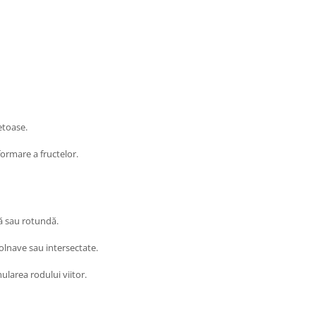
etoase.
ormare a fructelor.
ă sau rotundă.
bolnave sau intersectate.
ularea rodului viitor.