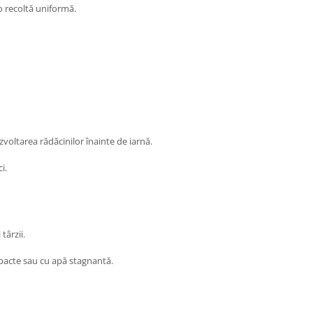
o recoltă uniformă.
ltarea rădăcinilor înainte de iarnă.
i.
târzii.
ompacte sau cu apă stagnantă.