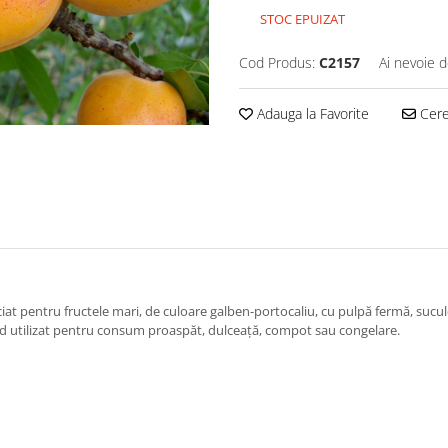
STOC EPUIZAT
Cod Produs:
C2157
Ai nevoie d
Adauga la Favorite
Cere 
eciat pentru fructele mari, de culoare galben-portocaliu, cu pulpă fermă, sucu
fiind utilizat pentru consum proaspăt, dulceață, compot sau congelare.