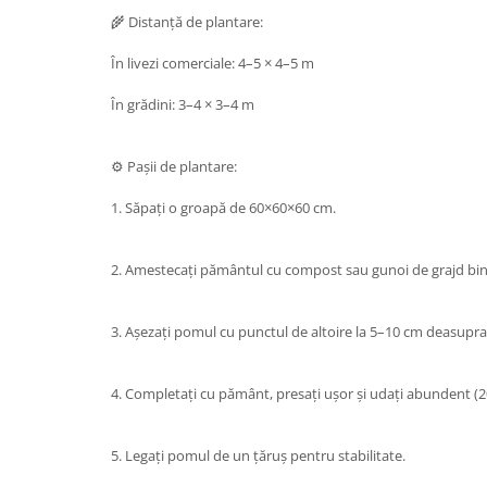
🌾 Distanță de plantare:
În livezi comerciale: 4–5 × 4–5 m
În grădini: 3–4 × 3–4 m
⚙️ Pașii de plantare:
1. Săpați o groapă de 60×60×60 cm.
2. Amestecați pământul cu compost sau gunoi de grajd bi
3. Așezați pomul cu punctul de altoire la 5–10 cm deasupra 
4. Completați cu pământ, presați ușor și udați abundent (2
5. Legați pomul de un țăruș pentru stabilitate.