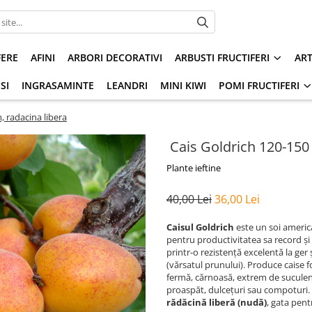
FERE
AFINI
ARBORI DECORATIVI
ARBUSTI FRUCTIFERI
AR
SI
INGRASAMINTE
LEANDRI
MINI KIWI
POMI FRUCTIFERI
, radacina libera
Cais Goldrich 120-150 
Plante ieftine
40,00 Lei
36,00 Lei
Caisul Goldrich
este un soi americ
pentru productivitatea sa record ș
printr-o rezistență excelentă la ger ș
(vărsatul prunului). Produce caise f
fermă, cărnoasă, extrem de suculent
proaspăt, dulcețuri sau compoturi. 
rădăcină liberă (nudă)
, gata pent