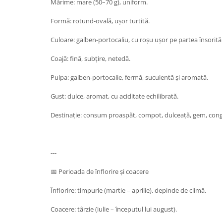
Mărime: mare (50–70 g), uniform.
Formă: rotund-ovală, ușor turtită.
Culoare: galben-portocaliu, cu roșu ușor pe partea însorită
Coajă: fină, subțire, netedă.
Pulpa: galben-portocalie, fermă, suculentă și aromată.
Gust: dulce, aromat, cu aciditate echilibrată.
Destinație: consum proaspăt, compot, dulceață, gem, cong
---
📅 Perioada de înflorire și coacere
Înflorire: timpurie (martie – aprilie), depinde de climă.
Coacere: târzie (iulie – începutul lui august).