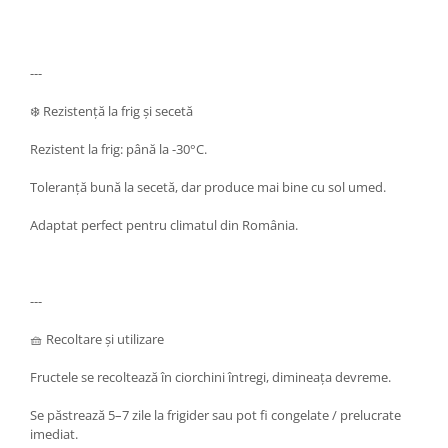
---
❄️ Rezistență la frig și secetă
Rezistent la frig: până la -30°C.
Toleranță bună la secetă, dar produce mai bine cu sol umed.
Adaptat perfect pentru climatul din România.
---
🧺 Recoltare și utilizare
Fructele se recoltează în ciorchini întregi, dimineața devreme.
Se păstrează 5–7 zile la frigider sau pot fi congelate / prelucrate
imediat.