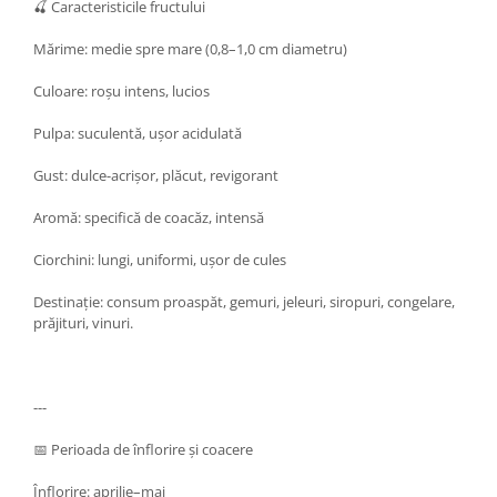
🍒 Caracteristicile fructului
Mărime: medie spre mare (0,8–1,0 cm diametru)
Culoare: roșu intens, lucios
Pulpa: suculentă, ușor acidulată
Gust: dulce-acrișor, plăcut, revigorant
Aromă: specifică de coacăz, intensă
Ciorchini: lungi, uniformi, ușor de cules
Destinație: consum proaspăt, gemuri, jeleuri, siropuri, congelare,
prăjituri, vinuri.
---
📅 Perioada de înflorire și coacere
Înflorire: aprilie–mai