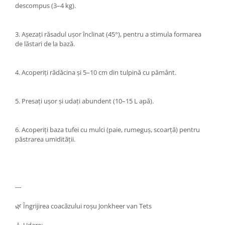
descompus (3–4 kg).
3. Așezați răsadul ușor înclinat (45°), pentru a stimula formarea
de lăstari de la bază.
4. Acoperiți rădăcina și 5–10 cm din tulpină cu pământ.
5. Presați ușor și udați abundent (10–15 L apă).
6. Acoperiți baza tufei cu mulci (paie, rumeguș, scoarță) pentru
păstrarea umidității.
---
🌿 Îngrijirea coacăzului roșu Jonkheer van Tets