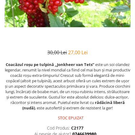
30,00 Lei
27,00 Lei
Coacăzul roșu pe tulpină „Jonkheer van Tets”
este un soi olandez
legendar, renumit la nivel mondial ca fiind cel mai bun și mai productiv
coacăz roșu extra-timpuriu! Crescut sub formă elegantă de mini-
copăcel (altoit pe tulpină), acest arbust oferă un cules extrem de ușor
și un aspect decorativ spectaculos primăvara și vara. Produce ciorchini
lungi, încărcați de boabe mari, de un roșu-rubiniu intens, strălucitoare
și extrem de suculente. Gustul lor este absolut delicios: dulce-acrișor,
răcoritor și intens aromat. Puietul este livrat cu
rădăcină liberă
(nudă)
, este autofertil și extrem de rezistent la ger!
STOC EPUIZAT
Cod Produs:
C2177
Ai nevoie de ajutor?
0746639980