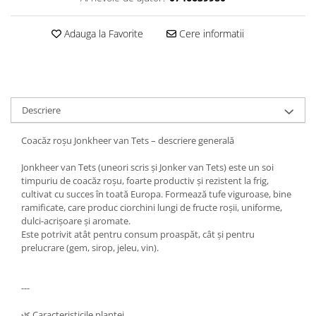
Adauga la Favorite
Cere informatii
Descriere
Coacăz roșu Jonkheer van Tets – descriere generală
Jonkheer van Tets (uneori scris și Jonker van Tets) este un soi
timpuriu de coacăz roșu, foarte productiv și rezistent la frig,
cultivat cu succes în toată Europa. Formează tufe viguroase, bine
ramificate, care produc ciorchini lungi de fructe roșii, uniforme,
dulci-acrișoare și aromate.
Este potrivit atât pentru consum proaspăt, cât și pentru
prelucrare (gem, sirop, jeleu, vin).
---
🌿 Caracteristicile plantei