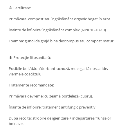
🌸 Fertilizare:
Primăvara: compost sau îngrășământ organic bogat în azot.
Înainte de înflorire: îngrășământ complex (NPK 10-10-10).
Toamna: gunoi de grajd bine descompus sau compost matur.
🐛 Protecție fitosanitară:
Posibile boli/dăunători: antracnoză, mucegai făinos, afide,
viermele coacăzului.
Tratamente recomandate:
Primăvara devreme: cu zeamă bordeleză (cupru).
Înainte de înflorire: tratament antifungic preventiv.
După recoltă: stropire de igienizare + îndepărtarea frunzelor
bolnave.