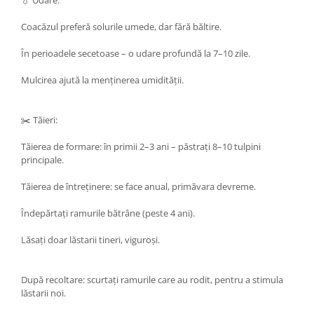
💧 Udare:
Coacăzul preferă solurile umede, dar fără băltire.
În perioadele secetoase – o udare profundă la 7–10 zile.
Mulcirea ajută la menținerea umidității.
✂️ Tăieri:
Tăierea de formare: în primii 2–3 ani – păstrați 8–10 tulpini
principale.
Tăierea de întreținere: se face anual, primăvara devreme.
Îndepărtați ramurile bătrâne (peste 4 ani).
Lăsați doar lăstarii tineri, viguroși.
După recoltare: scurtați ramurile care au rodit, pentru a stimula
lăstarii noi.