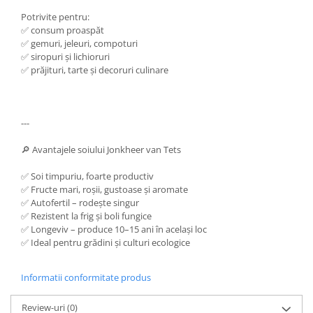
Potrivite pentru:
✅ consum proaspăt
✅ gemuri, jeleuri, compoturi
✅ siropuri și lichioruri
✅ prăjituri, tarte și decoruri culinare
---
🔎 Avantajele soiului Jonkheer van Tets
✅ Soi timpuriu, foarte productiv
✅ Fructe mari, roșii, gustoase și aromate
✅ Autofertil – rodește singur
✅ Rezistent la frig și boli fungice
✅ Longeviv – produce 10–15 ani în același loc
✅ Ideal pentru grădini și culturi ecologice
Informatii conformitate produs
Review-uri
(0)