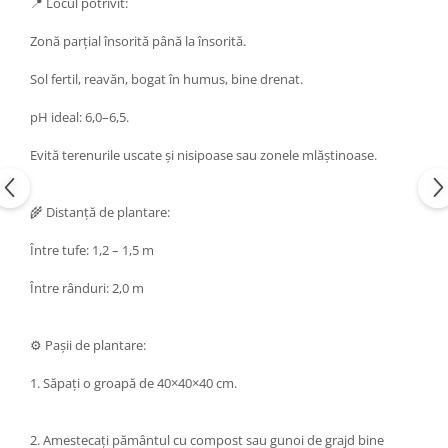
📍 Locul potrivit:
Zonă parțial însorită până la însorită.
Sol fertil, reavăn, bogat în humus, bine drenat.
pH ideal: 6,0–6,5.
Evită terenurile uscate și nisipoase sau zonele mlăștinoase.
🌾 Distanță de plantare:
Între tufe: 1,2 – 1,5 m
Între rânduri: 2,0 m
⚙️ Pașii de plantare:
1. Săpați o groapă de 40×40×40 cm.
2. Amestecați pământul cu compost sau gunoi de grajd bine