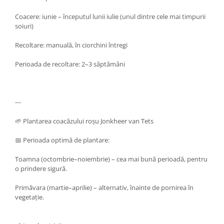
Coacere: iunie – începutul lunii iulie (unul dintre cele mai timpurii
soiuri)
Recoltare: manuală, în ciorchini întregi
Perioada de recoltare: 2–3 săptămâni
---
🌱 Plantarea coacăzului roșu Jonkheer van Tets
📅 Perioada optimă de plantare:
Toamna (octombrie–noiembrie) – cea mai bună perioadă, pentru
o prindere sigură.
Primăvara (martie–aprilie) – alternativ, înainte de pornirea în
vegetație.