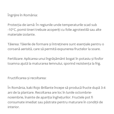
Îngrijire în România:
Protecția de iarnă: În regiunile unde temperaturile scad sub
-10°C, pomii tineri trebuie acoperiți cu folie agrotextilă sau alte
materiale izolante.
Tăierea: Tăierile de formare și întreținere sunt esențiale pentru o
coroană aerisită, care să permită expunerea fructelor la soare.
Fertilizare: Aplicarea unui îngrășământ bogat în potasiu și fosfor
toamna ajută la maturarea lemnului, sporind rezistența la frig.
Fructificarea și recoltarea:
În România, kaki Rojo Brillante începe să producă fructe după 3-4
ani de la plantare. Recoltarea are loc în lunile octombrie-
noiembrie, înainte de apariția înghețurilor. Fructele pot fi
consumate imediat sau păstrate pentru maturare în condiții de
interior.