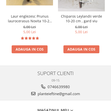
Laur englezesc Prunus
Chiparos Leylandii verde
laurocerasus Novita 10-20
10-20 cm , gard viu
cm
6,00 Lei
6,00 Lei
5,00 Lei
5,00 Lei
ADAUGA IN COS
ADAUGA IN COS
SUPORT CLIENTI
09-15
0746639980
planteieftine@gmail.com
MAGAZINUL MEU