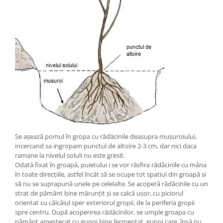
Se așează pomul în gropa cu rădăcinile deasupra mușuroiului,
incercand sa ingropam punctul de altoire 2-3 cm, dar nici daca
ramane la nivelul soluli nu este gresit.
Odată fixat în groapă, puietului i se vor răsfira rădăcinile cu mâna
în toate direcțiile, astfel încât să se ocupe tot spatiul din groapă si
să nu se suprapună unele pe celelalte. Se acoperă rădăcinile cu un
strat de pământ bine mărunțit și se calcă ușor, cu piciorul
orientat cu călcâiul sper exteriorul gropii, de la periferia gropii
spre centru. După acoperirea rădăcinilor, se umple groapa cu
pământ amestecat cu gunoi bine fermentat, gunoi care, însă nu