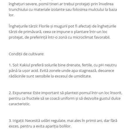
înghețuri severe, pomii tineri ar trebui protejați prin învelirea
trunchiului cu materiale izolante sau folosirea mulciului la baza
lor.
Înghețurile târzii: Florile și mugurii pot fi afectați de înghețurile
târzii de primăvară, ceea ce impune o plantare într-un loc
protejat, de preferință într-o zonă cu microclimat favorabil.
Condiții de cultivare:
1. Sol: Kakiul preferă solurile bine drenate, fertile, cu pH neutru
până la ușor acid. Evită zonele unde apa stagnează, deoarece
rădăcinile sunt sensibile la excesul de umiditate.
2. Expunerea: Este important să plantezi pomul într-un loc însorit,
pentru ca fructele să se coacă uniform și să dezvolte gustul dulce
caracteristic.
3. Irigații: Necesită udări regulate, mai ales în primii ani, dar fără
exces, pentru a evita apariția bolilor.