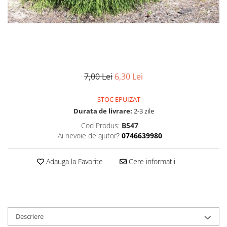
7,00 Lei
6,30 Lei
STOC EPUIZAT
Durata de livrare:
2-3 zile
Cod Produs:
B547
Ai nevoie de ajutor?
0746639980
Adauga la Favorite
Cere informatii
Descriere