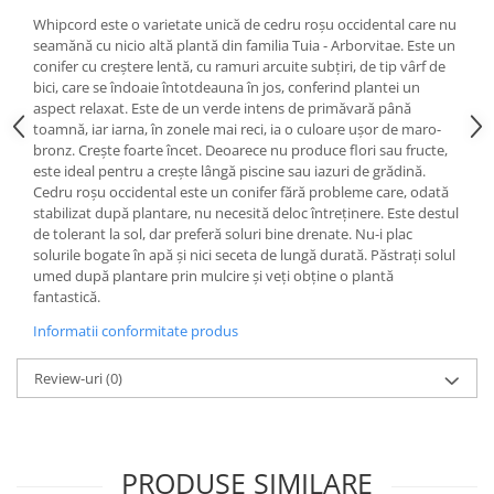
Whipcord este o varietate unică de cedru roșu occidental care nu
seamănă cu nicio altă plantă din familia Tuia - Arborvitae. Este un
conifer cu creștere lentă, cu ramuri arcuite subțiri, de tip vârf de
bici, care se îndoaie întotdeauna în jos, conferind plantei un
aspect relaxat. Este de un verde intens de primăvară până
toamnă, iar iarna, în zonele mai reci, ia o culoare ușor de maro-
bronz. Crește foarte încet. Deoarece nu produce flori sau fructe,
este ideal pentru a crește lângă piscine sau iazuri de grădină.
Cedru roșu occidental este un conifer fără probleme care, odată
stabilizat după plantare, nu necesită deloc întreținere. Este destul
de tolerant la sol, dar preferă soluri bine drenate. Nu-i plac
solurile bogate în apă și nici seceta de lungă durată. Păstrați solul
umed după plantare prin mulcire și veți obține o plantă
fantastică.
Informatii conformitate produs
Review-uri
(0)
PRODUSE SIMILARE