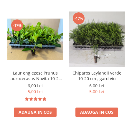
-17%
-17%
Laur englezesc Prunus
Chiparos Leylandii verde
laurocerasus Novita 10-20
10-20 cm , gard viu
cm
6,00 Lei
6,00 Lei
5,00 Lei
5,00 Lei
ADAUGA IN COS
ADAUGA IN COS