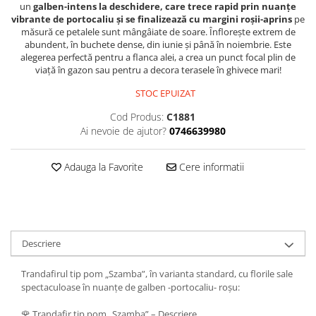
un
galben-intens la deschidere, care trece rapid prin nuanțe
vibrante de portocaliu și se finalizează cu margini roșii-aprins
pe
măsură ce petalele sunt mângâiate de soare. Înflorește extrem de
abundent, în buchete dense, din iunie și până în noiembrie. Este
alegerea perfectă pentru a flanca alei, a crea un punct focal plin de
viață în gazon sau pentru a decora terasele în ghivece mari!
STOC EPUIZAT
Cod Produs:
C1881
Ai nevoie de ajutor?
0746639980
Adauga la Favorite
Cere informatii
Descriere
Trandafirul tip pom „Szamba”, în varianta standard, cu florile sale
spectaculoase în nuanțe de galben -portocaliu- roșu:
🌹 Trandafir tip pom „Szamba” – Descriere