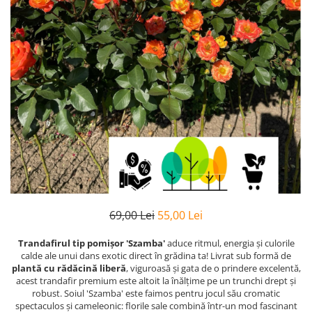
69,00 Lei
55,00 Lei
Trandafirul tip pomișor 'Szamba'
aduce ritmul, energia și culorile
calde ale unui dans exotic direct în grădina ta! Livrat sub formă de
plantă cu rădăcină liberă
, viguroasă și gata de o prindere excelentă,
acest trandafir premium este altoit la înălțime pe un trunchi drept și
robust. Soiul 'Szamba' este faimos pentru jocul său cromatic
spectaculos și cameleonic: florile sale combină într-un mod fascinant