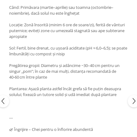
Când: Primăvara (martie–aprilie) sau toamna (octombrie–
noiembrie), dacă solul nu este înghețat
Locație: Zonă însorită (minim 6 ore de soare/zi), ferită de vânturi
puternice; eviteți zone cu umezeală stagnată sau ape subterane
apropiate
Sol: Fertil, bine drenat, cu ușoară aciditate (pH ≈ 6,0–6,5); se poate
îmbunătăți cu compost și nisip
Pregătirea gropii: Diametru și adâncime ~30–40 cm pentru un
singur „pom”; în caz de mai mulți, distanța recomandată de
40‑60 cm între plante
Plantarea: Așază planta astfel încât grefa să fie puțin deasupra
solului; fixează un tutore solid și udă imediat după plantare
---
🌿 Îngrijire – Chei pentru o înflorire abundentă