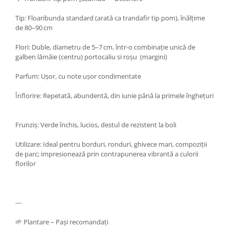
Tip: Floaribunda standard (arată ca trandafir tip pom), înălțime
de 80–90 cm
Flori: Duble, diametru de 5–7 cm, într-o combinație unică de
galben lămâie (centru) portocaliu si roșu (margini)
Parfum: Ușor, cu note ușor condimentate
Înflorire: Repetată, abundentă, din iunie până la primele înghețuri
Frunziș: Verde închis, lucios, destul de rezistent la boli
Utilizare: Ideal pentru borduri, ronduri, ghivece mari, compoziții
de parc; impresionează prin contrapunerea vibrantă a culorii
florilor
---
🌱 Plantare – Pași recomandați