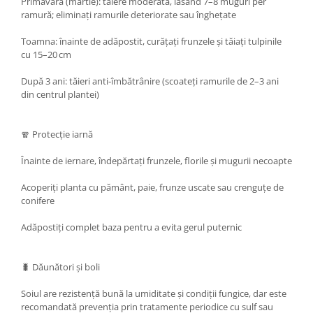
Primăvara (martie): tăiere moderată, lăsând 7–8 muguri per
ramură; eliminați ramurile deteriorate sau înghețate
Toamna: înainte de adăpostit, curățați frunzele și tăiați tulpinile
cu 15–20 cm
După 3 ani: tăieri anti‑îmbătrânire (scoateți ramurile de 2–3 ani
din centrul plantei)
🧣 Protecție iarnă
Înainte de iernare, îndepărtați frunzele, florile și mugurii necoapte
Acoperiți planta cu pământ, paie, frunze uscate sau crenguțe de
conifere
Adăpostiți complet baza pentru a evita gerul puternic
🐛 Dăunători și boli
Soiul are rezistență bună la umiditate și condiții fungice, dar este
recomandată prevenția prin tratamente periodice cu sulf sau