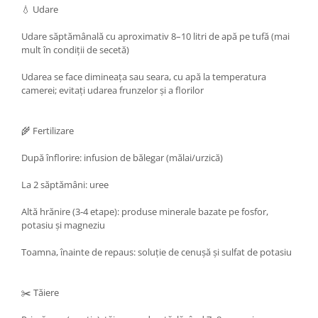
💧 Udare
Udare săptămânală cu aproximativ 8–10 litri de apă pe tufă (mai
mult în condiții de secetă)
Udarea se face dimineața sau seara, cu apă la temperatura
camerei; evitați udarea frunzelor și a florilor
🌾 Fertilizare
După înflorire: infusion de bălegar (mălai/urzică)
La 2 săptămâni: uree
Altă hrănire (3‑4 etape): produse minerale bazate pe fosfor,
potasiu și magneziu
Toamna, înainte de repaus: soluție de cenușă și sulfat de potasiu
✂️ Tăiere