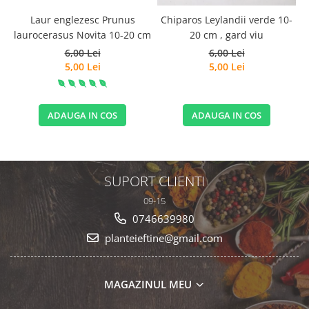
Laur englezesc Prunus
Chiparos Leylandii verde 10-
laurocerasus Novita 10-20 cm
20 cm , gard viu
6,00 Lei
6,00 Lei
5,00 Lei
5,00 Lei
ADAUGA IN COS
ADAUGA IN COS
SUPORT CLIENTI
09-15
0746639980
planteieftine@gmail.com
MAGAZINUL MEU