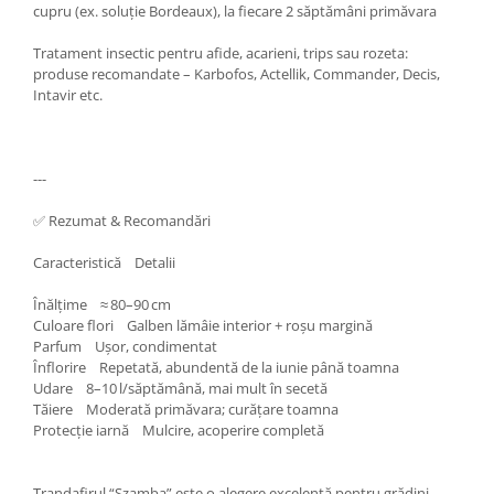
cupru (ex. soluție Bordeaux), la fiecare 2 săptămâni primăvara
Tratament insectic pentru afide, acarieni, trips sau rozeta:
produse recomandate – Karbofos, Actellik, Commander, Decis,
Intavir etc.
---
✅ Rezumat & Recomandări
Caracteristică Detalii
Înălțime ≈ 80–90 cm
Culoare flori Galben lămâie interior + roșu margină
Parfum Ușor, condimentat
Înflorire Repetată, abundentă de la iunie până toamna
Udare 8–10 l/săptămână, mai mult în secetă
Tăiere Moderată primăvara; curățare toamna
Protecție iarnă Mulcire, acoperire completă
Trandafirul “Szamba” este o alegere excelentă pentru grădini