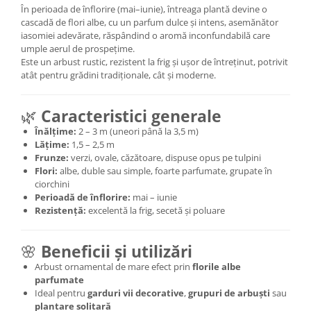
În perioada de înflorire (mai–iunie), întreaga plantă devine o
cascadă de flori albe, cu un parfum dulce și intens, asemănător
iasomiei adevărate, răspândind o aromă inconfundabilă care
umple aerul de prospețime.
Este un arbust rustic, rezistent la frig și ușor de întreținut, potrivit
atât pentru grădini tradiționale, cât și moderne.
🌿
Caracteristici generale
Înălțime:
2 – 3 m (uneori până la 3,5 m)
Lățime:
1,5 – 2,5 m
Frunze:
verzi, ovale, căzătoare, dispuse opus pe tulpini
Flori:
albe, duble sau simple, foarte parfumate, grupate în
ciorchini
Perioadă de înflorire:
mai – iunie
Rezistență:
excelentă la frig, secetă și poluare
🌸
Beneficii și utilizări
Arbust ornamental de mare efect prin
florile albe
parfumate
Ideal pentru
garduri vii decorative
,
grupuri de arbuști
sau
plantare solitară