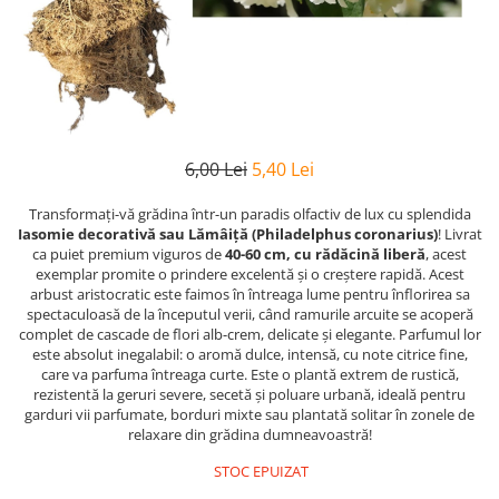
6,00 Lei
5,40 Lei
Transformați-vă grădina într-un paradis olfactiv de lux cu splendida
Iasomie decorativă sau Lămâiță (Philadelphus coronarius)
! Livrat
ca puiet premium viguros de
40-60 cm, cu rădăcină liberă
, acest
exemplar promite o prindere excelentă și o creștere rapidă. Acest
arbust aristocratic este faimos în întreaga lume pentru înflorirea sa
spectaculoasă de la începutul verii, când ramurile arcuite se acoperă
complet de cascade de flori alb-crem, delicate și elegante. Parfumul lor
este absolut inegalabil: o aromă dulce, intensă, cu note citrice fine,
care va parfuma întreaga curte. Este o plantă extrem de rustică,
rezistentă la geruri severe, secetă și poluare urbană, ideală pentru
garduri vii parfumate, borduri mixte sau plantată solitar în zonele de
relaxare din grădina dumneavoastră!
STOC EPUIZAT