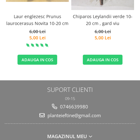
Laur englezesc Prunus
Chiparos Leylandii verde 10-
laurocerasus Novita 10-20 cm
20 cm , gard viu
6,00 Lei
6,00 Lei
5,00 Lei
5,00 Lei
ADAUGA IN COS
ADAUGA IN COS
SUPORT CLIENTI
09-15
0746639980
planteieftine@gmail.com
MAGAZINUL MEU