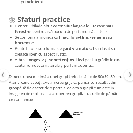
primele ierni.
🌼
Sfaturi practice
Plantați Philadelphus coronarius lângă
alei, terase sau
ferestre
, pentru a vă bucura de parfumul său intens.
Se combină armonios cu
liliac, forsythia, weigela
sau
hortensie
.
Poate fi tuns sub formă de
gard viu natural
sau lăsat să
crească liber, cu aspect rustic.
Arbust
longeviv și nepretențios
, ideal pentru grădinile care
caută frumusețe naturală și parfum autentic.
Dimensiunea minimă a unei gropi trebuie să fie de 50x50x50 cm.
Atunci când săpați, aveți mereu grijă ca pământul rezultat din
groapă să fie așezat de o parte și de alta a gropii cum este in
imaginea de mai jos . La acoperirea gropii, straturile de pământ
se vor inversa.