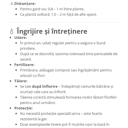
Distanțare:
Pentru gard viu: 0,8 – 1 m între plante.
Ca plantă solitară: 1,5 – 2 m față de alte specii.
💧
Îngrijire și întreținere
Udare:
În primul an, udați regulat pentru a asigura o bună
prindere.
După ce se dezvoltă, iasomia tolerează bine perioadele de
secetă.
Fertilizare:
Primăvara, adăugați compost sau îngrășământ pentru
arbuști cu flori.
Tăiere:
Se taie
după înflorire
– îndepărtați ramurile bătrâne și
scurtați cele care au înflorit.
Tăierea corectă stimulează formarea noilor lăstari floriferi
pentru anul următor.
Protecție:
Nu necesită protecție specială iarna – este foarte
rezistentă la ger.
Doar exemplarele tinere pot fi mulcite ușor la bază în