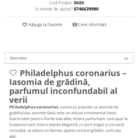
Cod Produs:
B680
Ai nevoie de ajutor?
0746639980
Adauga la Favorite
Cere informatii
Descriere
🤍
Philadelphus coronarius –
Iasomia de grădină,
parfumul inconfundabil al
verii
Philadelphus coronarius
, cunoscut popular ca
iasomie de
grădină
sau
iasomie falsă
, este un arbust ornamental clasic,
foarte iubit pentru florile sale albe, intens parfumate, care apar la
începutul verii. Este o plantă elegantă, cu port bogat și coroană
rotunjită, ce aduce un farmec aparte oricărei grădini, curți sau
alei.