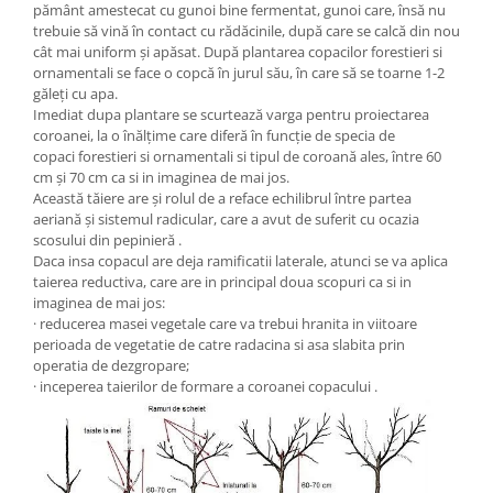
pământ amestecat cu gunoi bine fermentat, gunoi care, însă nu
trebuie să vină în contact cu rădăcinile, după care se calcă din nou
cât mai uniform și apăsat. După plantarea copacilor forestieri si
ornamentali se face o copcă în jurul său, în care să se toarne 1-2
găleți cu apa.
Imediat dupa plantare se scurtează varga pentru proiectarea
coroanei, la o înălțime care diferă în funcție de specia de
copaci forestieri si ornamentali si tipul de coroană ales, între 60
cm și 70 cm ca si in imaginea de mai jos.
Această tăiere are și rolul de a reface echilibrul între partea
aeriană și sistemul radicular, care a avut de suferit cu ocazia
scosului din pepinieră .
Daca insa copacul are deja ramificatii laterale, atunci se va aplica
taierea reductiva, care are in principal doua scopuri ca si in
imaginea de mai jos:
· reducerea masei vegetale care va trebui hranita in viitoare
perioada de vegetatie de catre radacina si asa slabita prin
operatia de dezgropare;
· inceperea taierilor de formare a coroanei copacului .