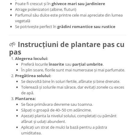
Poate fi crescut și în
ghivece mari sau jardiniere
Atrage polenizatori (albine, fluturi)
Parfumul său dulce este printre cele mai apreciate din lumea
vegetală
Se potrivește perfect în
grădini romantice sau rustice
🌱
Instrucțiuni de plantare pas cu
pas
Alegerea locului:
Preferă locurile
însorite
sau
parțial umbrite
.
În plin soare, florile sunt mai numeroase și mai parfumate.
Pregătirea solului:
Se dezvoltă bine în soluri fertile, afânate și bine drenate.
Tolerează și solurile mai sărace, dar evitați zonele cu exces
de apă.
Plantarea:
Se face primăvara devreme sau toamna.
Săpați o groapă de 40–50 cm adâncime.
Așezați planta la nivelul solului, completați cu pământ
afânat și udați abundent.
Aplicați un strat de mulci la bază pentru a păstra
umiditatea.