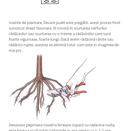
Inainte de plantare, fiecare puiet este pregătit, acest proces fiind
cunoscut drept fasonare. El constă în scurtarea vârfurilor
rădăcinilor sau scurtarea cu o treime a rădăcinilor care sunt
foarte viguroase, foarte lungi. Dacă avem rădăcină rănite sau
rădăcini rupte, acestea se elimină total cum este in imaginea de
mai jos .
Deoarece pepiniara noastra livreaza copacii cu radacina nuda,
este bine sa scufundati radacinile in apa pentru cca. 1-2 ore