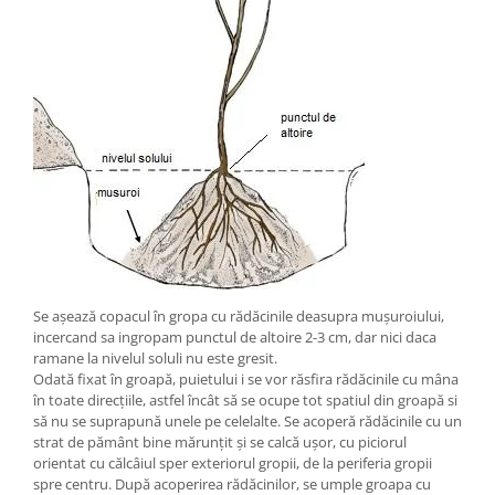
Se așează copacul în gropa cu rădăcinile deasupra mușuroiului,
incercand sa ingropam punctul de altoire 2-3 cm, dar nici daca
ramane la nivelul soluli nu este gresit.
Odată fixat în groapă, puietului i se vor răsfira rădăcinile cu mâna
în toate direcțiile, astfel încât să se ocupe tot spatiul din groapă si
să nu se suprapună unele pe celelalte. Se acoperă rădăcinile cu un
strat de pământ bine mărunțit și se calcă ușor, cu piciorul
orientat cu călcâiul sper exteriorul gropii, de la periferia gropii
spre centru. După acoperirea rădăcinilor, se umple groapa cu