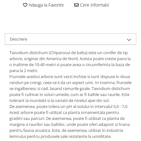
Adauga la Favorite
Cere informatii
Descriere
Taxodium distichum (Chiparosul de balta) este un conifer de tip
arbore, originar din America de Nord. Acesta poate creste pana la
o inaltime de 10-40 metri si poate avea o circumferinta la baza de
pana la 2 metri.
Frunzele acestui arbore sunt verzi inchise si sunt dispuse in doua
randuri pe crengi, ceea ce ii da un aspect unic. In toamna, frunzele
se ingalbenesc si cad, lasand ramurile goale. Taxodium distichum
poate fi cultivat in soluri umede, cum ar fi baltile sau raurile. Este
tolerant la inundatii si la variatii de nivelul apei din sol.
De asemenea, poate tolera un pH al solului in intervalul 5,0 - 7,0.
Acest arbore poate fi utilizat ca planta ornamentala pentru
gradini sau parcuri. De asemenea, poate fi utilizat ca planta de
margine a raurilor sau baltilor, unde poate oferi adapost si hrana
pentru fauna acvatica. Este, de asemenea, utilizat in industria
lemnului pentru produsele sale rezistente la umiditate.