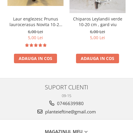
Laur englezesc Prunus
Chiparos Leylandii verde
laurocerasus Novita 10-20
10-20 cm , gard viu
cm
6,00 Lei
6,00 Lei
5,00 Lei
5,00 Lei
ADAUGA IN COS
ADAUGA IN COS
SUPORT CLIENTI
09-15
0746639980
planteieftine@gmail.com
MAGAZINUL MEU