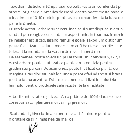
Taxodium distichum (Chiparosul de balta) este un conifer de tip
arbore, originar din America de Nord. Acesta poate creste pana la
o inaltime de 10-40 metri si poate avea o circumferinta la baza de
pana la 2 metri.
Frunzele acestui arbore sunt verzi inchise si sunt dispuse in doua
randuri pe crengi, ceea ce ii da un aspect unic. In toamna, frunzele
se ingalbenesc si cad, lasand ramurile goale. Taxodium distichum
poate fi cultivat in soluri umede, cum ar fi baltile sau raurile. Este
tolerant la inundatii si la variatii de nivelul apei din sol.
De asemenea, poate tolera un pH al solului in intervalul 5,0 - 7,0.
Acest arbore poate fi utilizat ca planta ornamentala pentru
gradini sau parcuri. De asemenea, poate fi utilizat ca planta de
margine a raurilor sau baltilor, unde poate oferi adapost si hrana
pentru fauna acvatica. Este, de asemenea, utilizat in industria
lemnului pentru produsele sale rezistente la umiditate.
Arborii sunt livrati cu ghiveci . Au o pridere de 100% daca se face
corespunzator plantarea lor , si ingrijirea lor .
Scufundati ghiveciul in apa pentru cca. 1-2 minute pentru
hidratare ca si in imaginea de mai jos .