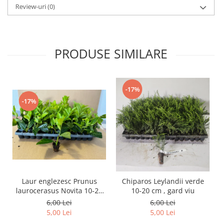
Review-uri
(0)
PRODUSE SIMILARE
-17%
-17%
Laur englezesc Prunus
Chiparos Leylandii verde
laurocerasus Novita 10-20
10-20 cm , gard viu
cm
6,00 Lei
6,00 Lei
5,00 Lei
5,00 Lei