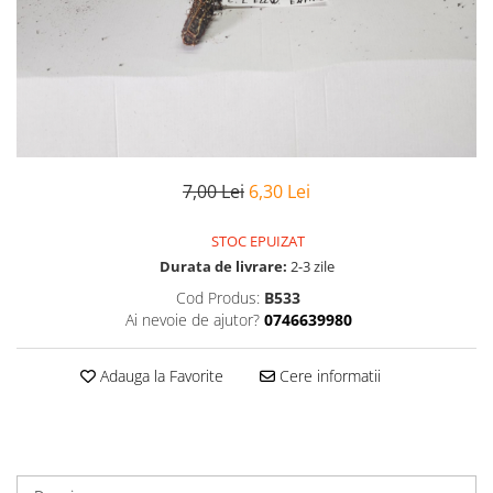
7,00 Lei
6,30 Lei
STOC EPUIZAT
Durata de livrare:
2-3 zile
Cod Produs:
B533
Ai nevoie de ajutor?
0746639980
Adauga la Favorite
Cere informatii