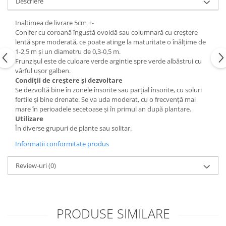
Descriere
Inaltimea de livrare 5cm +-
Conifer cu coroană îngustă ovoidă sau columnară cu creștere
lentă spre moderată, ce poate atinge la maturitate o înălțime de
1-2,5 m și un diametru de 0,3-0,5 m.
Frunzișul este de culoare verde argintie spre verde albăstrui cu
vârful ușor galben.
Condiții de creștere și dezvoltare
Se dezvoltă bine în zonele însorite sau parțial însorite, cu soluri
fertile și bine drenate. Se va uda moderat, cu o frecvență mai
mare în perioadele secetoase și în primul an după plantare.
Utilizare
În diverse grupuri de plante sau solitar.
Informatii conformitate produs
Review-uri
(0)
PRODUSE SIMILARE