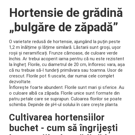
Hortensie de grădină
„bulgăre de zăpadă”
O varietate redusă de hortensie, ajungând la puțin peste
1,2 m înălțime și lățime similară.
Lăstarii sunt groși, ușor
roșii și neramificați.
Frunze cărnoase, de culoare verde
închis.
Ar trebui acoperit iarna pentru că nu este rezistent
la îngheț.
Florile, cu diametrul de 20 cm, înfloresc vara, așa
că nu trebuie să-l tundeți primăvara sau toamna.
Usor de
crescut.
Florile pot fi uscate, dar numai cele complet
dezvoltate.
Înflorește foarte abundent.
Florile sunt mari și sferice.
Au
o culoare albă ca zăpada.
Florile unice sunt formate din
patru petale care se suprapun.
Culoarea florilor se poate
schimba.
Depinde de pH-ul solului în care crește planta.
Cultivarea hortensiilor
buchet - cum să îngrijești