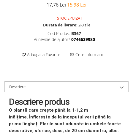
17,76 Lei
15,98 Lei
STOC EPUIZAT
Durata de livrare:
2-3 zile
Cod Produs:
B367
Ai nevoie de ajutor?
0746639980
Adauga la Favorite
Cere informatii
Descriere
Descriere produs
O plantă care crește până la 1-1,2 m
înălțime.
Înflorește de la începutul verii până la
primul îngheț.
Florile sunt adunate in umbele foarte
decorative, sferice, dese, de 20 cm diametru, albe.