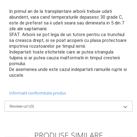
In primul an de la transplantare arborii trebuie udati
abundent, vara cand temperaturile depasesc 30 grade C,
este de preferat sa ii udati seara sau dimineata in 5 din 7
zile ale saptamanii.
SFAT: Arborii se pot lega de un tutore pentru ca trunchiul
sa creasca drept, si se poat acoperii cu plasa protectoare
impotriva rozatoarelor pe timpul iernii.
Indepartati toate etichetele care ar putea strangula
tulpina si ar putea cauza malformatii in timpul cresterii
pomului.
De asemenea unde este cazul indepartati ramurile rupte si
uscate.
Informatii conformitate produs
Review-uri
(0)
PRODUSE SIMILARE