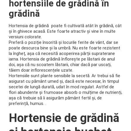
hortensiile de grădină în
grădină
Hortensia de grădină
poate fi cultivată atât în ​​grădină, cât
și în ghivece acasă.
Este foarte atractiv și vine în multe
versiuni colorate.
Preferă o poziție însorită și locurile ferite de vânt, dar se
poate descurca bine și la umbră.
Nu este foarte rezistent
la îngheț, așa că necesită acoperirea părții supraterane
iarna.
Hortensia de grădină înflorește pe lăstarii de anul
doi, așa că nu scoatem lăstarii, chiar dacă par uscați,
tăiem doar inflorescențele uzate.
Hortensiile sunt plante sensibile la secetă.
Ar trebui să fie
asigurat cu pământ umed și, dacă este necesar, în timpul
secetei de lungă durată, udat în mod regulat.
Astfel de
flori abundente și frumoase absorb o mulțime de nutrienți,
așa că trebuie să îi asigurăm pământ fertil și, de
preferință, humus.
.
Hortensie de grădină