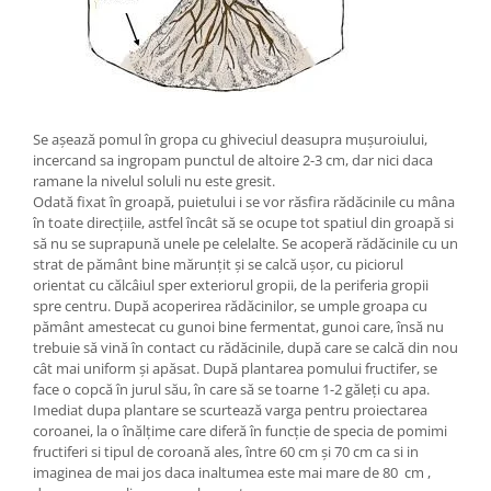
Se așează pomul în gropa cu ghiveciul deasupra mușuroiului,
incercand sa ingropam punctul de altoire 2-3 cm, dar nici daca
ramane la nivelul soluli nu este gresit.
Odată fixat în groapă, puietului i se vor răsfira rădăcinile cu mâna
în toate direcțiile, astfel încât să se ocupe tot spatiul din groapă si
să nu se suprapună unele pe celelalte. Se acoperă rădăcinile cu un
strat de pământ bine mărunțit și se calcă ușor, cu piciorul
orientat cu călcâiul sper exteriorul gropii, de la periferia gropii
spre centru. După acoperirea rădăcinilor, se umple groapa cu
pământ amestecat cu gunoi bine fermentat, gunoi care, însă nu
trebuie să vină în contact cu rădăcinile, după care se calcă din nou
cât mai uniform și apăsat. După plantarea pomului fructifer, se
face o copcă în jurul său, în care să se toarne 1-2 găleți cu apa.
Imediat dupa plantare se scurtează varga pentru proiectarea
coroanei, la o înălțime care diferă în funcție de specia de pomimi
fructiferi si tipul de coroană ales, între 60 cm și 70 cm ca si in
imaginea de mai jos daca inaltumea este mai mare de 80 cm ,