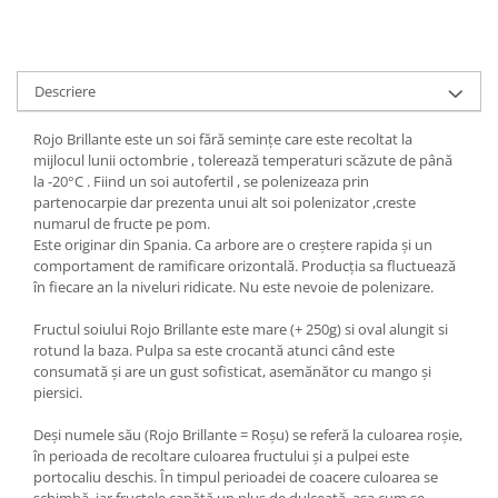
Descriere
Rojo Brillante este un soi fără semințe care este recoltat la
mijlocul lunii octombrie , tolerează temperaturi scăzute de până
la -20°C . Fiind un soi autofertil , se polenizeaza prin
partenocarpie dar prezenta unui alt soi polenizator ,creste
numarul de fructe pe pom.
Este originar din Spania. Ca arbore are o creștere rapida și un
comportament de ramificare orizontală. Producția sa fluctuează
în fiecare an la niveluri ridicate. Nu este nevoie de polenizare.
Fructul soiului Rojo Brillante este mare (+ 250g) si oval alungit si
rotund la baza. Pulpa sa este crocantă atunci când este
consumată și are un gust sofisticat, asemănător cu mango și
piersici.
Deși numele său (Rojo Brillante = Roșu) se referă la culoarea roșie,
în perioada de recoltare culoarea fructului și a pulpei este
portocaliu deschis. În timpul perioadei de coacere culoarea se
schimbă, iar fructele capătă un plus de dulceață, așa cum se