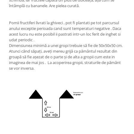
întâmplă cu bananele. Are pielea curată.
Pomii fructiferi livrati la ghiveci , pot fi plantati pe tot parcursul
anului exceptie perioada cand sunt temperaturi negative . Daca
acest lucru nu este posibil ii pastrati intr-un loc ferit de inghet si
udat periodic .
Dimensiunea minimă a unei gropi trebuie să fie de 50x50x50 cm.
Atunci când săpați, aveți mereu grijă ca pământul rezultat din
groapă să fie așezat de o parte și de alta a gropii cum este in
imaginea de mai jos . La acoperirea gropii, straturile de pământ
se vor inversa.