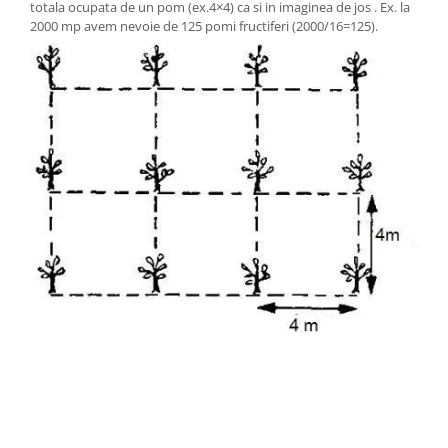
totala ocupata de un pom (ex.4×4) ca si in imaginea de jos . Ex. la
2000 mp avem nevoie de 125 pomi fructiferi (2000/16=125).