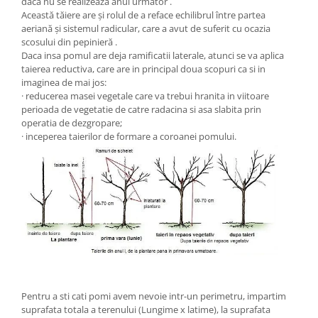
daca nu se realizeaza anul urmator .
Această tăiere are și rolul de a reface echilibrul între partea
aeriană și sistemul radicular, care a avut de suferit cu ocazia
scosului din pepinieră .
Daca insa pomul are deja ramificatii laterale, atunci se va aplica
taierea reductiva, care are in principal doua scopuri ca si in
imaginea de mai jos:
· reducerea masei vegetale care va trebui hranita in viitoare
perioada de vegetatie de catre radacina si asa slabita prin
operatia de dezgropare;
· inceperea taierilor de formare a coroanei pomului.
Pentru a sti cati pomi avem nevoie intr-un perimetru, impartim
suprafata totala a terenului (Lungime x latime), la suprafata