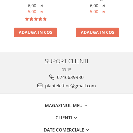
cm
6,00 Lei
6,00 Lei
5,00 Lei
5,00 Lei
ADAUGA IN COS
ADAUGA IN COS
SUPORT CLIENTI
09-15
0746639980
planteieftine@gmail.com
MAGAZINUL MEU
CLIENTI
DATE COMERCIALE