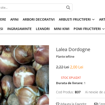
FERE
AFINI
ARBORI DECORATIVI
ARBUSTI FRUCTIFERI
AR
SI
INGRASAMINTE
LEANDRI
MINI KIWI
POMI FRUCTIFERI
Lalea Dordogne
Plante ieftine
2,22 Lei
2,00 Lei
STOC EPUIZAT
Durata de livrare:
1
Cod Produs:
B37
Ai nevoie de 
Adauga la Favorite
Cere 