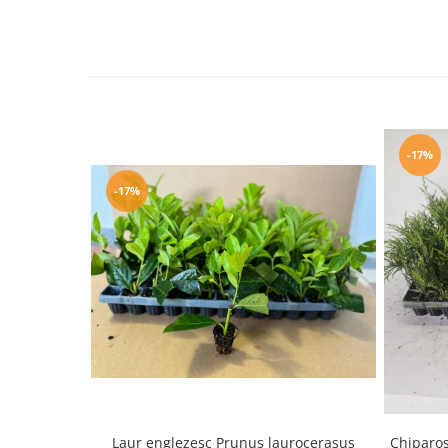
-17%
-17%
Laur englezesc Prunus laurocerasus
Chiparos