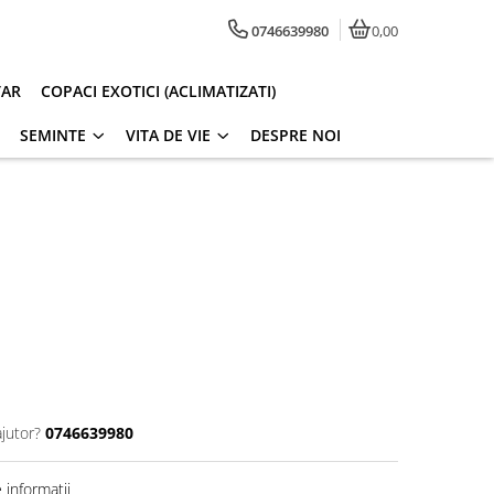
0746639980
0,00
TAR
COPACI EXOTICI (ACLIMATIZATI)
SEMINTE
VITA DE VIE
DESPRE NOI
ajutor?
0746639980
informatii