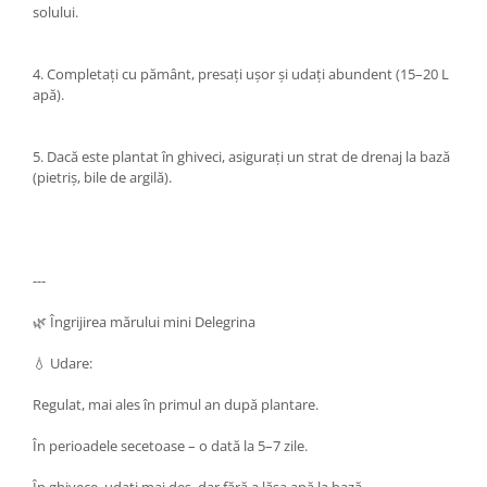
solului.
4. Completați cu pământ, presați ușor și udați abundent (15–20 L
apă).
5. Dacă este plantat în ghiveci, asigurați un strat de drenaj la bază
(pietriș, bile de argilă).
---
🌿 Îngrijirea mărului mini Delegrina
💧 Udare:
Regulat, mai ales în primul an după plantare.
În perioadele secetoase – o dată la 5–7 zile.