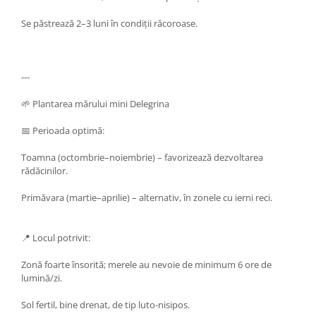
Se păstrează 2–3 luni în condiții răcoroase.
---
🌱 Plantarea mărului mini Delegrina
📅 Perioada optimă:
Toamna (octombrie–noiembrie) – favorizează dezvoltarea
rădăcinilor.
Primăvara (martie–aprilie) – alternativ, în zonele cu ierni reci.
📍 Locul potrivit:
Zonă foarte însorită; merele au nevoie de minimum 6 ore de
lumină/zi.
Sol fertil, bine drenat, de tip luto-nisipos.