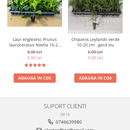
Laur englezesc Prunus
Chiparos Leylandii verde
laurocerasus Novita 10-20
10-20 cm , gard viu
cm
6,00 Lei
6,00 Lei
5,00 Lei
5,00 Lei
ADAUGA IN COS
ADAUGA IN COS
SUPORT CLIENTI
09-15
0746639980