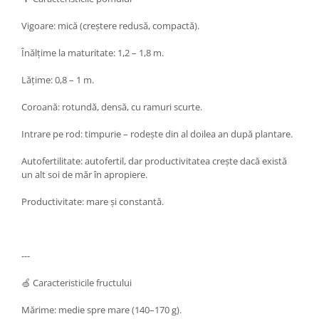
Vigoare: mică (creștere redusă, compactă).
Înălțime la maturitate: 1,2 – 1,8 m.
Lățime: 0,8 – 1 m.
Coroană: rotundă, densă, cu ramuri scurte.
Intrare pe rod: timpurie – rodește din al doilea an după plantare.
Autofertilitate: autofertil, dar productivitatea crește dacă există
un alt soi de măr în apropiere.
Productivitate: mare și constantă.
---
🍏 Caracteristicile fructului
Mărime: medie spre mare (140–170 g).