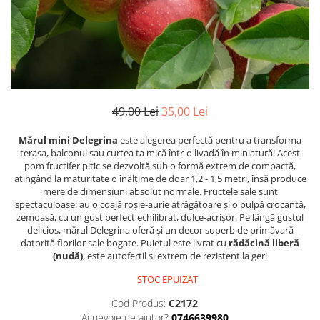
49,00 Lei
35,00 Lei
Mărul mini Delegrina
este alegerea perfectă pentru a transforma
terasa, balconul sau curtea ta mică într-o livadă în miniatură! Acest
pom fructifer pitic se dezvoltă sub o formă extrem de compactă,
atingând la maturitate o înălțime de doar 1,2 - 1,5 metri, însă produce
mere de dimensiuni absolut normale. Fructele sale sunt
spectaculoase: au o coajă roșie-aurie atrăgătoare și o pulpă crocantă,
zemoasă, cu un gust perfect echilibrat, dulce-acrișor. Pe lângă gustul
delicios, mărul Delegrina oferă și un decor superb de primăvară
datorită florilor sale bogate. Puietul este livrat cu
rădăcină liberă
(nudă)
, este autofertil și extrem de rezistent la ger!
STOC EPUIZAT
Cod Produs:
C2172
Ai nevoie de ajutor?
0746639980