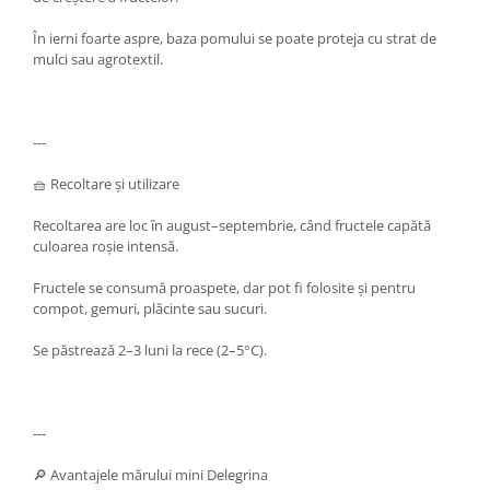
În ierni foarte aspre, baza pomului se poate proteja cu strat de
mulci sau agrotextil.
---
🧺 Recoltare și utilizare
Recoltarea are loc în august–septembrie, când fructele capătă
culoarea roșie intensă.
Fructele se consumă proaspete, dar pot fi folosite și pentru
compot, gemuri, plăcinte sau sucuri.
Se păstrează 2–3 luni la rece (2–5°C).
---
🔎 Avantajele mărului mini Delegrina