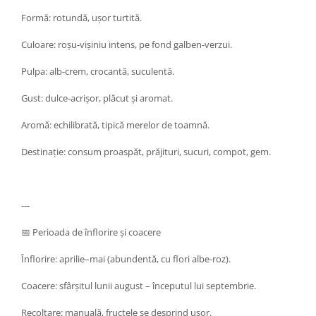
Formă: rotundă, ușor turtită.
Culoare: roșu-vișiniu intens, pe fond galben-verzui.
Pulpa: alb-crem, crocantă, suculentă.
Gust: dulce-acrișor, plăcut și aromat.
Aromă: echilibrată, tipică merelor de toamnă.
Destinație: consum proaspăt, prăjituri, sucuri, compot, gem.
---
📅 Perioada de înflorire și coacere
Înflorire: aprilie–mai (abundentă, cu flori albe-roz).
Coacere: sfârșitul lunii august – începutul lui septembrie.
Recoltare: manuală, fructele se desprind ușor.