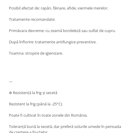
Posibil afectat de: rapăn, făinare, afide, viermele merelor.
Tratamente recomandate:
Primăvara devreme: cu zeamă bordeleză sau sulfat de cupru.
După înflorire: tratamente antifungice preventive.
Toamna: stropire de igienizare.
---
❄️ Rezistență la frig și secetă
Rezistent la frig (până la -25°C).
Poate fi cultivat în toate zonele din România.
Toleranță bună la secetă, dar preferă solurile umede în perioada
de creștere a fructelor.