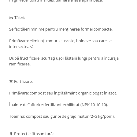
În ghivece, udați mai des, dar fără a lăsa apă la bază.
✂️ Tăieri:
Se fac tăieri minime pentru menținerea formei compacte.
Primăvara: eliminați ramurile uscate, bolnave sau care se
intersectează.
După fructificare: scurtați ușor lăstarii lungi pentru a încuraja
ramificarea.
🌸 Fertilizare:
Primăvara: compost sau îngrășământ organic bogat în azot.
Înainte de înflorire: fertilizant echilibrat (NPK 10-10-10).
Toamna: compost sau gunoi de grajd matur (2–3 kg/pom).
🐛 Protecție fitosanitară: