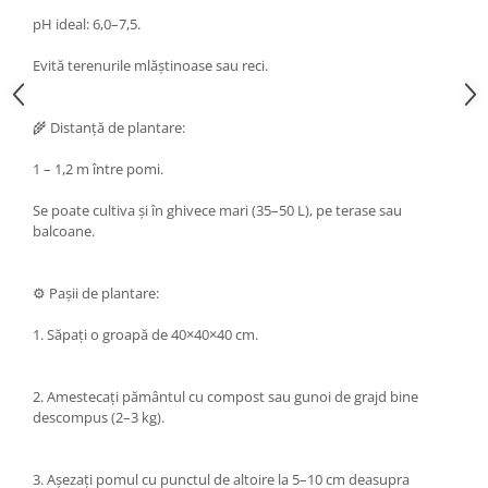
pH ideal: 6,0–7,5.
Evită terenurile mlăștinoase sau reci.
🌾 Distanță de plantare:
1 – 1,2 m între pomi.
Se poate cultiva și în ghivece mari (35–50 L), pe terase sau
balcoane.
⚙️ Pașii de plantare:
1. Săpați o groapă de 40×40×40 cm.
2. Amestecați pământul cu compost sau gunoi de grajd bine
descompus (2–3 kg).
3. Așezați pomul cu punctul de altoire la 5–10 cm deasupra