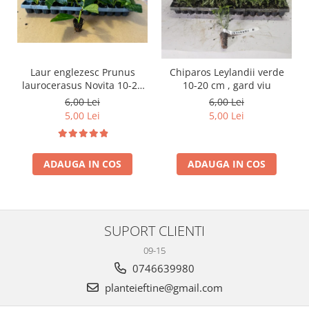
Laur englezesc Prunus
Chiparos Leylandii verde
laurocerasus Novita 10-20
10-20 cm , gard viu
cm
6,00 Lei
6,00 Lei
5,00 Lei
5,00 Lei
ADAUGA IN COS
ADAUGA IN COS
SUPORT CLIENTI
09-15
0746639980
planteieftine@gmail.com