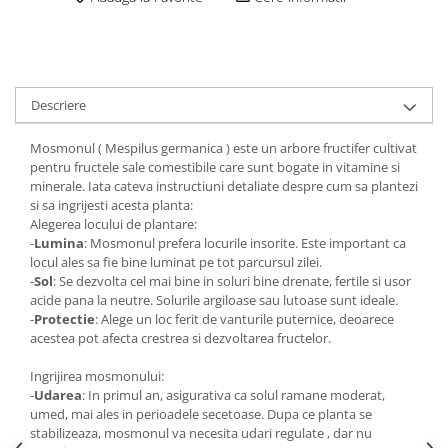
Descriere
Mosmonul ( Mespilus germanica ) este un arbore fructifer cultivat
pentru fructele sale comestibile care sunt bogate in vitamine si
minerale. Iata cateva instructiuni detaliate despre cum sa plantezi
si sa ingrijesti acesta planta:
Alegerea locului de plantare:
-
Lumina
: Mosmonul prefera locurile insorite. Este important ca
locul ales sa fie bine luminat pe tot parcursul zilei.
-
Sol
: Se dezvolta cel mai bine in soluri bine drenate, fertile si usor
acide pana la neutre. Solurile argiloase sau lutoase sunt ideale.
-
Protectie
: Alege un loc ferit de vanturile puternice, deoarece
acestea pot afecta crestrea si dezvoltarea fructelor.
Ingrijirea mosmonului:
-
Udarea
: In primul an, asigurativa ca solul ramane moderat,
umed, mai ales in perioadele secetoase. Dupa ce planta se
stabilizeaza, mosmonul va necesita udari regulate , dar nu