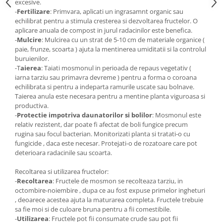
excesive.
-
Fertilizare
: Primvara, aplicati un ingrasamnt organic sau
echilibrat pentru a stimula cresterea si dezvoltarea fructelor. O
aplicare anuala de compost in jurul radacinilor este benefica.
-
Mulcire
: Mulcirea cu un strat de 5-10 cm de materiale organice (
paie, frunze, scoarta ) ajuta la mentinerea umiditatii si la controlul
buruienilor.
-T
aierea
: Taiati mosmonul in perioada de repaus vegetativ (
iarna tarziu sau primavra devreme ) pentru a forma o coroana
echilibrata si pentru a indeparta ramurile uscate sau bolnave.
Taierea anula este necesara pentru a mentine planta viguroasa si
productiva.
-
Protectie impotriva daunatorilor si bolilor
: Mosmonul este
relativ rezistent, dar poate fi afectat de boli fungice precum
rugina sau focul bacterian. Monitorizati planta si tratati-o cu
fungicide , daca este necesar. Protejati-o de rozatoare care pot
deterioara radacinile sau scoarta.
Recoltarea si utilizarea fructelor:
-
Recoltarea
: Fructele de mosmon se recolteaza tarziu, in
octombire-noiembire , dupa ce au fost expuse primelor ingheturi
, deoarece acestea ajuta la maturarea completa. Fructele trebuie
sa fie moi si de culoare bruna pentru a fii comestibile.
-
Utilizarea
: Fructele pot fii consumate crude sau pot fii