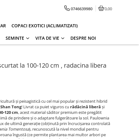
0746639980
0,00
TAR
COPACI EXOTICI (ACLIMATIZATI)
SEMINTE
VITA DE VIE
DESPRE NOI
urtat la 100-120 cm , radacina libera
cultură și peisagistică cu cel mai popular și rezistent hibrid
 Shan Tong
! Livrat ca puiet viguros cu
rădăcină liberă
și
00-120 cm
, acest material săditor premium este pregătit
imă de prindere și o adaptare fulgerătoare la sol. Paulownia
ux de ultimă generație (obținută prin încrucișarea controlată
wnia Tomentosa
), recunoscută la nivel mondial pentru
coroana îngustă (ce permite plantarea mai multor arbori pe