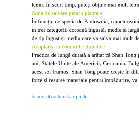
lemn. În scurt timp, puteți obține mai mult lemn 
Zona de salvare pentru plantare
În funcție de specia de Paulownia, caracteristic
în trei categorii: coroană îngustă, medie și la
de tip îngust și mediu care va salva mai mult 
Adaptarea la condițiile climatice
Practica de lungă durată a arătat că Shan Tong po
ani, Statele Unite ale Americii, Germania, Bulg
acest soi frumos. Shan Tong poate crește în dife
forțe și resurse materiale pentru împădurire, va r
Informatii conformitate produs