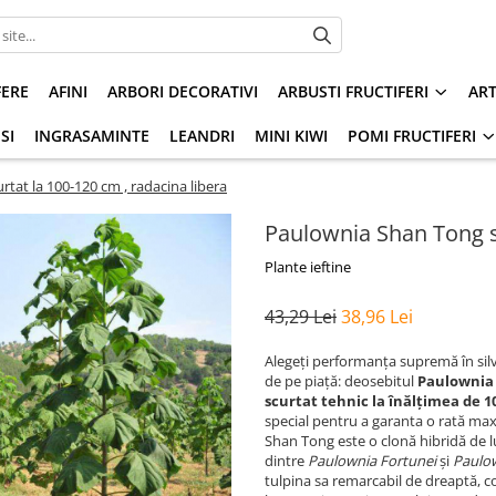
FERE
AFINI
ARBORI DECORATIVI
ARBUSTI FRUCTIFERI
AR
SI
INGRASAMINTE
LEANDRI
MINI KIWI
POMI FRUCTIFERI
tat la 100-120 cm , radacina libera
Paulownia Shan Tong sc
Plante ieftine
43,29 Lei
38,96 Lei
Alegeți performanța supremă în silvi
de pe piață: deosebitul
Paulownia
scurtat tehnic la înălțimea de 1
special pentru a garanta o rată max
Shan Tong este o clonă hibridă de l
dintre
Paulownia Fortunei
și
Paulo
tulpina sa remarcabil de dreaptă, 