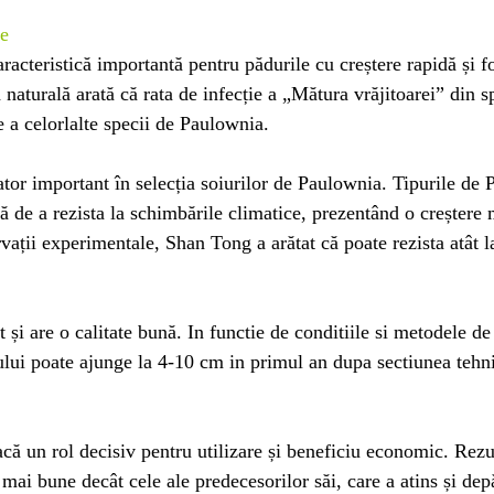
re
caracteristică importantă pentru pădurile cu creștere rapidă și
a naturală arată că rata de infecție a „Mătura vrăjitoarei” din 
e a celorlalte specii de Paulownia.
cator important în selecția soiurilor de Paulownia. Tipurile de
că de a rezista la schimbările climatice, prezentând o creșter
ații experimentale, Shan Tong a arătat că poate rezista atât l
t și are o calitate bună. In functie de conditiile si metodele d
iului poate ajunge la 4-10 cm in primul an dupa sectiunea tehn
ă un rol decisiv pentru utilizare și beneficiu economic. Rezul
ai bune decât cele ale predecesorilor săi, care a atins și depă