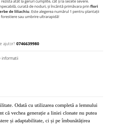
rezista atât la geruri cumplite, cât și la secete severe.
mpecabilă, curată de noduri, și încântă primăvara prin
flori
rbe de liliachiu
. Este alegerea numărul 1 pentru plantații
forestiere sau umbrire ultrarapidă!
e ajutor?
0746639980
informatii
bilitate. Odată cu utilizarea completă a lemnului
t că vechea generație a liniei clonate nu putea
ere și adaptabilitate, ci și pe îmbunătățirea