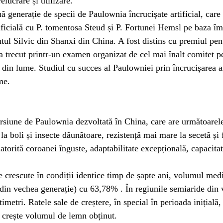
elucrare și utilizare.
enerație de specii de Paulownia încrucișate artificial, care a
tificială cu P. tomentosa Steud și P. Fortunei Hemsl pe baza îmb
ul Silvic din Shanxi din China. A fost distins cu premiul pent
și a trecut printr-un examen organizat de cel mai înalt comitet p
e din lume. Studiul cu succes al Paulowniei prin încrucișarea ar
me.
siune de Paulownia dezvoltată în China, care are următoarele 
 la boli și insecte dăunătoare, rezistență mai mare la secetă 
atorită coroanei înguste, adaptabilitate excepțională, capacitat
le crescute în condiții identice timp de șapte ani, volumul m
l din vechea generație) cu 63,78% . În regiunile semiaride din
imetri. Ratele sale de creștere, în special în perioada inițială,
a crește volumul de lemn obținut.