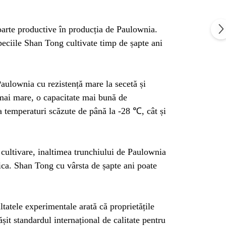
 foarte productive în producția de Paulownia.
speciile Shan Tong cultivate timp de șapte ani
 Paulownia cu rezistență mare la secetă și
e mai mare, o capacitate mai bună de
a temperaturi scăzute de până la -28 ℃, cât și
e cultivare, inaltimea trunchiului de Paulownia
ica. Shan Tong cu vârsta de șapte ani poate
tatele experimentale arată că proprietățile
șit standardul internațional de calitate pentru