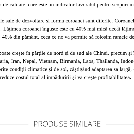
de calitate, care este un indicator favorabil pentru scopuri in
ile sale de dezvoltare și forma coroanei sunt diferite. Coroane
rgă. Lățimea coroanei înguste este cu 40% mai mică decât lățim
de 40% din pământ, ceea ce ne va permite să folosim ramele de
ate crește în părțile de nord și de sud ale Chinei, precum și în
aria, Iran, Nepal, Vietnam, Birmania, Laos, Thailanda, Indone
rite condiții climatice și de sol, câștigând adaptarea sa largă
educe costul total al împăduririi și va crește profitabilitatea.
PRODUSE SIMILARE