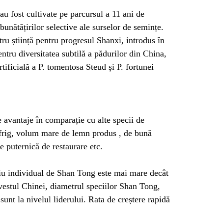
u fost cultivate pe parcursul a 11 ani de
unătățirilor selective ale surselor de semințe.
ru știință pentru progresul Shanxi, introdus în
entru diversitatea subtilă a pădurilor din China,
tificială a P. tomentosa Steud și P. fortunei
avantaje în comparație cu alte specii de
și frig, volum mare de lemn produs , de bună
e puternică de restaurare etc.
ediu individual de Shan Tong este mai mare decât
 vestul Chinei, diametrul speciilor Shan Tong,
 sunt la nivelul liderului. Rata de creștere rapidă