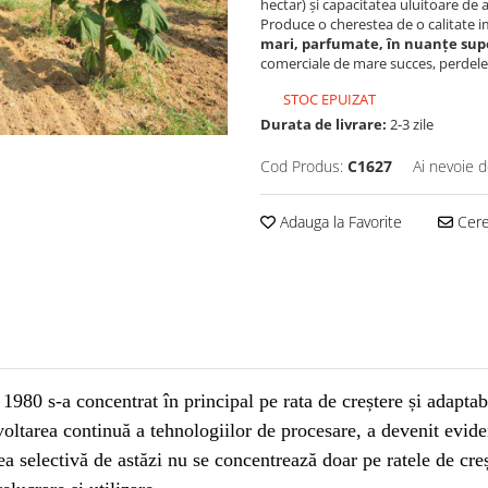
hectar) și capacitatea uluitoare de a 
Produce o cherestea de o calitate i
mari, parfumate, în nuanțe supe
comerciale de mare succes, perdele 
STOC EPUIZAT
Durata de livrare:
2-3 zile
Cod Produs:
C1627
Ai nevoie d
Adauga la Favorite
Cere 
 1980 s-a concentrat în principal pe rata de creștere și adapta
oltarea continuă a tehnologiilor de procesare, a devenit eviden
a selectivă de astăzi nu se concentrează doar pe ratele de creșt