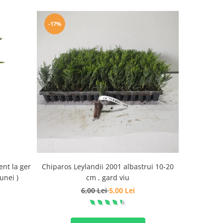
-17%
-69%
ent la ger
Chiparos Leylandii 2001 albastrui 10-20
Arbore de m
unei )
cm , gard viu
6,00 Lei
5,00 Lei