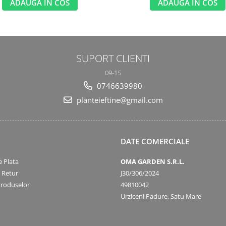
ADAUGA IN COS
ADAUGA IN COS
SUPORT CLIENTI
09-15
0746639980
planteieftine@gmail.com
DATE COMERCIALE
 Plata
OMA GARDEN S.R.L.
e Retur
J30/306/2024
Produselor
49810042
Urziceni Padure, Satu Mare