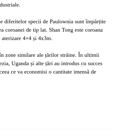
dustriale.
le diferitelor specii de Paulownia sunt împărțite
ea coroanei de tip lat. Shan Tong este coroana
 aterizare 4×4 și 4x3m.
 zone similare ale țărilor străine. În ultimii
zia, Uganda și alte țări au introdus cu succes
, ceea ce va economisi o cantitate imensă de