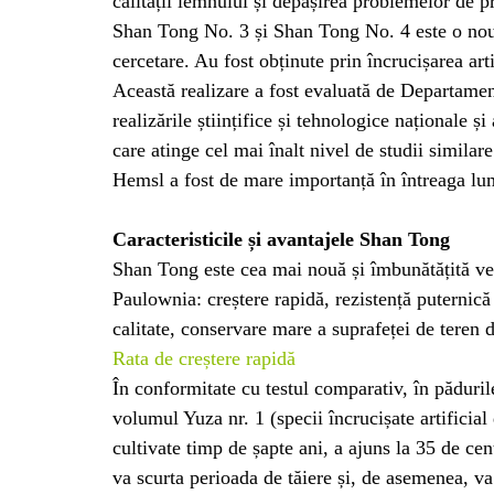
calității lemnului și depășirea problemelor de pr
Shan Tong No. 3 și Shan Tong No. 4 este o nouă g
cercetare. Au fost obținute prin încrucișarea ar
Această realizare a fost evaluată de Departament
realizările științifice și tehnologice naționale 
care atinge cel mai înalt nivel de studii similar
Hemsl a fost de mare importanță în întreaga lu
Caracteristicile și avantajele Shan Tong
Shan Tong este cea mai nouă și îmbunătățită ver
Paulownia: creștere rapidă, rezistență puternică
calitate, conservare mare a suprafeței de teren d
Rata de creștere rapidă
În conformitate cu testul comparativ, în păduri
volumul Yuza nr. 1 (specii încrucișate artificia
cultivate timp de șapte ani, a ajuns la 35 de cent
va scurta perioada de tăiere și, de asemenea, v