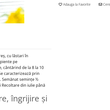
Adauga la Favorite
Cere 
eș, cu lăstari în
ipiente pe
, cântărind de la 8 la 10
Se caracterizează prin
ice. Semănat semințe ½
 Recoltare din iulie până
e, îngrijire și