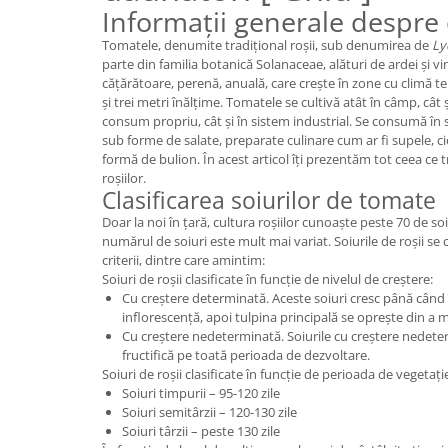
Informații generale despre 
Tomatele, denumite tradițional roșii, sub denumirea de
Ly
parte din familia botanică Solanaceae, alături de ardei și vi
cățărătoare, perenă, anuală, care crește în zone cu climă 
și trei metri înălțime. Tomatele se cultivă atât în câmp, cât și
consum propriu, cât și în sistem industrial. Se consumă în
sub forme de salate, preparate culinare cum ar fi supele, ci
formă de bulion. În acest articol îți prezentăm tot ceea ce t
roșiilor.
Clasificarea soiurilor de tomate
Doar la noi în țară, cultura roșiilor cunoaște peste 70 de soi
numărul de soiuri este mult mai variat. Soiurile de roșii se cl
criterii, dintre care amintim:
Soiuri de roșii clasificate în funcție de nivelul de creștere:
Cu creștere determinată. Aceste soiuri cresc până când
inflorescență, apoi tulpina principală se oprește din a m
Cu creștere nedeterminată. Soiurile cu creștere nedeterm
fructifică pe toată perioada de dezvoltare.
Soiuri de roșii clasificate în funcție de perioada de vegetați
Soiuri timpurii – 95-120 zile
Soiuri semitârzii – 120-130 zile
Soiuri târzii – peste 130 zile