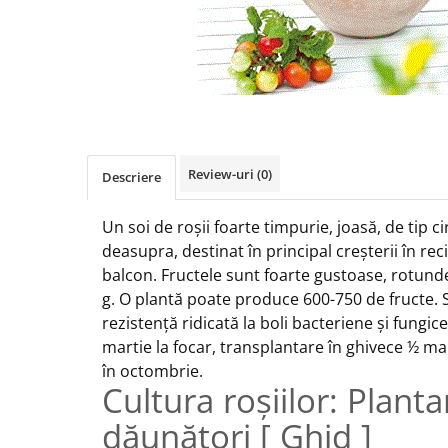
Review-uri
(0)
Descriere
Un soi de roșii foarte timpurie, joasă, de tip cir
deasupra, destinat în principal creșterii în rec
balcon.
Fructele sunt foarte gustoase, rotunde
g. O plantă poate produce 600-750 de fructe.
rezistență ridicată la boli bacteriene și fung
martie la focar, transplantare în ghivece ½ mai
în octombrie.
Cultura roșiilor: Plantar
dăunători [ Ghid ]