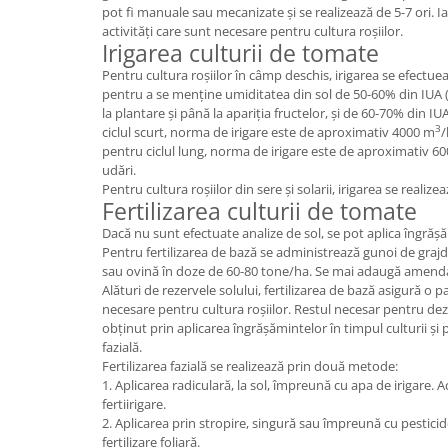
pot fi manuale sau mecanizate și se realizează de 5-7 ori. Ia
activități care sunt necesare pentru cultura roșiilor.
Irigarea culturii de tomate
Pentru cultura roșiilor în câmp deschis, irigarea se efectue
pentru a se menține umiditatea din sol de 50-60% din IUA (I
la plantare și până la apariția fructelor, și de 60-70% din IUA
3
ciclul scurt, norma de irigare este de aproximativ 4000 m
/
pentru ciclul lung, norma de irigare este de aproximativ 6
udări.
Pentru cultura roșiilor din sere și solarii, irigarea se realize
Fertilizarea culturii de tomate
Dacă nu sunt efectuate analize de sol, se pot aplica îngră
Pentru fertilizarea de bază se administrează gunoi de gra
sau ovină în doze de 60-80 tone/ha. Se mai adaugă amenda
Alături de rezervele solului, fertilizarea de bază asigură o 
necesare pentru cultura roșiilor. Restul necesar pentru de
obținut prin aplicarea îngrășămintelor în timpul culturii și
fazială.
Fertilizarea fazială se realizează prin două metode:
1. Aplicarea radiculară, la sol, împreună cu apa de irigare
fertiirigare.
2. Aplicarea prin stropire, singură sau împreună cu pestic
fertilizare foliară.