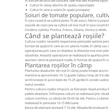
În funcție de locul de cultivare, cele mai des întâlnite tipuri 
Culturi în câmp deschis (în spațiu neprotejat)
Culturi în sere și solarii (în spații protejate)
Soiuri de tomate populare, cult
În țara noastră se cultivă peste 70 de soiuri, hibrizi și popu
soiurile de roșii care se cultivă cel mai mult în țara noastră
Coralina, Ișalnița, Pontica, Precos, Siriana, Viorica și altele.
Când se plantează roșiile?
Cultura roșiilor necesită respectarea perioadei optime pent
funcție de spațiul în care se vor planta roșiile, în câmp sau s
operațiunea prin care se răsădesc la distanțe mai mari plan
răsadnițe. Această operațiune se realizează la apariția prime
spunem când se plantează roșiile, în funcție de spațiul în car
Plantarea roșiilor în câmp
Plantarea răsadurilor de roșii în câmp poate începe atunci
menține la aproximativ 10-12 grade Celsius timp de 5-6 zile.
se întrunește în jurul datei de 15-25 aprilie în zonele sudice 
restul zonelor.
Pentru cultura roșiilor timpurii, se folosește răsad produs 
palete alveolare. Înființarea culturii se realizează prin răsa
cuburi nutritive, cu vârsta de 55-65 de zile. Pentru a obțin
realizează în perioada 10-15 februarie.
Epoca de plantare durează 7-10 zile. Răsadurile produse în 