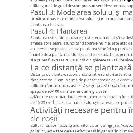
Al doilea pas presupune fertilizarea de bază, utilizând
îngr
utiliza gunoi de grajd descompus sau semidescompus, super
Pasul 3: Modelarea solului și ma
Următorul pas este modelarea solului și marcarea rândurilo
plantarea efectivă.
Pasul 4: Plantarea
Plantarea este ultima lucrare și este recomandat să se de
amiaza spre seară, atunci când soarele nu mai este atât de 
asemenea, se poate efectua plantarea și pe întreg parcursul 
Înainte de a planta răsadurile, acestea se udă bine, pentru
și a putea fi extrase cu ușurință din ghivece sau tăvițe alve
La ce distanță se plantează 
Distanța de plantare recomandată între rânduri este 80 cm, 
rând este de 35 cm. Norma de plantat este de aproximativ
utilizate rânduri duble, astfel că se grupează două rânduri 
spațiu de 90-100 cm între rândurile grupate.
Adâncimea recomandată pentru plantare variază în funcție 
de 10-25 cm. În cazul tomatelor alungite, acestea se pot p
Activități necesare pentru în
de roșii
Cultura roșiilor necesită anumite lucrări de îngrijire. Aces
golurilor, activitate care se efectuează în general în primele