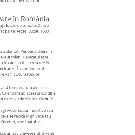
de culturi de roșii sunt:
ivate în România
lații locale de tomate. Dintre
 fac parte: Argeș, Buzău 1600,
ru plantat. Perioada diferă în
ere și solarii. Repicatul este
tele care au fost crescute în
i frunze. În continuare îți
e va fi cultura roșiilor.
 când temperatura din sol se
 Calendaristic, această condiție
și cu 15-20 de zile mai târziu în
în ghivece, cuburi nutritive sau
d care se repică în ghivece sau
e răsaduri, semănatul se
cuburi sau ghivece nutritive se