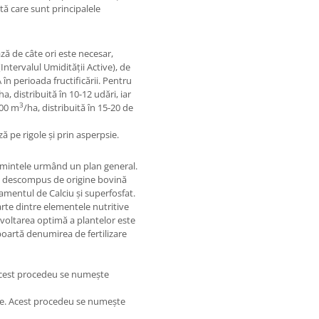
tă care sunt principalele
ază de câte ori este necesar,
ntervalul Umidității Active), de
 în perioada fructificării. Pentru
ha, distribuită în 10-12 udări, iar
3
000 m
/ha, distribuită în 15-20 de
ază pe rigole și prin asperpsie.
șămintele urmând un plan general.
jd descompus de origine bovină
mentul de Calciu și superfosfat.
parte dintre elementele nutritive
zvoltarea optimă a plantelor este
 poartă denumirea de fertilizare
. Acest procedeu se numește
ide. Acest procedeu se numește