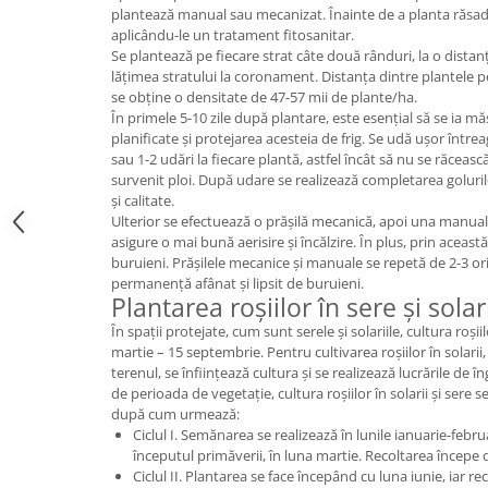
plantează manual sau mecanizat. Înainte de a planta răsadu
aplicându-le un tratament fitosanitar.
Se plantează pe fiecare strat câte două rânduri, la o distan
lățimea stratului la coronament. Distanța dintre plantele p
se obține o densitate de 47-57 mii de plante/ha.
În primele 5-10 zile după plantare, este esențial să se ia mă
planificate și protejarea acesteia de frig. Se udă ușor într
sau 1-2 udări la fiecare plantă, astfel încât să nu se răceas
survenit ploi. După udare se realizează completarea goluri
și calitate.
Ulterior se efectuează o prășilă mecanică, apoi una manuală
asigure o mai bună aerisire și încălzire. În plus, prin aceast
buruieni. Prășilele mecanice și manuale se repetă de 2-3 ori,
permanență afânat și lipsit de buruieni.
Plantarea roșiilor în sere și solar
În spații protejate, cum sunt serele și solariile, cultura roși
martie – 15 septembrie. Pentru cultivarea roșiilor în solarii,
terenul, se înființează cultura și se realizează lucrările de în
de perioada de vegetație, cultura roșiilor în solarii și sere s
după cum urmează:
Ciclul I. Semănarea se realizează în lunile ianuarie-februa
începutul primăverii, în luna martie. Recoltarea începe 
Ciclul II. Plantarea se face începând cu luna iunie, iar re