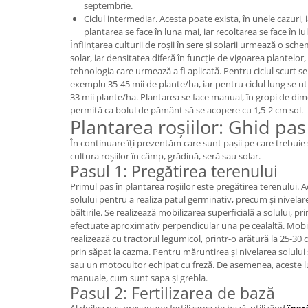
septembrie.
Ciclul intermediar. Acesta poate exista, în unele cazuri, ia
plantarea se face în luna mai, iar recoltarea se face în iul
Înființarea culturii de roșii în sere și solarii urmează o sche
solar, iar densitatea diferă în funcție de vigoarea plantelor
tehnologia care urmează a fi aplicată. Pentru ciclul scurt se
exemplu 35-45 mii de plante/ha, iar pentru ciclul lung se uti
33 mii plante/ha. Plantarea se face manual, în gropi de di
permită ca bolul de pământ să se acopere cu 1,5-2 cm sol.
Plantarea roșiilor: Ghid pas
În continuare îți prezentăm care sunt pașii pe care trebuie s
cultura roșiilor în câmp, grădină, seră sau solar.
Pasul 1: Pregătirea terenului
Primul pas în plantarea roșiilor este pregătirea terenului
solului pentru a realiza patul germinativ, precum și nivelar
băltirile. Se realizează mobilizarea superficială a solului, pr
efectuate aproximativ perpendicular una pe cealaltă. Mobil
realizează cu tractorul legumicol, printr-o arătură la 25-30 
prin săpat la cazma. Pentru mărunțirea și nivelarea solului s
sau un motocultor echipat cu freză. De asemenea, aceste lu
manuale, cum sunt sapa și grebla.
Pasul 2: Fertilizarea de bază