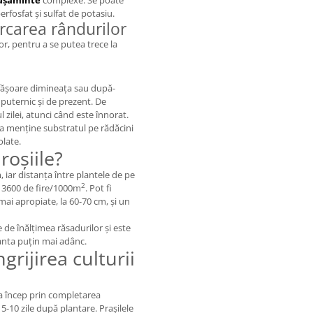
ășăminte
complexe. Se poate
fosfat și sulfat de potasiu.
rcarea rândurilor
r, pentru a se putea trece la
sfășoare dimineața sau după-
puternic și de prezent. De
zilei, atunci când este înnorat.
 a menține substratul pe rădăcini
olate.
roșiile?
iar distanța între plantele de pe
2
 3600 de fire/1000m
. Pot fi
mai apropiate, la 60-70 cm, și un
de înălțimea răsadurilor și este
lanta puțin mai adânc.
grijirea culturii
tea încep prin completarea
 5-10 zile după plantare. Prașilele