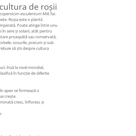
cultura de roșii
copersicon esculentum Mill
, fac
nete. Roșia este o plantă
temperată. Poate atinge între unu
 în sere și solarii, atât pentru
 stare proaspătă sau conservată,
orbele, sosurile, precum și sub
rebuie să știi despre cultura
uri, însă la nivel mondial,
asifică în funcție de diferite
 în apex se formează o
ai crește.
inată cresc, înfloresc și
e: