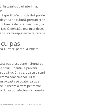
r în cazul ciclului interimar,
ie.
mă specifică în funcție de tipul de
, de zona de cultură, precum și de
 utilizează densități mai mari, de
lizează densități mai mici, de 28-
mensiuni corespunzătoare, care să
 cu pas
ă îi urmezi pentru a înființa
. Acest pas presupune mărunțirea
ea solului, pentru a preveni
in două lucrări cu grapa cu discuri,
izarea adâncă a solului se
cm. Aceasta se poate realiza și
e utilizează o freză pe tractor
crări se pot efectua și cu unelte