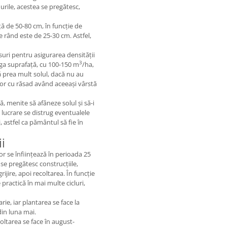
rile, acestea se pregătesc,
ță de 50-80 cm, în funcție de
e rând este de 25-30 cm. Astfel,
suri pentru asigurarea densității
3
eaga suprafață, cu 100-150 m
/ha,
că prea mult solul, dacă nu au
lor cu răsad având aceeași vârstă
, menite să afâneze solul și să-i
ă lucrare se distrug eventualele
 astfel ca pământul să fie în
ii
ilor se înființează în perioada 25
 se pregătesc construcțiile,
grijire, apoi recoltarea. În funcție
e practică în mai multe cicluri,
rie, iar plantarea se face la
din luna mai.
coltarea se face în august-