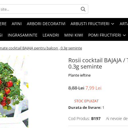
ERE
AFINI
ARBORI DECORATIVI
ARBUSTI FRUCTIFERI
ART
SI
INGRASAMINTE
LEANDRI
MINI KIWI
POMI FRUCTIFERI
omate cocktail BAJAJA pentru balcon , 0.3g seminte
Rosii cocktail BAJAJA /
0.3g seminte
Plante ieftine
8,88 Lei
7,99 Lei
STOC EPUIZAT
Durata de livrare:
1
Cod Produs:
B197
Ai nevoie de