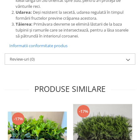
ideal lângă un zid orientat spre Sud, pentru a-l proteja de
vânturile reci.
Udarea:
Deși rezistent la secetă, udarea regulată în timpul
formării fructelor previne crăparea acestora.
Tăierea:
Primăvara devreme se elimină lăstarii de la baza
tulpinii și ramurile care se intersectează, pentru a lăsa soarele
să pătrundă în interiorul coroanei.
Informatii conformitate produs
Review-uri
(0)
PRODUSE SIMILARE
-17%
-17%