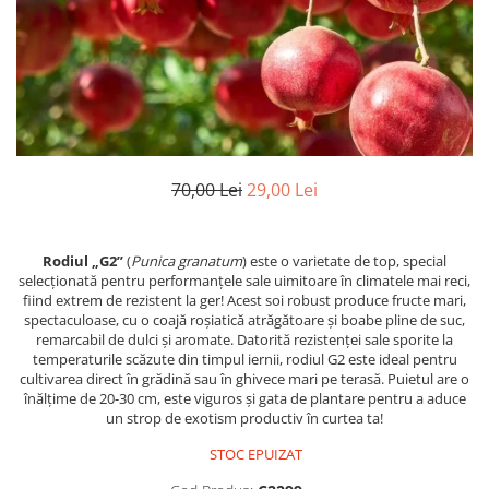
70,00 Lei
29,00 Lei
Rodiul „G2”
(
Punica granatum
) este o varietate de top, special
selecționată pentru performanțele sale uimitoare în climatele mai reci,
fiind extrem de rezistent la ger! Acest soi robust produce fructe mari,
spectaculoase, cu o coajă roșiatică atrăgătoare și boabe pline de suc,
remarcabil de dulci și aromate. Datorită rezistenței sale sporite la
temperaturile scăzute din timpul iernii, rodiul G2 este ideal pentru
cultivarea direct în grădină sau în ghivece mari pe terasă. Puietul are o
înălțime de 20-30 cm, este viguros și gata de plantare pentru a aduce
un strop de exotism productiv în curtea ta!
STOC EPUIZAT