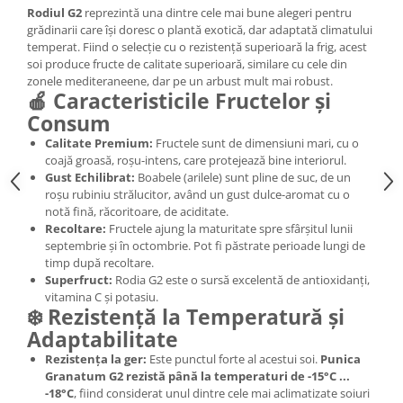
Rodiul G2
reprezintă una dintre cele mai bune alegeri pentru
grădinarii care își doresc o plantă exotică, dar adaptată climatului
temperat. Fiind o selecție cu o rezistență superioară la frig, acest
soi produce fructe de calitate superioară, similare cu cele din
zonele mediteraneene, dar pe un arbust mult mai robust.
🍎 Caracteristicile Fructelor și
Consum
Calitate Premium:
Fructele sunt de dimensiuni mari, cu o
coajă groasă, roșu-intens, care protejează bine interiorul.
Gust Echilibrat:
Boabele (arilele) sunt pline de suc, de un
roșu rubiniu strălucitor, având un gust dulce-aromat cu o
notă fină, răcoritoare, de aciditate.
Recoltare:
Fructele ajung la maturitate spre sfârșitul lunii
septembrie și în octombrie. Pot fi păstrate perioade lungi de
timp după recoltare.
Superfruct:
Rodia G2 este o sursă excelentă de antioxidanți,
vitamina C și potasiu.
❄️ Rezistență la Temperatură și
Adaptabilitate
Rezistența la ger:
Este punctul forte al acestui soi.
Punica
Granatum G2 rezistă până la temperaturi de -15°C ...
-18°C
, fiind considerat unul dintre cele mai aclimatizate soiuri