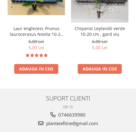
Laur englezesc Prunus
Chiparos Leylandii verde
laurocerasus Novita 10-20
10-20 cm , gard viu
cm
6,00 Lei
6,00 Lei
5,00 Lei
5,00 Lei
ADAUGA IN COS
ADAUGA IN COS
SUPORT CLIENTI
09-15
0746639980
planteieftine@gmail.com