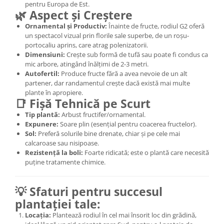
pentru Europa de Est.
🌿 Aspect și Creștere
Ornamental și Productiv:
Înainte de fructe, rodiul G2 oferă
un spectacol vizual prin florile sale superbe, de un roșu-
portocaliu aprins, care atrag polenizatorii.
Dimensiuni:
Crește sub formă de tufă sau poate fi condus ca
mic arbore, atingând înălțimi de 2-3 metri.
Autofertil:
Produce fructe fără a avea nevoie de un alt
partener, dar randamentul crește dacă există mai multe
plante în apropiere.
📑 Fișă Tehnică pe Scurt
Tip plantă:
Arbust fructifer/ornamental.
Expunere:
Soare plin (esențial pentru coacerea fructelor).
Sol:
Preferă solurile bine drenate, chiar și pe cele mai
calcaroase sau nisipoase.
Rezistență la boli:
Foarte ridicată; este o plantă care necesită
puține tratamente chimice.
💡 Sfaturi pentru succesul
plantației tale:
Locația:
Plantează rodiul în cel mai însorit loc din grădină,