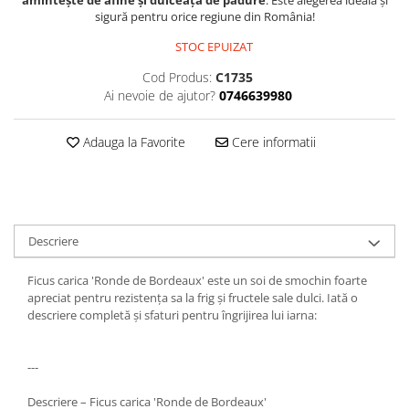
amintește de afine și dulceață de pădure
. Este alegerea ideală și
sigură pentru orice regiune din România!
STOC EPUIZAT
Cod Produs:
C1735
Ai nevoie de ajutor?
0746639980
Adauga la Favorite
Cere informatii
Descriere
Ficus carica 'Ronde de Bordeaux' este un soi de smochin foarte
apreciat pentru rezistența sa la frig și fructele sale dulci. Iată o
descriere completă și sfaturi pentru îngrijirea lui iarna:
---
Descriere – Ficus carica 'Ronde de Bordeaux'