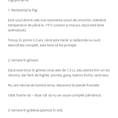
Îngrijire iarna
1. Rezistență la frig:
Este unul dintre cele mai rezistente soiuri de smochin, tolerând
temperaturi de până la -15°C (uneori și mai jos, dacă este bine
aclimatizat).
Totuși, în primii 2-3 ani, când este tânăr și rădăcinile nu sunt
dezvoltate complet, este bine să fie protejat.
2. Iernare în ghiveci:
Dacă este ținut în ghiveci (mai ales de 1,3 L), adu planta într-un loc
răcoros, dar ferit de îngheț: pivniță, garaj, balcon închis, seră rece.
Nu are nevoie de lumină iarna, deoarece își pierde frunzele.
Udat foarte rar – doar cât să nu se usuce complet pământul.
3. Iernare în grădină (plantat în sol):