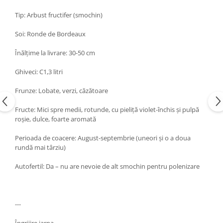
Tip: Arbust fructifer (smochin)
Soi: Ronde de Bordeaux
Înălțime la livrare: 30-50 cm
Ghiveci: C1,3 litri
Frunze: Lobate, verzi, căzătoare
Fructe: Mici spre medii, rotunde, cu pieliță violet-închis și pulpă
roșie, dulce, foarte aromată
Perioada de coacere: August-septembrie (uneori și o a doua
rundă mai târziu)
Autofertil: Da – nu are nevoie de alt smochin pentru polenizare
---