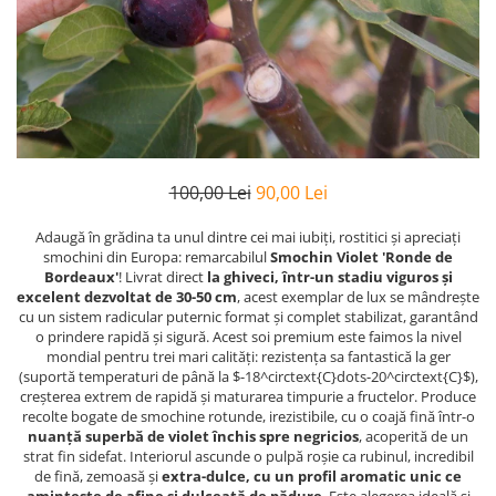
100,00 Lei
90,00 Lei
Adaugă în grădina ta unul dintre cei mai iubiți, rostitici și apreciați
smochini din Europa: remarcabilul
Smochin Violet 'Ronde de
Bordeaux'
! Livrat direct
la ghiveci, într-un stadiu viguros și
excelent dezvoltat de 30-50 cm
, acest exemplar de lux se mândrește
cu un sistem radicular puternic format și complet stabilizat, garantând
o prindere rapidă și sigură. Acest soi premium este faimos la nivel
mondial pentru trei mari calități: rezistența sa fantastică la ger
(suportă temperaturi de până la $-18^circtext{C}dots-20^circtext{C}$),
creșterea extrem de rapidă și maturarea timpurie a fructelor. Produce
recolte bogate de smochine rotunde, irezistibile, cu o coajă fină într-o
nuanță superbă de violet închis spre negricios
, acoperită de un
strat fin sidefat. Interiorul ascunde o pulpă roșie ca rubinul, incredibil
de fină, zemoasă și
extra-dulce, cu un profil aromatic unic ce