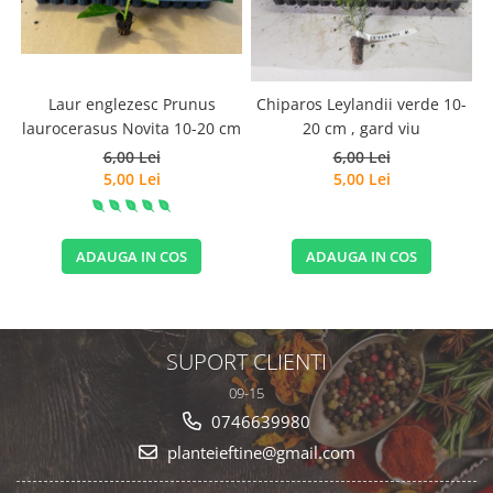
Laur englezesc Prunus
Chiparos Leylandii verde 10-
laurocerasus Novita 10-20 cm
20 cm , gard viu
6,00 Lei
6,00 Lei
5,00 Lei
5,00 Lei
ADAUGA IN COS
ADAUGA IN COS
SUPORT CLIENTI
09-15
0746639980
planteieftine@gmail.com