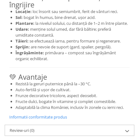
îngrijire
Locație:
loc însorit sau semiumbrit, ferit de vânturi reci.
Sol:
bogat în humus, bine drenat, ușor acid.
Plantare:
la nivelul solului, cu distanță de 1–2 m între plante.
Udare:
menține solul umed, dar fără băltire; preferă
umiditate constantă.
Tăieri:
se efectuează iarna, pentru formare și regenerare.
Sprijin:
are nevoie de suport (gard, spalier, pergolă).
Îngrășăminte:
primăvara – compost sau îngrășământ
organic echilibrat.
💚 Avantaje
Rezistă la geruri puternice până la –30 °C.
Auto-fertilă și ușor de cultivat.
Frunze decorative tricolore, aspect deosebit.
Fructe dulci, bogate în vitamine și complet comestibile.
Adaptabilă la clima României, inclusiv în zonele cu ierni reci.
Informatii conformitate produs
Review-uri
(0)