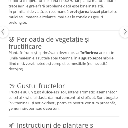
suportă temperaturi de până la
–30 °C
, iar planta matură poate
trece iernile grele fără probleme dacă este bine instalată.
În primii ani de viață, se recomandă
protejarea bazei
plantei cu
mulci sau materiale izolante, mai ales în zonele cu geruri
prelungite.
🌸 Perioada de vegetație și
fructificare
Planta înfrunzește primăvara devreme, iar
înflorirea
are loc în
lunile mai-iunie. Fructele apar toamna, în
august-septembrie
,
fiind mici, verzi, netede și complet comestibile (nu necesită
decojire).
🍈 Gustul fructelor
Fructele au un gust
dulce-acrișor
, intens aromatic, asemănător
cu cel al kiwi-ului clasic, dar mai concentrat și plăcut. Sunt bogate
în vitamina C și antioxidanți, potrivite pentru consum proaspăt,
gemuri, siropuri sau deserturi.
🌱 Instrucțiuni de plantare și