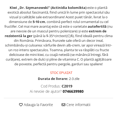
Kiwi „Dr. Szymanowski” (Actinidia kolomikta)
este o plantă
exotică absolut fascinantă, fiind unică în lume prin spectacolul său
vizual și calitățile sale extraordinare! Acest puiet tânăr, livrat la o
dimensiune de
5-10 cm
, combină perfect rolul ornamental cu cel
fructifer. Cel mai mare avantaj este că este o varietate
autofertilă
(nu
are nevoie de un mascul pentru polenizare) și este
extrem de
rezistentă la ger
(până la $-35^circtext{C}$), fiind ideală pentru clima
din România. Primăvara, frunzele sale oferă un decor ireal,
schimbându-și culoarea: vârfurile devin alb-crem, iar apoi virează într-
un roz-intens spectaculos. Toamna, planta te va răsplăti cu fructe
delicioase de mini-kiwi, cu coajă netedă (se mănâncă întregi, fără
curățare), extrem de dulci și pline de vitamina C. O plantă agățătoare
de poveste, perfectă pentru pergole, garduri sau spaliere!
STOC EPUIZAT
Durata de livrare:
2-3 zile
Cod Produs:
C2019
Ai nevoie de ajutor?
0746639980
Adauga la Favorite
Cere informatii