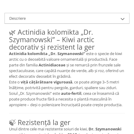
Descriere
🌿 Actinidia kolomikta „Dr.
Szymanowski” – Kiwi arctic
decorativ și rezistent la ger
Actinidia kolomikta „Dr. Szymanowski”
este o specie de kiwi
arctic cu o deosebită valoare ornamentală și productivă. Face
parte din familia
Actinidiaceae
și se remarcă prin frunzele sale
spectaculoase, care capătă nuanțe de verde, alb și roz, oferind un
efect decorativ deosebit în grădină.
Este o
viță cățărătoare viguroasă
, ce poate atinge 3–5 metri
înălțime, potrivită pentru pergole, garduri, spaliere sau ziduri.
Soiul „Dr. Szymanowski” este
auto-fertil
, ceea ce înseamnă că
poate produce fructe fără a necesita o plantă masculină în
apropiere – deși o polenizare încrucișată poate crește producția.
🍃 Rezistență la ger
Unul dintre cele mai rezistente soiuri de kiwi,
Dr. Szymanowski