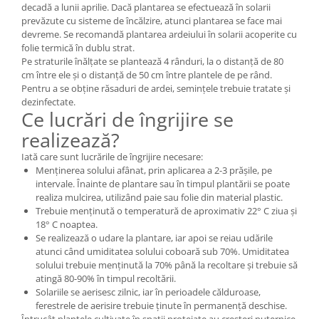
decadă a lunii aprilie. Dacă plantarea se efectuează în solarii
prevăzute cu sisteme de încălzire, atunci plantarea se face mai
devreme. Se recomandă plantarea ardeiului în solarii acoperite cu
folie termică în dublu strat.
Pe straturile înălțate se plantează 4 rânduri, la o distanță de 80
cm între ele și o distanță de 50 cm între plantele de pe rând.
Pentru a se obține răsaduri de ardei, semințele trebuie tratate și
dezinfectate.
Ce lucrări de îngrijire se
realizează?
Iată care sunt lucrările de îngrijire necesare:
Menținerea solului afânat, prin aplicarea a 2-3 prășile, pe
intervale. Înainte de plantare sau în timpul plantării se poate
realiza mulcirea, utilizând paie sau folie din material plastic.
Trebuie menținută o temperatură de aproximativ 22° C ziua și
18° C noaptea.
Se realizează o udare la plantare, iar apoi se reiau udările
atunci când umiditatea solului coboară sub 70%. Umiditatea
solului trebuie menținută la 70% până la recoltare și trebuie să
atingă 80-90% în timpul recoltării.
Solariile se aerisesc zilnic, iar în perioadele călduroase,
ferestrele de aerisire trebuie ținute în permanență deschise.