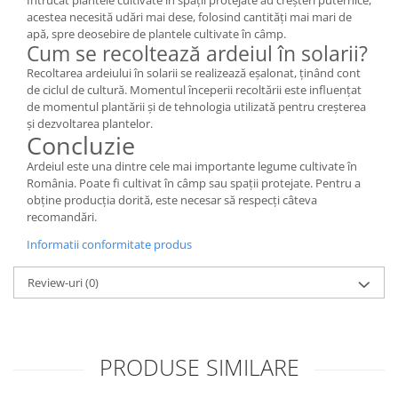
Întrucât plantele cultivate în spații protejate au creșteri puternice,
acestea necesită udări mai dese, folosind cantități mai mari de
apă, spre deosebire de plantele cultivate în câmp.
Cum se recoltează ardeiul în solarii?
Recoltarea ardeiului în solarii se realizează eșalonat, ținând cont
de ciclul de cultură. Momentul începerii recoltării este influențat
de momentul plantării și de tehnologia utilizată pentru creșterea
și dezvoltarea plantelor.
Concluzie
Ardeiul este una dintre cele mai importante legume cultivate în
România. Poate fi cultivat în câmp sau spații protejate. Pentru a
obține producția dorită, este necesar să respecți câteva
recomandări.
Informatii conformitate produs
Review-uri
(0)
PRODUSE SIMILARE