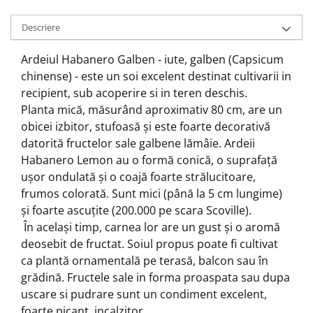
Descriere
Ardeiul Habanero Galben - iute, galben (Capsicum
chinense) - este un soi excelent destinat cultivarii in
recipient, sub acoperire si in teren deschis.
Planta mică, măsurând aproximativ 80 cm, are un
obicei izbitor, stufoasă și este foarte decorativă
datorită fructelor sale galbene lămâie.
Ardeii
Habanero Lemon au o formă conică, o suprafață
ușor ondulată și o coajă foarte strălucitoare,
frumos colorată.
Sunt mici (până la 5 cm lungime)
și foarte ascuțite (200.000 pe scara Scoville).
În același timp, carnea lor are un gust și o aromă
deosebit de fructat.
Soiul propus poate fi cultivat
ca plantă ornamentală pe terasă, balcon sau în
grădină. Fructele sale in forma proaspata sau dupa
uscare si pudrare sunt un condiment excelent,
foarte picant, incalzitor.