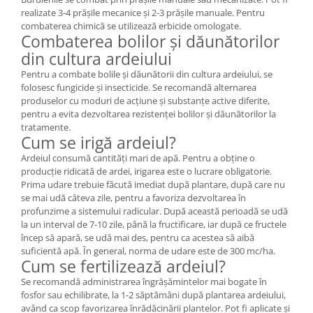
realizate 3-4 prășile mecanice și 2-3 prășile manuale. Pentru
combaterea chimică se utilizează erbicide omologate.
Combaterea bolilor și dăunătorilor
din cultura ardeiului
Pentru a combate bolile și dăunătorii din cultura ardeiului, se
folosesc fungicide și insecticide. Se recomandă alternarea
produselor cu moduri de acțiune și substanțe active diferite,
pentru a evita dezvoltarea rezistenței bolilor și dăunătorilor la
tratamente.
Cum se irigă ardeiul?
Ardeiul consumă cantități mari de apă. Pentru a obține o
producție ridicată de ardei, irigarea este o lucrare obligatorie.
Prima udare trebuie făcută imediat după plantare, după care nu
se mai udă câteva zile, pentru a favoriza dezvoltarea în
profunzime a sistemului radicular. După această perioadă se udă
la un interval de 7-10 zile, până la fructificare, iar după ce fructele
încep să apară, se udă mai des, pentru ca acestea să aibă
suficientă apă. În general, norma de udare este de 300 mc/ha.
Cum se fertilizează ardeiul?
Se recomandă administrarea îngrășămintelor mai bogate în
fosfor sau echilibrate, la 1-2 săptămâni după plantarea ardeiului,
având ca scop favorizarea înrădăcinării plantelor. Pot fi aplicate și