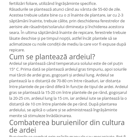
fertilizări foliare, utilizând îngrășăminte specifice.
Răsadurile se plantează atunci când au vârsta de 55-60 de zile.
Acestea trebuie udate bine cu o zi înainte de plantare, iar cu 2-3
săptămâni înainte, trebuie călite, prin deschiderea ferestrelor de
aerisire ale răsadniței/solarului dimineața și închiderea acestora
seara. În ultima săptămână înainte de repicare, ferestrele trebuie
lăsate deschise și pe timpul nopții, astfel încât plantele să se
aclimatizeze cu noile condiții de mediu la care vor fi expuse după
repicare.
Cum se plantează ardeiul?
Ardeiul se plantează când temperatura solului este de cel puțin
15° C. Prima dată se plantează ardeiul gras timpuriu, apoi soiurile
mai târzii de ardei gras, gogoșarii și ardeiul lung. Ardeiul se
plantează la o distanță de 70-80 cm între răsaduri, iar distanța
între plantele de pe rând diferă în funcție de tipul de ardei. Ardeiul
gras se plantează la 15-20 cm între plantele de pe rând, gogoșarul
la 20-25 cm, ardeiul lung la 15 cm, iar ardeiul iute se plantează la o
distanță de 10 cm între plantele de pe rând. După plantarea
ardeiului, se aplică o udare și se administrează îngrășăminte
menite să stimuleze înrădăcinarea.
Combaterea buruienilor din cultura
de ardei
Buruienile se combat prin prășile manuale sau mecanizate. Pot fi