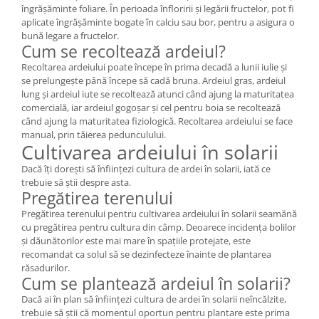
îngrășăminte foliare. În perioada înfloririi și legării fructelor, pot fi
aplicate îngrășăminte bogate în calciu sau bor, pentru a asigura o
bună legare a fructelor.
Cum se recoltează ardeiul?
Recoltarea ardeiului poate începe în prima decadă a lunii iulie și
se prelungește până începe să cadă bruna. Ardeiul gras, ardeiul
lung și ardeiul iute se recoltează atunci când ajung la maturitatea
comercială, iar ardeiul gogoșar și cel pentru boia se recoltează
când ajung la maturitatea fiziologică. Recoltarea ardeiului se face
manual, prin tăierea pedunculului.
Cultivarea ardeiului în solarii
Dacă îți dorești să înființezi cultura de ardei în solarii, iată ce
trebuie să știi despre asta.
Pregătirea terenului
Pregătirea terenului pentru cultivarea ardeiului în solarii seamănă
cu pregătirea pentru cultura din câmp. Deoarece incidența bolilor
și dăunătorilor este mai mare în spațiile protejate, este
recomandat ca solul să se dezinfecteze înainte de plantarea
răsadurilor.
Cum se plantează ardeiul în solarii?
Dacă ai în plan să înființezi cultura de ardei în solarii neîncălzite,
trebuie să știi că momentul oportun pentru plantare este prima