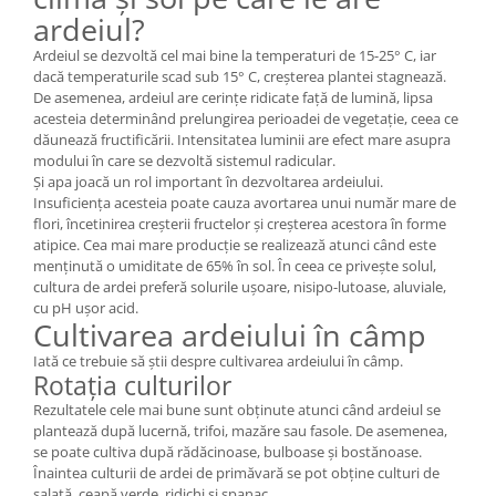
ardeiul?
Ardeiul se dezvoltă cel mai bine la temperaturi de 15-25° C, iar
dacă temperaturile scad sub 15° C, creșterea plantei stagnează.
De asemenea, ardeiul are cerințe ridicate față de lumină, lipsa
acesteia determinând prelungirea perioadei de vegetație, ceea ce
dăunează fructificării. Intensitatea luminii are efect mare asupra
modului în care se dezvoltă sistemul radicular.
Și apa joacă un rol important în dezvoltarea ardeiului.
Insuficiența acesteia poate cauza avortarea unui număr mare de
flori, încetinirea creșterii fructelor și creșterea acestora în forme
atipice. Cea mai mare producție se realizează atunci când este
menținută o umiditate de 65% în sol. În ceea ce privește solul,
cultura de ardei preferă solurile ușoare, nisipo-lutoase, aluviale,
cu pH ușor acid.
Cultivarea ardeiului în câmp
Iată ce trebuie să știi despre cultivarea ardeiului în câmp.
Rotația culturilor
Rezultatele cele mai bune sunt obținute atunci când ardeiul se
plantează după lucernă, trifoi, mazăre sau fasole. De asemenea,
se poate cultiva după rădăcinoase, bulboase și bostănoase.
Înaintea culturii de ardei de primăvară se pot obține culturi de
salată, ceapă verde, ridichi și spanac.