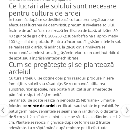
Ce lucrări ale solului sunt necesare
pentru cultura de ardei
În toamnă, după ce se desființează cultura premergătoare, se
efectuează lucrarea de dezmiriștit, precum și nivelarea solului.
Înainte de arătură, se realizează fertilizarea de bază, utilizând 30-
40 t gunoi de grajd/ha, 200-250 kg superfosfat/ha și aproximativ
100 kg sulfat de potasiu. Pentru a încorpora îngrășămintele în sol,
se realizează o arătură adâncă, la 28-30 cm. Primăvara se
recomandă administrarea îngrășămintelor cu un conținut ridicat
de azot sau a îngrășămintelor echilibrate.
Cum se pregătește și se plantează
ardeiul
Cultura ardeiului se obține doar prin răsaduri produse în sere
înmulțitor, solarii sau răsadnițe. Se recomandă utilizarea
substraturilor speciale, însă poate fi utilizat și un amestec de
pământ, nisip, turbă și mraniță.
Semănatul se poate realiza în perioada 25 februarie – 5 martie,
folosind
semințe de ardei
certificate sau tratate în prealabil. Pe
patul germinativ, semințele se seamănă în rânduri cu o distanță
de 5 cm și 1-2 cm între semințele de pe rând, la o adâncime de 1-2
cm. Plantele se repică în ghivece după ce formează 2 frunze
adevărate. La o săptămână după repicare pot fi efectuate